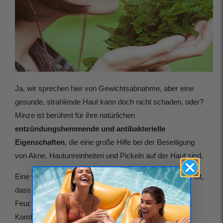
Ja, wir sprechen hier von Gewichtsabnahme, aber eine
gesunde, strahlende Haut kann doch nicht schaden, oder?
Minze ist berühmt für ihre natürlichen
entzündungshemmende und antibakterielle
Eigenschaften
, die eine große Hilfe bei der Beseitigung
von Akne, Hautunreinheiten und Pickeln auf der Haut sind.
Eine weitere, nicht so populäre, aber wichtige Tatsache ist,
dass eine regelmäßige Tasse Minztee die Haut mit
Feuchtigkeit versorgt, sie strahlen lässt und strafft. Die
Kombination aus Super
gesunde Antioxidantien und