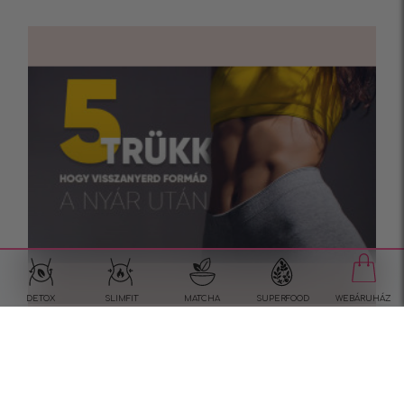
DETOX
SLIMFIT
MATCHA
SUPERFOOD
WEBÁRUHÁZ
5 trükk, hogy visszanyerd
formád a nyár után
Hogyan nyerjük vissza a formát a nyári szünet