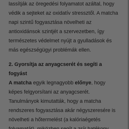
lassítják az öregedési folyamatot azáltal, hogy
védik a sejteket az oxidatív stressztől. A matcha
napi szintű fogyasztása növelheti az
antioxidánsok szintjét a szervezetben, így
természetes védelmet nyújt a gyulladások és
más egészségügyi problémák ellen.
2. Gyorsítja az anyagcserét és segíti a
fogyást
A matcha
egyik legnagyobb
előnye
, hogy
képes felgyorsítani az anyagcserét.
Tanulmányok kimutatták, hogy a matcha
rendszeres fogyasztása akár négyszeresére is
növelheti a hőtermelést (a kalóriaégetés
folyamatát), miközben segít a zsír hatékony