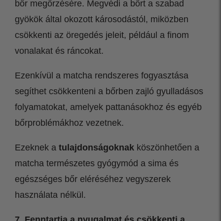
bőr megőrzésére. Megvédi a bőrt a szabad
gyökök által okozott károsodástól, miközben
csökkenti az öregedés jeleit, például a finom
vonalakat és ráncokat.
Ezenkívül a matcha rendszeres fogyasztása
segíthet csökkenteni a bőrben zajló gyulladásos
folyamatokat, amelyek pattanásokhoz és egyéb
bőrproblémákhoz vezetnek.
Ezeknek a
tulajdonságoknak
köszönhetően a
matcha természetes gyógymód a sima és
egészséges bőr eléréséhez vegyszerek
használata nélkül.
7. Fenntartja a nyugalmat és csökkenti a