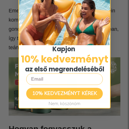
Emellett a
matchában
lévő L-teanin és koffein
kombinációja segíthet a tisztább
gondolkodásban és a nyugodt koncentrációban,
így tökéletes választás egy csésze délutáni
Kapjon ​
teának.
10% kedvezményt​
az első megrendeléséből
Email
10% KEDVEZMÉNYT KÉREK
Nem, köszönöm
Hogyan fogyasszuk a