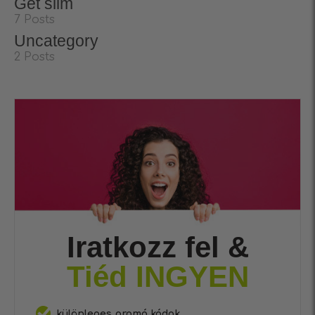
Get slim
7 Posts
Uncategory
2 Posts
Iratkozz fel &
Tiéd INGYEN
különleges promó kódok