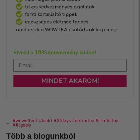
titkos kedvezményes ajánlatok
forró karcsúsító tippek
egészséges életmód tanács
amit csak a WOWTEA családunk kap meg!
10%
Élvezd a
kedvezmény kódod!
MINDET AKAROM!
#woweffect #biofit #21days #detoxtea #slimfittea
#fitgoals
Több a blogunkból