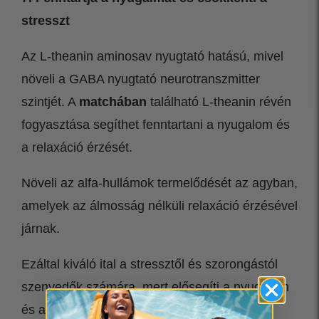
stresszt
Az L-theanin aminosav nyugtató hatású, mivel
növeli a GABA nyugtató neurotranszmitter
szintjét. A
matchában
található L-theanin révén
fogyasztása segíthet fenntartani a nyugalom és
a relaxáció érzését.
Növeli az alfa-hullámok termelődését az agyban,
amelyek az álmosság nélküli relaxáció érzésével
járnak.
Ezáltal kiváló ital a stressztől és szorongástól
szenvedők számára, mert elősegíti a nyugalom
és a mentális egyensúly érzését.