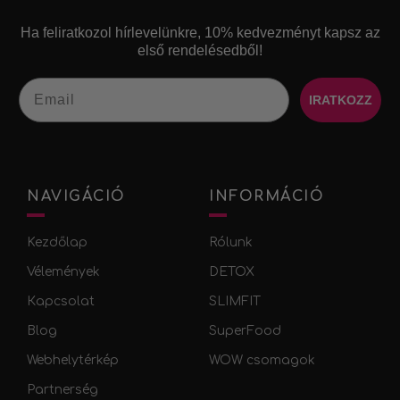
Ha feliratkozol hírlevelünkre, 10% kedvezményt kapsz az
első rendelésedből!​
Email
IRATKOZZ
NAVIGÁCIÓ
INFORMÁCIÓ
Kezdőlap
Rólunk
Vélemények
DETOX
Кapcsolat
SLIMFIT
Blog
SuperFood
Webhelytérkép
WOW csomagok
Partnerség