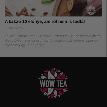
A kakaó 10 előnye, amiről nem is tudtál
04/04/2025
Kakaó – sokan ismerik a csokoládétermékek összetevőjeként,
de valójában ez az aromás és gazdag ízű növény számos
egészségügyi előnyt rejt.