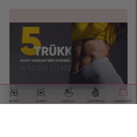
DETOX
SLIMFIT
MATCHA
SUPERFOOD
WEBÁRUHÁZ
5 trükk, hogy visszanyerd
formád a nyár után
Hogyan nyerjük vissza a formát a nyári szünet