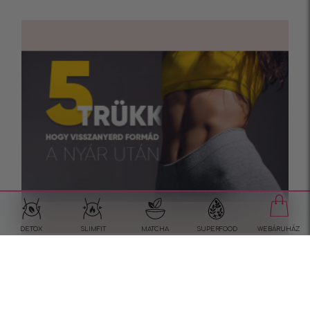
DETOX
SLIMFIT
MATCHA
SUPERFOOD
WEBÁRUHÁZ
5 trükk, hogy visszanyerd
formád a nyár után
Hogyan nyerjük vissza a formát a nyári szünet