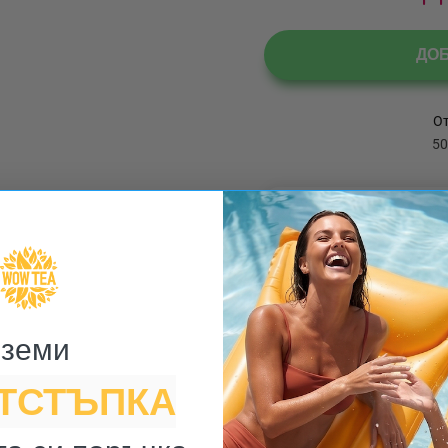
ДО
М
земи ​
ОТСТЪПКА