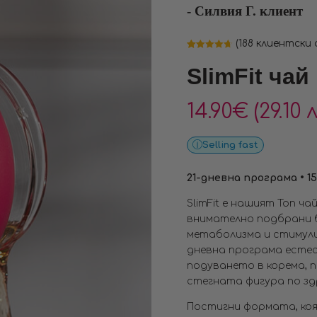
- Силвия Г. клиент
(
188
клиентски 
Оценен
188
4.68
от 5,
SlimFit чай
базирано на
потребителски
оценки
14.90
€
(29.10 л
Selling fast
21-дневна програма • 15
SlimFit е нашият Топ ч
внимателно подбрани 
метаболизма и стимулир
дневна програма есте
подуването в корема, 
стегната фигура по зд
Постигни формата, коят