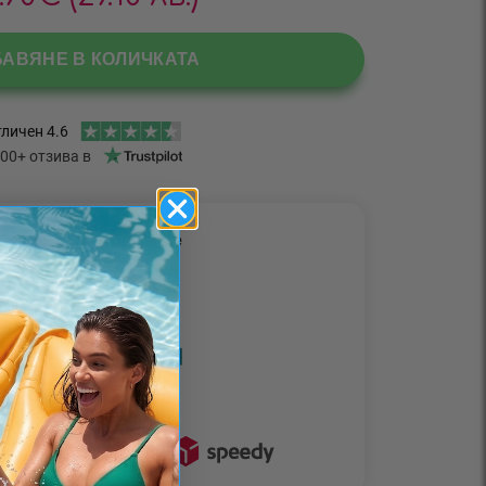
БАВЯНЕ В КОЛИЧКАТА
етоди за разплащане
• Наложен платеж •
• Плащане с карта •
Доставчици