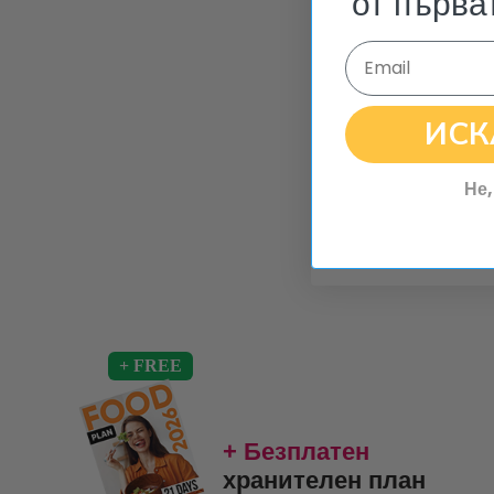
от първа
Email
ИСК
Не,
+ Безплатен
хранителен план