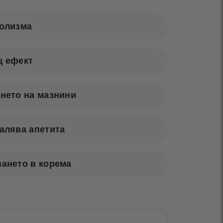
болизма
щ ефект
нето на мазнини
алява апетита
ането в корема