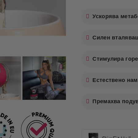
Ускорява мета
Силен вталява
Стимулира горе
Естествено нам
Премахва подув