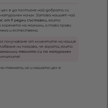
то цел е да постигне най-добрата си
о натурален начин. Затова нашият чай
с от 9 редки съставки
, които
 горенето на мазнини, а това прави
ежна и естествена.
то получаваме от клиентите на нашия
слабване ни показва, че хората, които
амалили теглото си по натурален
зултатите!
амо тяхната, но и нашата цел е