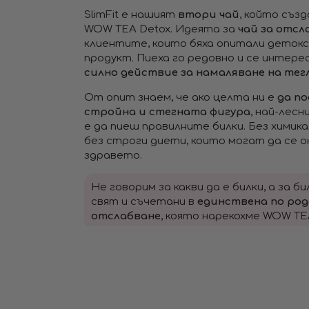
SlimFit е нашият
втори чай
, който съз
WOW TEA Detox. Идеята за
чай за отсл
клиентите, които бяха опитали детокс
продукт. Пиеха го редовно и се интере
силно действие за намаляване на тег
От опит знаем, че ако целта ни е
да п
стройна и стегната фигура
, най-лесн
е да пиеш правилните билки. Без химика
без строги диети, които могат да се о
здравето.
Не говорим за какви да е билки, а за б
свят и съчетани в
единствена по род
отслабване
, която нарекохме WOW TEA 