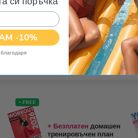
та си поръчка
АМ -10%
Безплатна
доставка за
поръчки над 25€
 благодаря
+ Безплатен
домашен
тренировъчен план