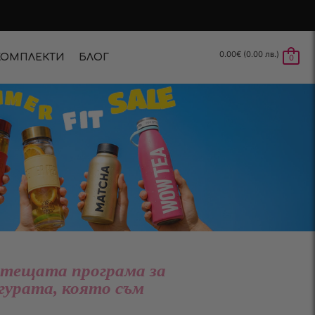
0.00
€
(0.00 лв.)
КОМПЛЕКТИ
БЛОГ
0
отещата програма за
гурата, която съм