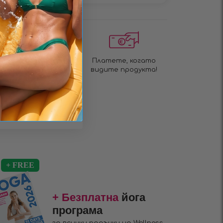
Бърза доставка за 1
Платете, когато
до 3 дни!
видите продукта!
+ Безплатна
йога
програма