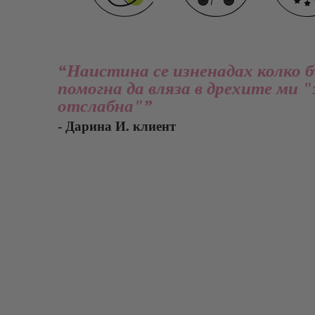
“Наистина се изненадах колко б
помогна да вляза в дрехите ми "
отслабна"”
- Дарина И. клиент