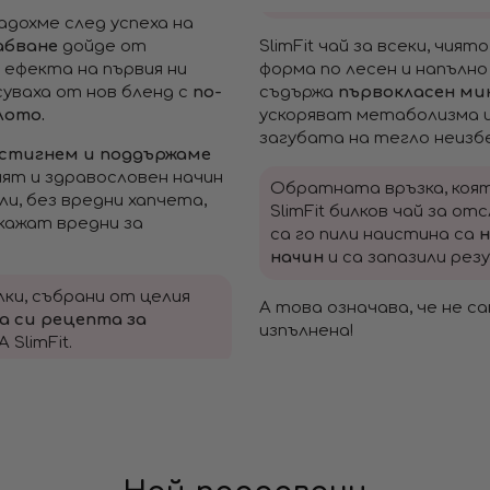
дадохме след успеха на
абване
дойде от
SlimFit чай за всеки, чия
 ефекта на първия ни
форма по лесен и напълн
суваха от нов бленд с
по-
съдържа
първокласен мик
лото.
ускоряват метаболизма и
загубата на тегло неизб
остигнем и поддържаме
ият и здравословен начин
Обратната връзка, коя
ли, без вредни хапчета,
SlimFit билков чай за от
кажат вредни за
са го пили наистина са
н
начин
и са запазили ре
илки, събрани от целия
А това означава, че не с
а си рецепта за
изпълнена!
SlimFit.