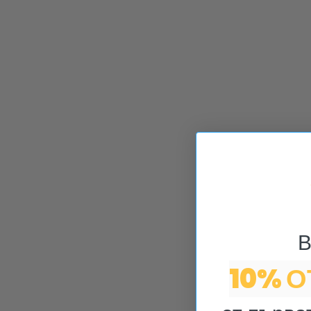
В
10% 