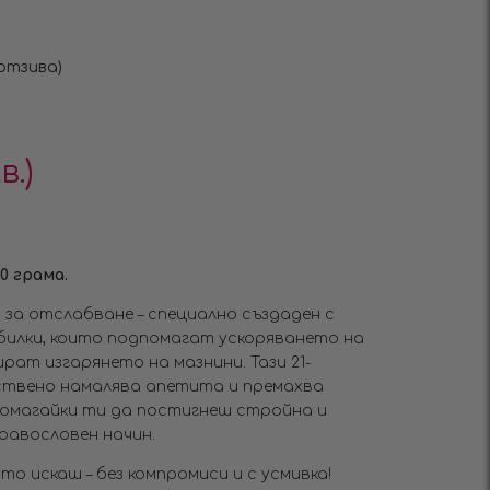
отзива)
в.)
0 грама.
ай за отслабване – специално създаден с
билки, които подпомагат ускоряването на
ат изгарянето на мазнини. Тази 21-
ствено намалява апетита и премахва
помагайки ти да постигнеш стройна и
равословен начин.
о искаш – без компромиси и с усмивка!