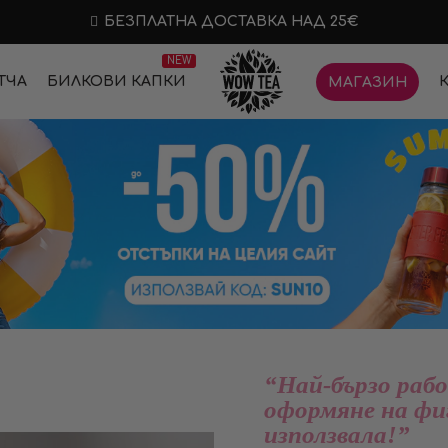
БЕЗПЛАТНА ДОСТАВКА НАД 25€
NEW
ТЧА
БИЛКОВИ КАПКИ
МАГАЗИН
“Най-бързо раб
оформяне на фи
използвала!”