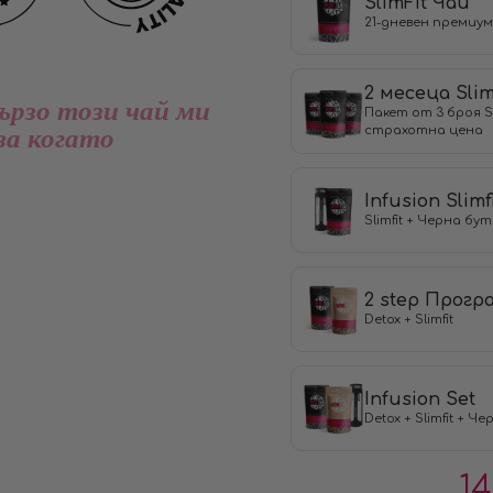
SlimFit Чай
21-дневен премиум
2 месеца Slim
ързо този чай ми
Пакет от 3 броя Sl
страхотна цена
за когато
Infusion Slim
Slimfit + Черна бу
2 step Прогр
Detox + Slimfit
Infusion Set
Detox + Slimfit + Ч
14