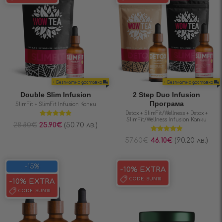
+ Безплатна доставка
+ Безплатна доставка
Double Slim Infusion
2 Step Duo Infusion
Програма
SlimFit + SlimFit Infusiоn Капки
Detox + SlimFit/Wellness + Detox +
SlimFit/Wellness Infusiоn Капки
Оценено на
28.80
€
25.90
€
(50.70 лв.)
5.00
от 5
Оценено на
57.60
€
46.10
€
(90.20 лв.)
5.00
от 5
-15%
-10% EXTRA
CODE:
SUN10
-10% EXTRA
CODE:
SUN10