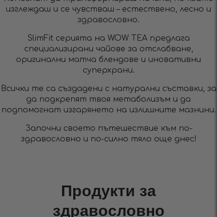
изглеждаш и се чувстваш – естествено, лесно и
здравословно.
SlimFit серията на WOW TEA предлага
специализирани чайове за отслабване,
оригинални матча блендове и иновативни
суперхрани.
Всички те са създадени с натурални съставки, за
да подкрепят твоя метаболизъм и да
подпомогнат изгарянето на излишните мазнини.
Започни своето пътешествие към по-
здравословно и по-силно тяло още днес!
Продукти за
здравословно