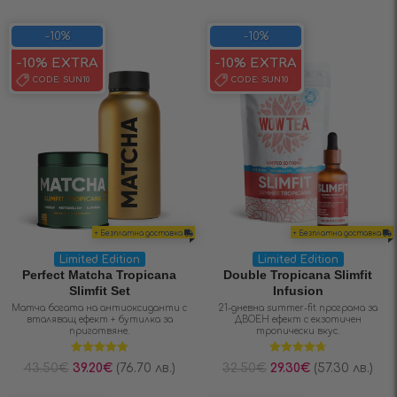
-10%
-10%
-10% EXTRA
-10% EXTRA
CODE:
SUN10
CODE:
SUN10
+ Безплатна доставка
+ Безплатна доставка
Limited Edition
Limited Edition
Perfect Matcha Tropicana
Double Tropicana Slimfit
Slimfit Set
Infusion
Матча богата на антиоксиданти с
21-дневна summer-fit програма за
вталяващ ефект + бутилка за
ДВОЕН ефект с екзотичен
приготвяне.
тропически вкус.
Оценено на
Оценено на
43.50
€
39.20
€
(76.70 лв.)
32.50
€
29.30
€
(57.30 лв.)
5.00
от 5
4.70
от 5