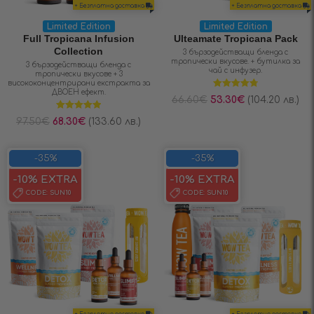
+ Безплатна доставка
+ Безплатна доставка
Limited Edition
Limited Edition
Full Tropicana Infusion
Ulteamate Tropicana Pack
Collection
3 бързодействащи бленда с
тропически вкусове. + бутилка за
3 бързодействащи бленда с
чай с инфузер.
тропически вкусове + 3
висококонцентрирани екстракта за
ДВОЕН ефект.
Оценено на
66.60
€
53.30
€
(104.20 лв.)
4.78
от 5
Оценено на
97.50
€
68.30
€
(133.60 лв.)
5.00
от 5
-35%
-35%
-10% EXTRA
-10% EXTRA
CODE:
SUN10
CODE:
SUN10