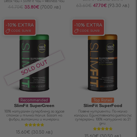
Detox Чай + SlimFit Чай + Wellness Чай
63.60
€
47.70
€
(93.30 лв.)
44.70
€
35.80
€
(70.00 лв.)
-10% EXTRA
-10% EXTRA
CODE:
SUN10
CODE:
SUN10
Recommended
Top Rated
SlimFit SuperGreen
SlimFit SuperFood
100% натурален супербленд за здрав
Повече нутриенти. По-малко
стомах и тънка талия. Богат на
калории. Единствената диета със
фибри, витамини и минерали.
суперхрани. 100% натурално за 21
дни.
Оценено на
15.60
€
(30.50 лв.)
4.85
от 5
Оценено на
15.60
€
(30.50 лв.)