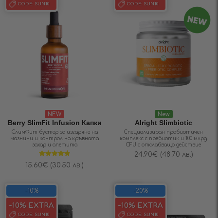
CODE:
SUN10
CODE:
SUN10
NEW
New
Berry SlimFit Infusiоn Капки
Alright Slimbiotic
СлимФит бустер за изгаряне на
Специализиран пробиотичен
мазнини и контрол на кръвната
комплекс с пребиотик и 100 млрд.
захар и апетита
CFU с отслабващо действие
24.90
€
(48.70 лв.)
Оценено на
15.60
€
(30.50 лв.)
4.80
от 5
SAVE 20%
-10%
-20%
-10% EXTRA
-10% EXTRA
CODE:
SUN10
CODE:
SUN10