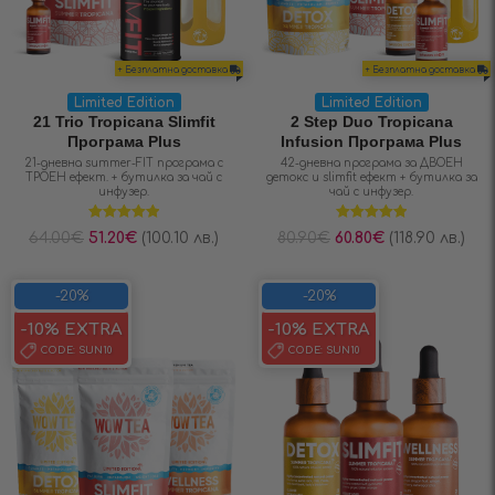
+ Безплатна доставка
+ Безплатна доставка
Limited Edition
Limited Edition
21 Trio Tropicana Slimfit
2 Step Duo Tropicana
Програма Plus
Infusion Програма Plus
21-дневна summer-FIT програма с
42-дневна програма за ДВОЕН
ТРОЕН ефект. + бутилка за чай с
детокс и slimfit ефект + бутилка за
инфузер.
чай с инфузер.
Оценено на
Оценено на
64.00
€
51.20
€
(100.10 лв.)
80.90
€
60.80
€
(118.90 лв.)
5.00
от 5
5.00
от 5
-20%
-20%
-10% EXTRA
-10% EXTRA
CODE:
SUN10
CODE:
SUN10