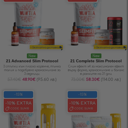
+ Безплатна доставка
+ Безплатна доставка
New
New
21 Advanced Slim Protocol
21 Complete Slim Protocol
3 стъпки към плоско коремче, тънка
Слим ефект х4 за максимален ефект
талия и подобрено храносмилане за
върху форма, храносмилане и баланс
3 седмици.
в рамките на 21 дни.
57.40
€
48.90
€
(95.60 лв.)
73.00
€
58.30
€
(114.00 лв.)
SAVE 15%
-15%
-15%
-10% EXTRA
-10% EXTRA
CODE:
SUN10
CODE:
SUN10