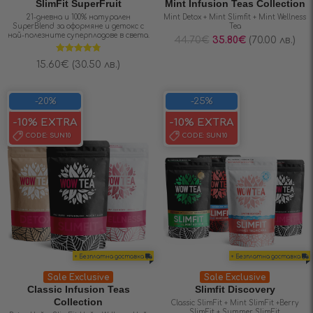
SlimFit SuperFruit
Mint Infusion Teas Collection
21-дневна и 100% натурален
Mint Detox + Mint Slimfit + Mint Wellness
SuperBlend за оформяне и детокс с
Tea
най-полезните суперплодове в света.
44.70
€
35.80
€
(70.00 лв.)
Оценено на
15.60
€
(30.50 лв.)
4.79
от 5
-20%
-25%
-10% EXTRA
-10% EXTRA
CODE:
SUN10
CODE:
SUN10
+ Безплатна доставка
+ Безплатна доставка
Sale Exclusive
Sale Exclusive
Classic Infusion Teas
Slimfit Discovery
Collection
Classic SlimFit + Mint SlimFit +Berry
SlimFit + Summer SlimFit