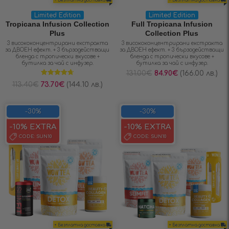
+ Безплатна доставка
+ Безплатна доставка
Limited Edition
Limited Edition
Tropicana Infusion Collection
Full Tropicana Infusion
Plus
Collection Plus
3 висококонцентрирани екстракта
3 висококонцентрирани екстракта
за ДВОЕН ефект. + 3 бързодействащи
за ДВОЕН ефект. + 3 бързодействащи
бленда с тропически вкусове +
бленда с тропически вкусове +
бутилка за чай с инфузер.
бутилка за чай с инфузер.
131.00
€
84.90
€
(166.00 лв.)
Оценено на
113.40
€
73.70
€
(144.10 лв.)
4.71
от 5
-30%
-30%
-10% EXTRA
-10% EXTRA
CODE:
SUN10
CODE:
SUN10
+ Безплатна доставка
+ Безплатна доставка