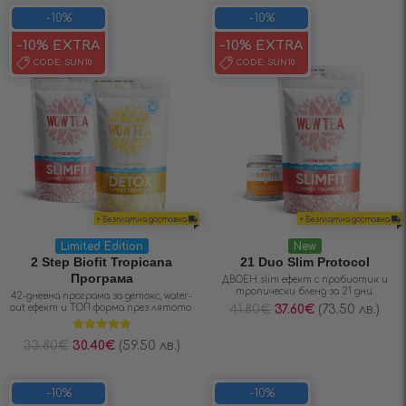
-10%
-10%
-10% EXTRA
-10% EXTRA
CODE:
SUN10
CODE:
SUN10
+ Безплатна доставка
+ Безплатна доставка
Limited Edition
New
2 Step Biofit Tropicana
21 Duo Slim Protocol
Програма
ДВОЕН slim ефект с пробиотик и
тропически бленд за 21 дни.
42-дневна програма за детокс, water-
out ефект и ТОП форма през лятото.
41.80
€
37.60
€
(73.50 лв.)
Оценено на
33.80
€
30.40
€
(59.50 лв.)
4.89
от 5
-10%
-10%