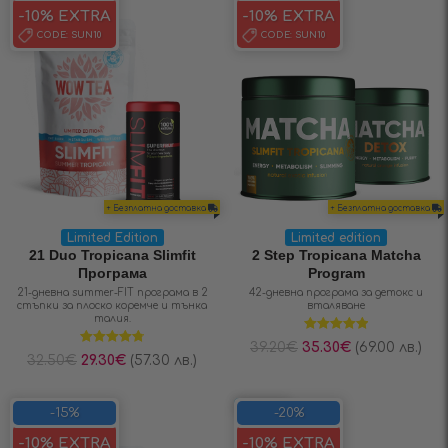
-10% EXTRA
-10% EXTRA
CODE:
SUN10
CODE:
SUN10
+ Безплатна доставка
+ Безплатна доставка
Limited Edition
Limited edition
21 Duo Tropicana Slimfit
2 Step Tropicana Matcha
Програма
Program
21-дневна summer-FIT програма в 2
42-дневна програма за детокс и
стъпки за плоско коремче и тънка
вталяване
талия.
Оценено на
39.20
€
35.30
€
(69.00 лв.)
5.00
от 5
Оценено на
32.50
€
29.30
€
(57.30 лв.)
4.80
от 5
SAVE 20%
-15%
-20%
-10% EXTRA
-10% EXTRA