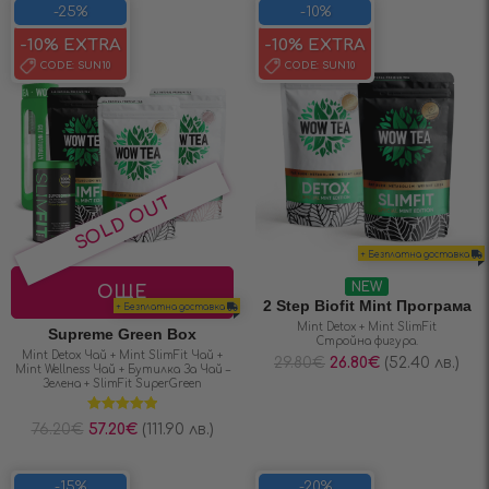
-25%
-10%
-10% EXTRA
-10% EXTRA
CODE:
SUN10
CODE:
SUN10
+ Безплатна доставка
NEW
ОЩЕ
2 Step Biofit Mint Програма
+ Безплатна доставка
Mint Detox + Mint SlimFit
Supreme Green Box
Стройна фигура.
Mint Detox Чай + Mint SlimFit Чай +
29.80
€
26.80
€
(52.40 лв.)
Mint Wellness Чай + Бутилка За Чай –
Зелена + SlimFit SuperGreen
Оценено на
76.20
€
57.20
€
(111.90 лв.)
5.00
от 5
-15%
-20%