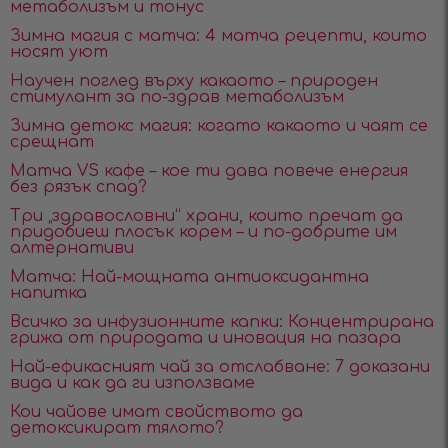
метаболизъм и тонус
Зимна магия с матча: 4 матча рецепти, които
носят уют
Научен поглед върху какаото – природен
стимулант за по-здрав метаболизъм
Зимна детокс магия: когато какаото и чаят се
срещнат
Матча VS кафе – кое ти дава повече енергия
без рязък спад?
Три „здравословни“ храни, които пречат да
придобиеш плосък корем – и по-добрите им
алтернативи
Матча: Най-мощната антиоксидантна
напитка
Всичко за инфузионните капки: Концентрирана
грижа от природата и иновация на пазара
Най-ефикасният чай за отслабване: 7 доказани
вида и как да ги използваме
Кои чайове имат свойството да
детоксикират тялото?