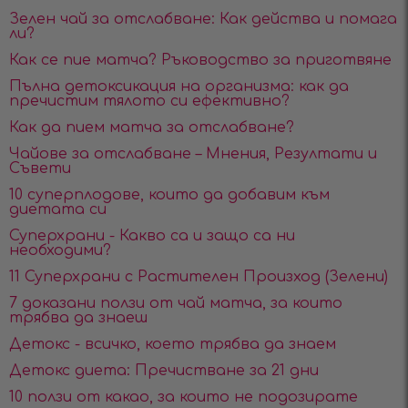
Зелен чай за отслабване: Как действа и помага
ли?
Как се пие матча? Ръководство за приготвяне
Пълна детоксикация на организма: как да
пречистим тялото си ефективно?
Как да пием матча за отслабване?
Чайове за отслабване – Мнения, Резултати и
Съвети
10 суперплодове, които да добавим към
диетата си
Суперхрани - Какво са и защо са ни
необходими?
11 Суперхрани с Растителен Произход (Зелени)
7 доказани ползи от чай матча, за които
трябва да знаеш
Детокс - всичко, което трябва да знаем
Детокс диета: Пречистване за 21 дни
10 ползи от какао, за които не подозирате