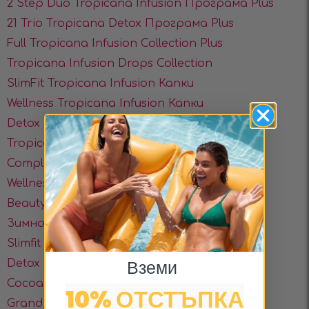
2 Step Duo Tropicana Infusion Програма Plus
21 Trio Tropicana Detox Програма Plus
Full Tropicana Infusion Collection Plus
Tropicana Infusion Drops Collection
SlimFit Tropicana Infusiоn Капки
Wellness Tropicana Infusiоn Капки
Detox Tropicana Infusiоn Капки
Tropicana Detox Infusion Set
Complete Summer Transformation
Wellness Discovery +
Beauty Collagen Cocoa
Зимното Матча Дуо
Slimfit Discovery +
Вземи
Detox Discovery +
Cocoa Wellness Чай
10% ОТСТЪПКА
Grand Cocoa Box