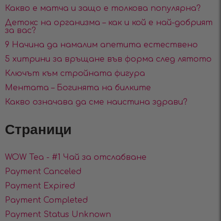
Какво е матча и защо е толкова популярна?
Детокс на организма – как и кой е най-добрият
за вас?
9 Начина да намалим апетита естествено
5 хитрини за връщане във форма след лятото
Ключът към стройната фигура
Ментата – Богинята на билките
Какво означава да сме наистина здрави?
Страници
WOW Tea - #1 Чай за отслабване
Payment Canceled
Payment Expired
Payment Completed
Payment Status Unknown