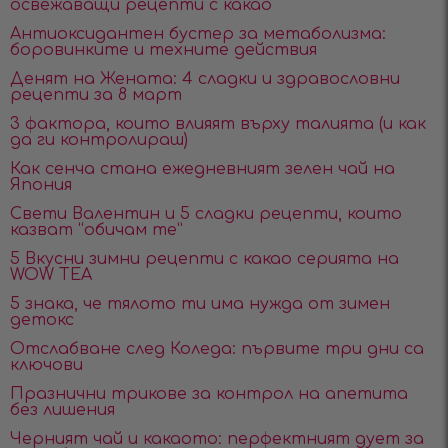
освежаващи рецепти с какао
Антиоксидантен бустер за метаболизма:
боровинките и техните действия
Денят на Жената: 4 сладки и здравословни
рецепти за 8 март
3 фактора, които влияят върху талията (и как
да ги контролираш)
Как сенча стана ежедневният зелен чай на
Япония
Свети Валентин и 5 сладки рецепти, които
казват “обичам те”
5 Вкусни зимни рецепти с какао серията на
WOW TEA
5 знака, че тялото ти има нужда от зимен
детокс
Отслабване след Коледа: първите три дни са
ключови
Празнични трикове за контрол на апетита
без лишения
Черният чай и какаото: перфектният дует за