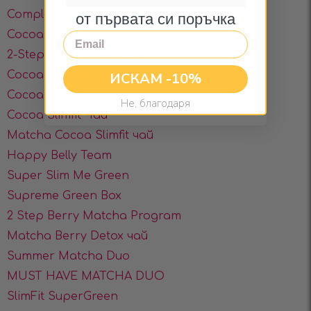
от първата си поръчка
Complete Cocoa Bundle
Cocoa Fit Pack
Email
2-Step Cocoa Fit program
Cocoa Infusion Team
ИСКАМ -10%
Cocoa Detox Чай
Не, благодаря
Cocoa Slimfit Чай
Matcha Cocoa Slimfit чай
Happy Belly Team
Super Slim Me Green
Supreme Green Box
2 Step Berry Matcha Program
Matcha Berry Detox чай
Summer Matcha Duo
MUST HAVE MATCHA DUO
SlimFit SuperGreen