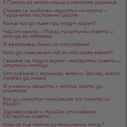
3 Пречки за лятна талия и тяхното решение
Очаква се глобален недостиг на матча –
Търсенето постоянно расте
Какъв чай да пием при подут корем?
Чай от мента – Ползи, практични съвети и
кога да го избягваш
10 ефективни билки за отслабване
Кога да пием зелен чай за най-голям ефект?
Сваляне на подут корем – експертни съвети и
изпитани методи
Отслабване с малинови кетони: Всичко, което
трябва да знаеш
10 уникални рецепти с матча, които да
опитате
Как да изчистим токсините от тялото си
бързо?
Здравословно и трайно отслабване -
Експертни съвети
Кога се пие матча за максимални ползи?