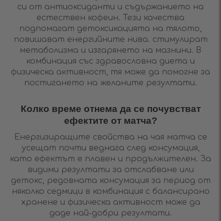
си от антиоксиданти и съдържанието на
естествен кофеин. Тези качества
подпомагат детоксикацията на тялото,
повишават енергийните нива. стимулират
метаболизма и изгарянето на мазнини. В
комбинация със здравословна диета и
физическа активност, тя може да помогне за
постигането на желаните резултати.
Колко време отнема да се почувстват
ефектите от матча?
Енергизиращите свойства на чая матча се
усещат почти веднага след консумация,
като ефектът е плавен и продължителен. За
видими резултати за отслабване или
детокс, редовната консумация за период от
няколко седмици в комбинация с балансирано
хранене и физическа активност може да
даде най-добри резултати.