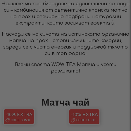
Нашите матча блендове са единствени по рода
си – комбинация от автентична японска матча
на прах и специално подбрани натурални
екстракти, които засилват ефекта ѝ.
Наслади се на силата на истинската органична
матча на прах – стопи излишните калории,
зареди се с чиста енергия и поддържай тялото
си в топ форма.
Вземи своята WOW TEA Матча и усети
разликата!
Матча чай
-10% EXTRA
-10% EXTRA
CODE:
SUN10
CODE:
SUN10