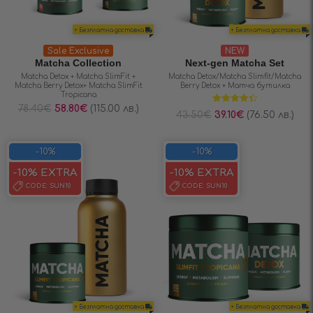
+ Безплатна доставка
+ Безплатна доставка
Sale Exclusive
NEW
Matcha Collection
Next-gen Matcha Set
Matcha Detox + Matcha SlimFit +
Matcha Detox/Matcha Slimfit/Matcha
Matcha Berry Detox+ Matcha SlimFit
Berry Detox + Матча бутилка
Tropicana
78.40
€
58.80
€
(115.00 лв.)
Оценено на
43.50
€
39.10
€
(76.50 лв.)
4.40
от 5
-10%
-10%
-10% EXTRA
-10% EXTRA
CODE:
SUN10
CODE:
SUN10
+ Безплатна доставка
+ Безплатна доставка