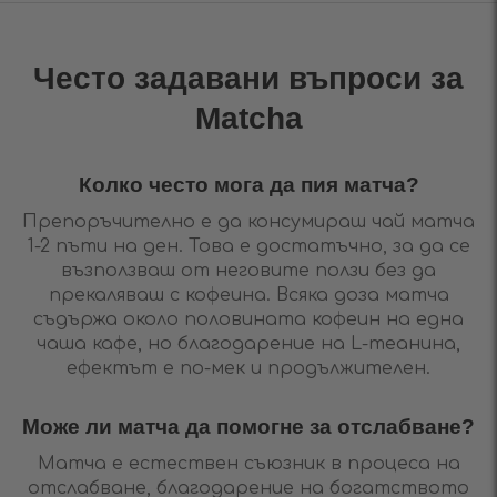
Често задавани въпроси за
Matcha
Колко често мога да пия матча?
Препоръчително е да консумираш чай матча
1-2 пъти на ден. Това е достатъчно, за да се
възползваш от неговите ползи без да
прекаляваш с кофеина. Всяка доза матча
съдържа около половината кофеин на една
чаша кафе, но благодарение на L-теанина,
ефектът е по-мек и продължителен.
Може ли матча да помогне за отслабване?
Матча е естествен съюзник в процеса на
отслабване, благодарение на богатството