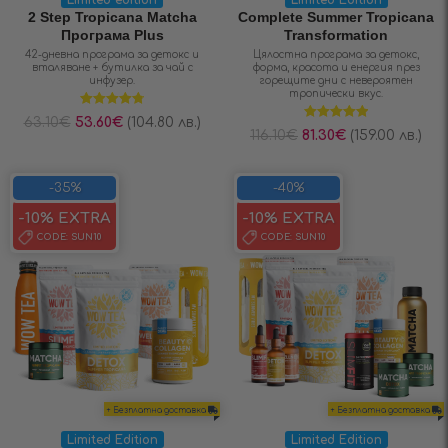
2 Step Tropicana Matcha
Complete Summer Tropicana
Програма Plus
Transformation
42-дневна програма за детокс и
Цялостна програма за детокс,
вталяване + бутилка за чай с
форма, красота и енергия през
инфузер.
горещите дни с невероятен
тропически вкус.
Оценено на
63.10
€
53.60
€
(104.80 лв.)
4.80
от 5
Оценено на
116.10
€
81.30
€
(159.00 лв.)
5.00
от 5
-35%
-40%
-10% EXTRA
-10% EXTRA
CODE:
SUN10
CODE:
SUN10
+ Безплатна доставка
+ Безплатна доставка
Limited Edition
Limited Edition