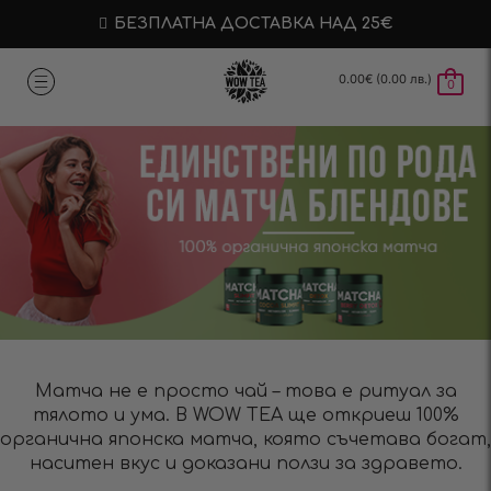
БЕЗПЛАТНА ДОСТАВКА НАД 25€
0.00
€
(0.00 лв.)
0
Матча не е просто чай – това е ритуал за
тялото и ума. В WOW TEA ще откриеш 100%
органична японска матча, която съчетава богат,
наситен вкус и доказани ползи за здравето.