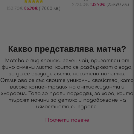
222.00
€
132.90
€
(259.90 лв.)
Оценено на
133.70
€
86.90
€
(170.00 лв.)
4.91
от 5
Какво представлява матча?
Matcha е вид японски зелен чай, приготвен от
фино смлени листа, които се разбъркват с вода,
за да се създаде гъста, наситена напитка.
Отличава се със своите уникални свойства, като
висока концентрация на антиоксиданти и
хлорофил. Това го прави подходящ за хора, които
търсят начини за детокс и подобряване на
цялостното си здраве.
Прочети повече