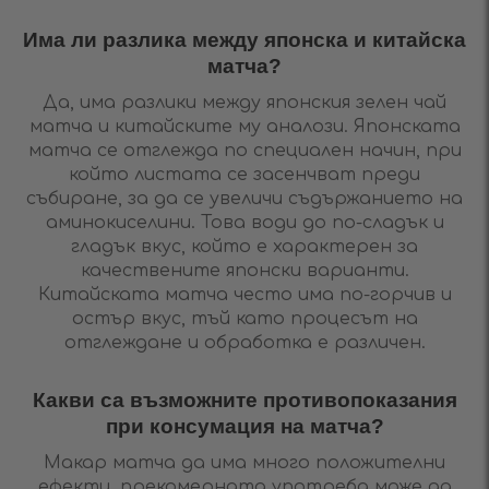
Има ли разлика между японска и китайска
матча?
Да, има разлики между японския зелен чай
матча и китайските му аналози. Японската
матча се отглежда по специален начин, при
който листата се засенчват преди
събиране, за да се увеличи съдържанието на
аминокиселини. Това води до по-сладък и
гладък вкус, който е характерен за
качествените японски варианти.
Китайската матча често има по-горчив и
остър вкус, тъй като процесът на
отглеждане и обработка е различен.
Какви са възможните противопоказания
при консумация на матча?
Макар матча да има много положителни
ефекти, прекомерната употреба може да