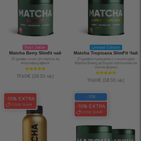
Best Seller
Limited Edition
Matcha Berry Slimfit чай
Matcha Tropicana SlimFit Чай
21-дневен микс от матча за
21-дневна програма с лимитиран
вталяващ ефект
Матча Бленд за бързо постигане на
лятна форма
Оценено на
19.60
€
(38.30 лв.)
4.83
от 5
Оценено на
19.60
€
(38.30 лв.)
4.88
от 5
-10%
-10% EXTRA
CODE:
SUN10
-10% EXTRA
CODE:
SUN10