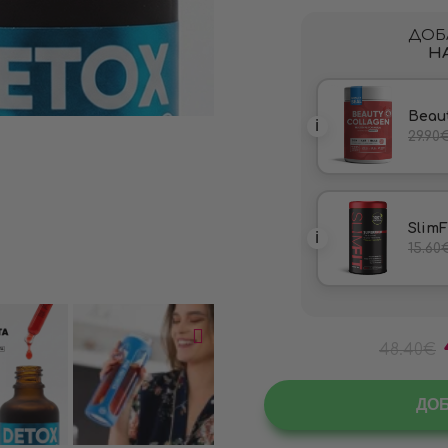
48.40
€
ДО