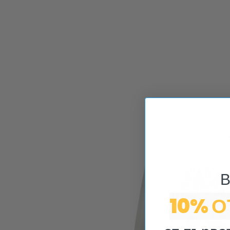
В
10% 