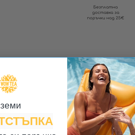
Безплатна
доставка за
поръчки над 25€
BERRY
DETOX ЧА
земи ​
ОТСТЪПКА
100% натурален пречи
4-те най-ефективни Бе
от цял свят в комбинац