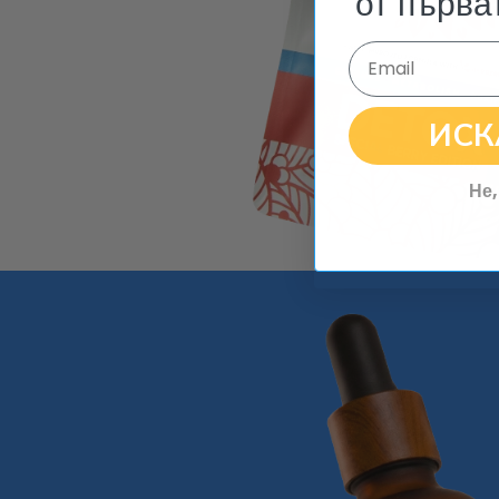
от първа
Email
ИСК
Не,