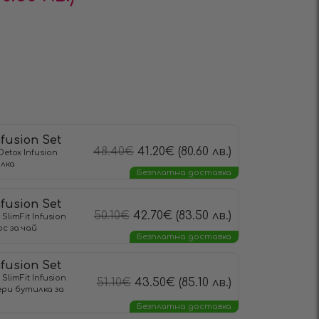
nfusion Set
48.40
€
41.20
€
(80.60 лв.)
Detox Infusion
илка
Безплатна доставка
nfusion Set
50.10
€
42.70
€
(83.50 лв.)
 SlimFit Infusion
с за чай
Безплатна доставка
nfusion Set
 SlimFit Infusion
51.10
€
43.50
€
(85.10 лв.)
ери бутилка за
Безплатна доставка