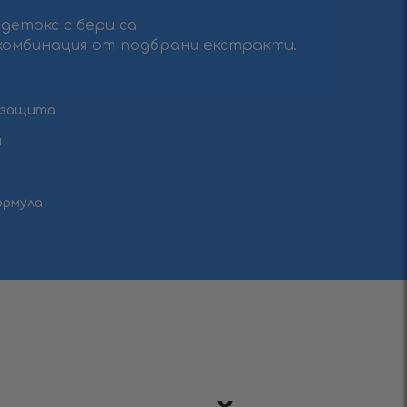
детокс с бери са
комбинация от подбрани екстракти.
 защита
я
ормула