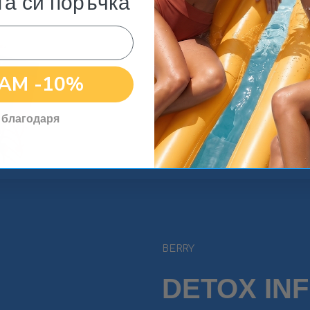
та си поръчка
билки.
естествен детокс и отк
изчистване на токсини
АМ -10%
подобрено храносмилане
силно антиоксидантно 
 благодаря
ползи за здравето и по
BERRY
DETOX IN