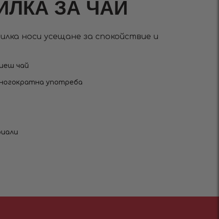
ИЛКА ЗА ЧАЙ
илка носи усещане за спокойствие и
пиеш чай
многократна употреба
риали