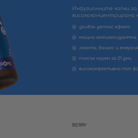
Инфузионните капки за 
висококонцентрирана 
дълбок детокс ефект
мощна антиоксидантна
лекота, баланс и енерги
плосък корем за 21 дни
високоефективна топ ф
BERRY