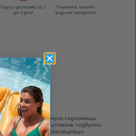
Бърза доставка за 1
Платете, когато
до 3 дни!
видите продукта!
Й
стваща детокс формула съдържаща
ри плодове за пречистване подбрани
ия с 8 доказани детоксикиращи