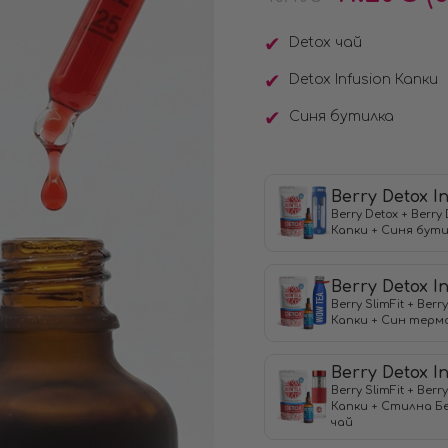
Detox чай
Detox Infusiоn Капки
Синя бутилка
Berry Detox I
Berry Detox + Berry 
Капки + Синя бут
Berry Detox I
Berry SlimFit + Berry
Капки + Син термо
Berry Detox I
Berry SlimFit + Berry
Капки + Стилна Б
чай