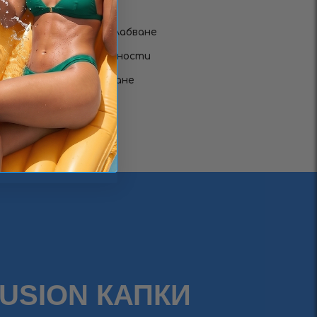
лючен процес на отслабване
те и задържаните течности
 и елиминирано подуване
действие
добрен имунитет
FUSIОN КАПКИ