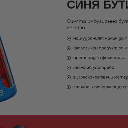
СИНЯ БУТ
Синята инфузионна бут
лекота.
най-удобният начин да 
екологичен продукт за 
превъзходна филтрация
лесна за употреба
висококачествени мате
стилна и открояваща се