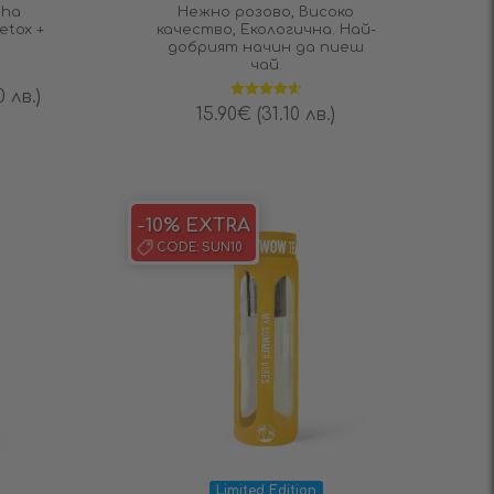
cha
Нежно розово, Високо
etox +
качество, Екологична. Най-
добрият начин да пиеш
чай.
0 лв.)
Оценено на
15.90
€
(31.10 лв.)
4.69
от 5
-10% EXTRA
CODE:
SUN10
Limited Edition