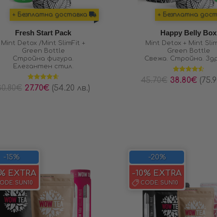
+ Безплатна доставка
+ Безплатна дос
Fresh Start Pack
Happy Belly Box
Mint Detox /Mint SlimFit +
Mint Detox + Mint Slim
Green Bottle
Green Bottle
Стройна фигура.
Свежа. Стройна. Зд
Елегантен стил.
Оценено на
45.70
€
38.80
€
(75.9
4.57
от 5
Оценено на
30.80
€
27.70
€
(54.20 лв.)
4.64
от 5
-15%
-20%
0% EXTRA
-10% EXTRA
ODE:
SUN10
CODE:
SUN10