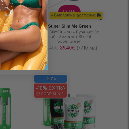
ОЩЕ
+ Безплатна доставка
анжев
 12ч. и
Super Slim Me Green
Mint SlimFit Чай + Бутилка За
нжев,
Чай – Зелена + SlimFit
чен!
SuperGreen
46.40
€
39.40
€
(77.10 лв.)
.)
-20%
-10% EXTRA
CODE:
SUN10