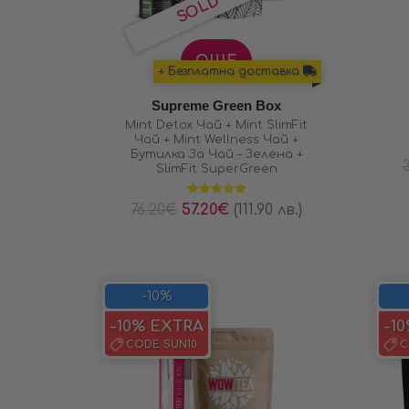
ОЩЕ
+ Безплатна доставка
Supreme Green Box
Mint Detox Чай + Mint SlimFit
Чай + Mint Wellness Чай +
Бутилка За Чай – Зелена +
SlimFit SuperGreen
Оценено на
76.20
€
57.20
€
(111.90 лв.)
5.00
от 5
-10%
-10% EXTRA
-1
CODE:
SUN10
C