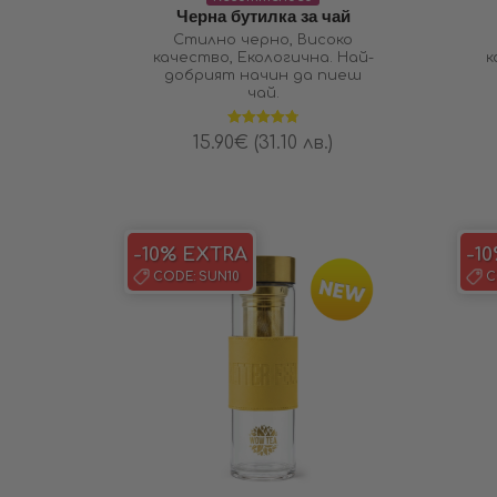
Черна бутилка за чай
Стилно черно, Високо
качество, Екологична. Най-
к
добрият начин да пиеш
чай.
Оценено на
15.90
€
(31.10 лв.)
4.83
от 5
-10% EXTRA
-1
CODE:
SUN10
C