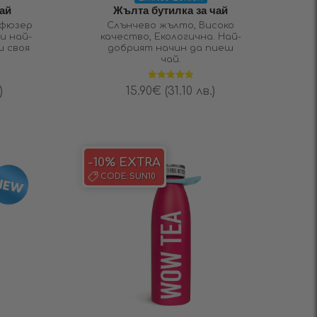
чай
Жълта бутилка за чай
нфюзер
Слънчево жълто, Високо
и най-
качество, Екологична. Най-
ш своя
добрият начин да пиеш
чай.
Оценено на
)
15.90
€
(31.10 лв.)
5.00
от 5
-10% EXTRA
CODE:
SUN10