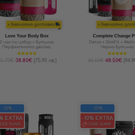
+ Безплатна доставка
+ Безплатна дос
Love Your Body Box
Complete Change P
2 чая по избор + Бутилка
Detox + SlimFit + Well
Перфектната двойка.
Черна Бутилка
Оценено на
Оценено на
5.70
€
38.80
€
(75.90 лв.)
60.60
€
48.50
€
(94.9
4.84
от 5
4.85
от 5
-15%
-15%
0% EXTRA
-10% EXTRA
ODE:
SUN10
CODE:
SUN10