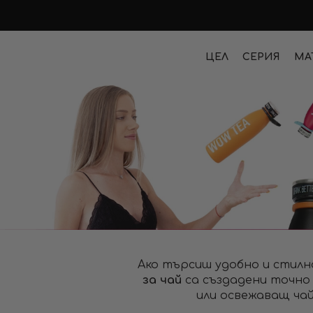
ЦЕЛ
СЕРИЯ
МА
Ако търсиш удобно и стилно
за чай
са създадени точно
или освежаващ чай