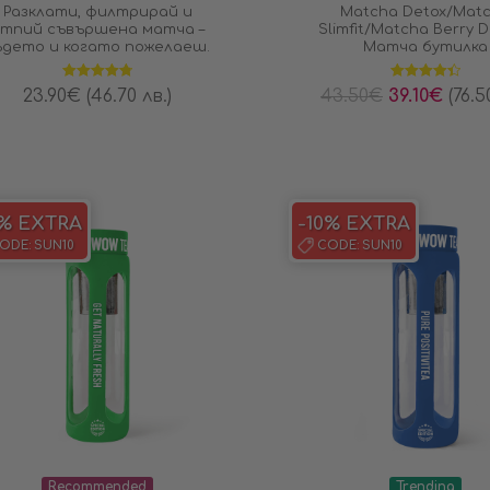
Разклати, филтрирай и
Matcha Detox/Mat
тпий съвършена матча –
Slimfit/Matcha Berry D
ъдето и когато пожелаеш.
Матча бутилка
Оценено на
Оценено на
23.90
€
(46.70 лв.)
43.50
€
39.10
€
(76.5
4.83
от 5
4.40
от 5
0% EXTRA
-10% EXTRA
ODE:
SUN10
CODE:
SUN10
Recommended
Trending