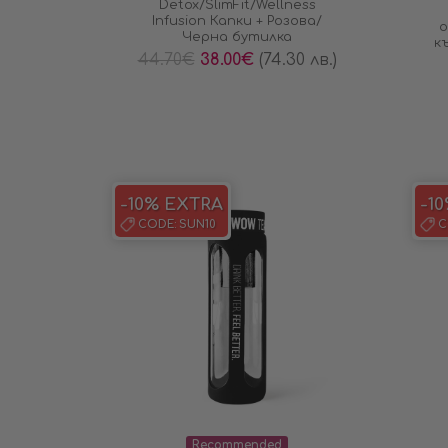
Detox/SlimFit/Wellness
Infusiоn Капки + Розова/
о
Черна бутилка
к
44.70
€
38.00
€
(74.30 лв.)
-10% EXTRA
-1
CODE:
SUN10
C
Recommended