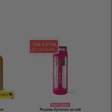
-10% EXTRA
CODE:
SUN10
тавка
Best Seller
et
Розова бутилка за чай