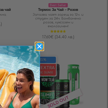
Best Seller
за чай
Термос За Чай – Розов
лна.
Запазва чаят горещ за 12ч. и
студен за 24ч. Бонбонено
розов, луксозен и
.)
екологичен!
Оценено на
17.60
€
(34.40 лв.)
4.72
от 5
-15%
-10% EXTRA
CODE:
SUN10