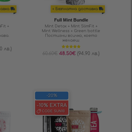
тавка
+ Безплатна доставка
Full Mint Bundle
Fit +
Mint Detox + Mint SlimFit +
Mint Wellness + Green bottle
рава.
Постигни всичко, което
желаеш.
0 лв.)
Оценено на
60.60
€
48.50
€
(94.90 лв.)
4.86
от 5
-20%
-10% EXTRA
CODE:
SUN10