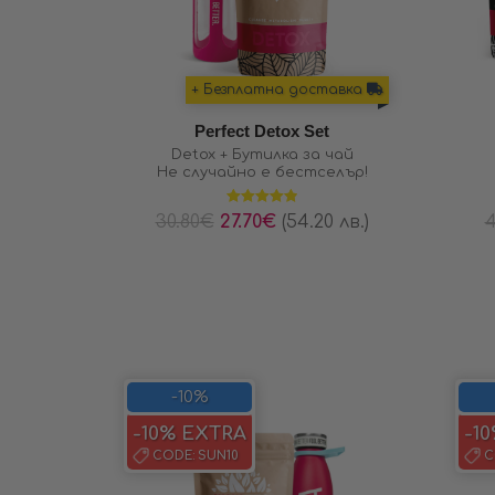
+ Безплатна доставка
Perfect Detox Set
Detox + Бутилка за чай
Не случайно е бестселър!
Оценено на
30.80
€
27.70
€
(54.20 лв.)
4
4.91
от 5
-10%
-10% EXTRA
-1
CODE:
SUN10
C