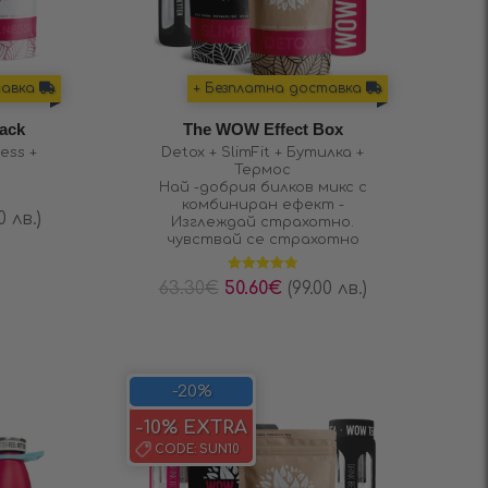
тавка
+ Безплатна доставка
ack
The WOW Effect Box
ness +
Detox + SlimFit + Бутилка +
Термос
Най -добрия билков микс с
комбиниран ефект -
0 лв.)
Изглеждай страхотно.
чувствай се страхотно
Оценено на
63.30
€
50.60
€
(99.00 лв.)
4.80
от 5
-20%
-10% EXTRA
CODE:
SUN10