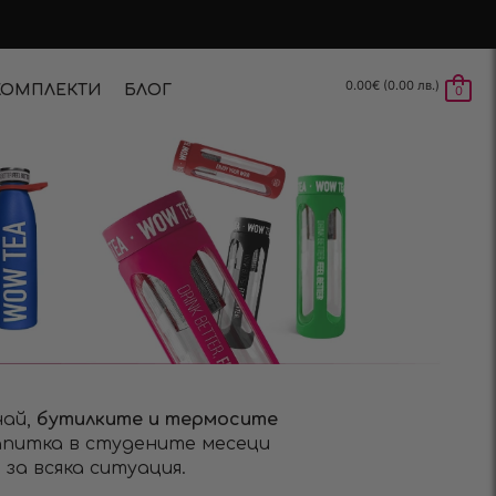
0.00
€
(0.00 лв.)
КОМПЛЕКТИ
БЛОГ
0
чай,
бутилките и термосите
апитка в студените месеци
за всяка ситуация.