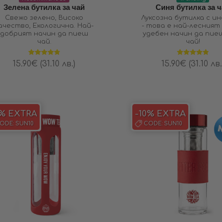
Зелена бутилка за чай
Синя бутилка за 
Свежо зелено, Високо
Луксозна бутилка с и
ачество, Екологична. Най-
- това е най-лесният 
добрият начин да пиеш
удебен начин да пие
чай.
чай!
Оценено на
Оценено на
15.90
€
(31.10 лв.)
15.90
€
(31.10 лв.
4.80
от 5
4.93
от 5
0% EXTRA
-10% EXTRA
ODE:
SUN10
CODE:
SUN10