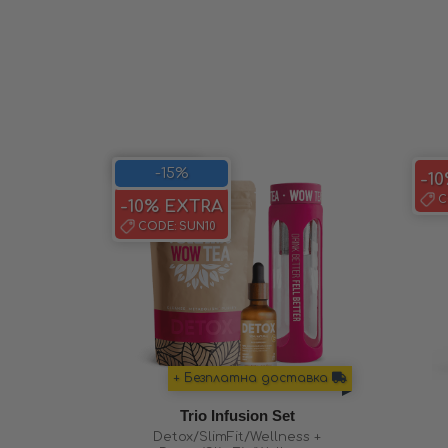
SAVE 15%
-15%
-1
C
-10% EXTRA
CODE:
SUN10
+ Безплатна доставка
Trio Infusion Set
Detox/SlimFit/Wellness +