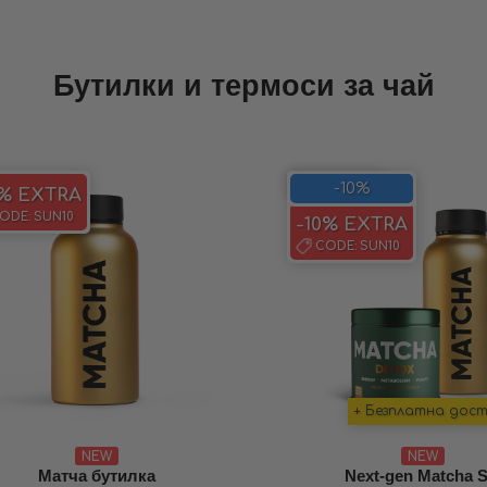
Бутилки и термоси за чай
SAVE 10%
-10%
0% EXTRA
ODE:
SUN10
-10% EXTRA
CODE:
SUN10
+ Безплатна дос
NEW
NEW
Матча бутилка
Next-gen Matcha S