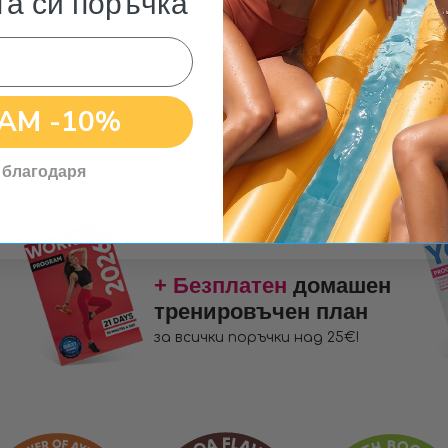
та си поръчка
доставка за
поръчки над 25€
АМ -10%
 благодаря
+ Безплатен
домашен
тренировъчен план
за всички поръчки над 25€!