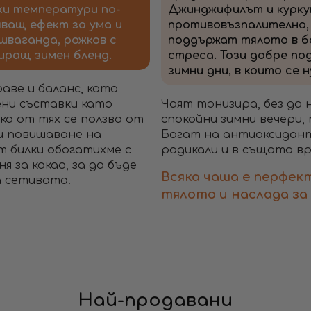
ски температури по-
Джинджифилът и курк
яващ ефект за ума и
противовъзпалително,
шваганда, рожков с
поддържат тялото в ба
сиращ зимен бленд.
стреса. Този добре по
зимни дни, в които се 
аве и баланс, като
ени съставки като
Чаят тонизира, без да 
яка от тях се ползва от
спокойни зимни вечери, 
и повишаване на
Богат на антиоксидант
т билки обогатихме с
радикали и в същото в
я за какао, за да бъде
Всяка чаша е перфек
а сетивата.
тялото и наслада за
Най-продавани