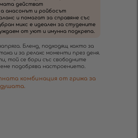
умата действат
 а анасонът и ройбосът
ланс и помагат за справяне със
дбран микс е идеален за студените
нуждаем от уют и имунна подкрепа.
напряга. Бленд, подходящ както за
така и за релакс моменти през деня.
и, той се бори със свободните
реме подобрява настроението.
тната комбинация от грижа за
 душата.