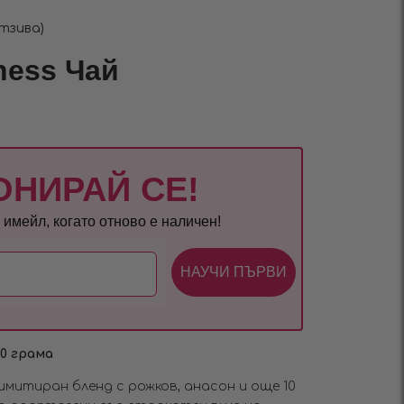
тзива)
ness Чай
ОНИРАЙ СЕ!
имейл, когато отново е наличен!
НАУЧИ ПЪРВИ
50 грама
имитиран бленд с рожков, анасон и още 10