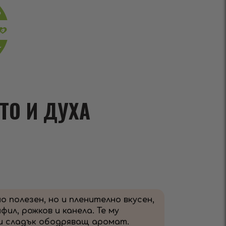
ТО И ДУХА
мо полезен, но и пленително вкусен,
ил, рожков и канела. Те му
и сладък ободряващ аромат.