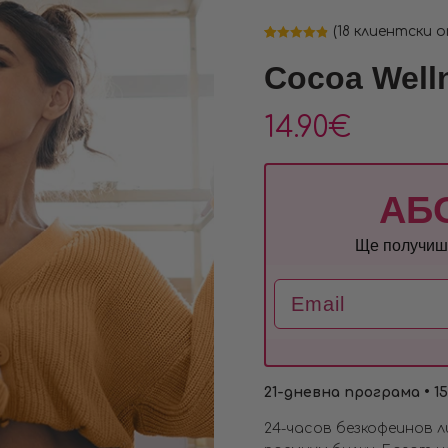
(
18
клиентски о
Оценен
18
4.89
от 5,
Cocoa Well
базирано на
потребителски
оценки
14.90
€
АБ
Ще получиш 
Email
21-дневна програма • 1
24-часов безкофеинов л