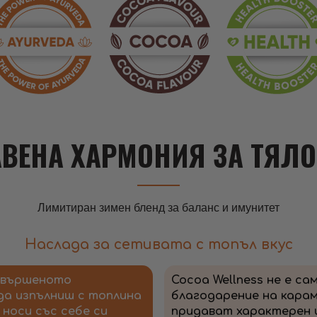
ВЕНА ХАРМОНИЯ ЗА ТЯЛО
Лимитиран зимен бленд за баланс и имунитет
Наслада за сетивата с топъл вкус
съвършеното
Cocoa Wellness не е са
да изпълниш с топлина
благодарение на карамф
носи със себе си
придават характерен 