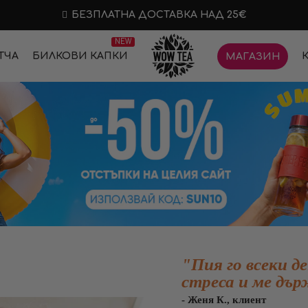
БЕЗПЛАТНА ДОСТАВКА НАД 25€
NEW
ТЧА
БИЛКОВИ КАПКИ
МАГАЗИН
"Пия го всеки д
стреса и ме дър
- Женя К., клиент