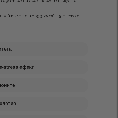
на адаптогени със страхотен вкус на
сирай тялото и поддържай здравето си
итета
e-stress ефект
моните
олетие