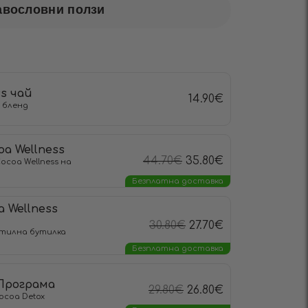
авословни ползи
ss чай
14.90
€
 бленд
oa Wellness
44.70
€
35.80
€
оcoa Wellness на
Безплатна доставка
a Wellness
30.80
€
27.70
€
Стилна бутилка
Безплатна доставка
 Програма
29.80
€
26.80
€
ocoa Detox