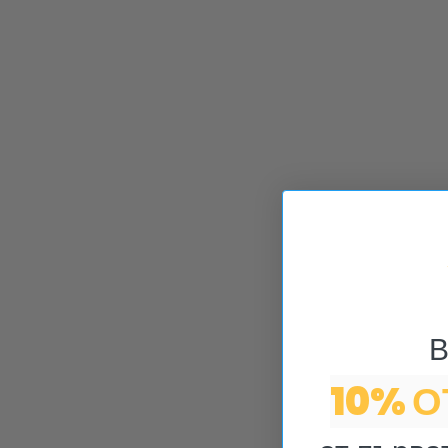
В
10% 