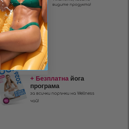
до 3 дни!
видите продукта!
+ Безплатна
йога
програма
за всички поръчки на Wellness
чай!