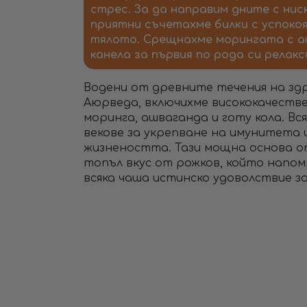
стрес. За да направим дните с ни
приятни съчетахме билки с успоко
тялото. Срещнахме морингата с а
канела за първия по рода си релак
Водени от древните течения на здр
Аюрведа, включихме висококачеств
моринга, ашваганда и готу кола. Вс
векове за укрепване на имунитета 
жизнеността. Тази мощна основа о
топъл вкус от рожков, който напомн
всяка чаша истинско удоволствие з