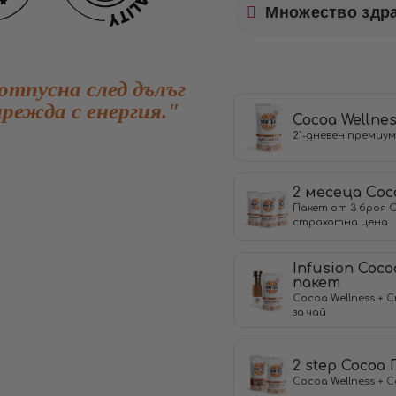
Множество здр
 отпусна след дълъг
арежда с енергия."
Cocoa Wellne
21-дневен премиум
2 месеца Cоc
Пакет от 3 броя C
страхотна цена
Infusion Coco
пакет
Cocoa Wellness + 
за чай
2 step Cocoa
Cocoa Wellness + C