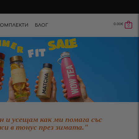
0.00
€
КОМПЛЕКТИ
БЛОГ
0
ен и усещам как ми помага със
жи в тонус през зимата."