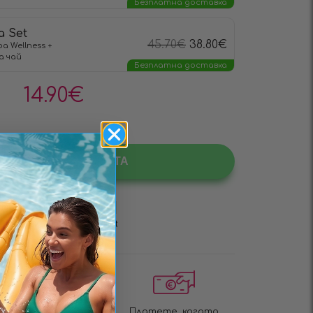
Безплатна доставка
a Set
45.70
€
38.80
€
a Wellness +
а чай
Безплатна доставка
14.90
€
БАВЯНЕ В КОЛИЧКАТА
Бърза доставка за 1
Платете, когато