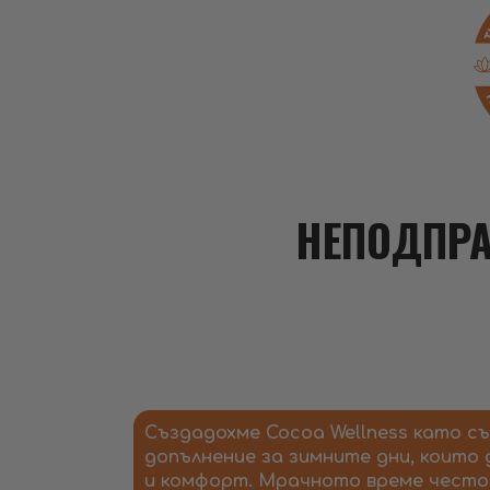
НЕПОДПРА
Създадохме Cocoa Wellness като 
допълнение за зимните дни, които 
и комфорт. Мрачното време често 