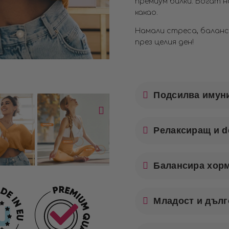
премиум билки. Богат 
какао.
Намали стреса, балан
през целия ден!
Подсилва имун
Релаксиращ и d
Балансира хор
Младост и дълг