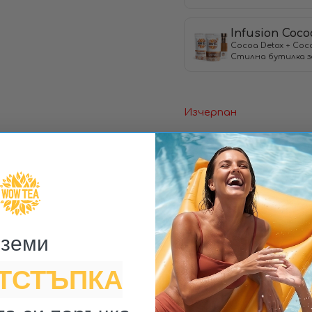
Infusion Coco
Cocoa Detox + Coco
Стилна бутилка з
Изчерпан
ДО
земи ​
ОТСТЪПКА
Безплатна