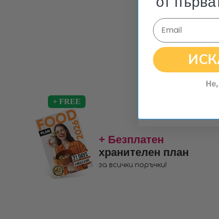
от първа
Email
ИСК
Не,
+ Безплатен
хранителен план
за всички поръчки!