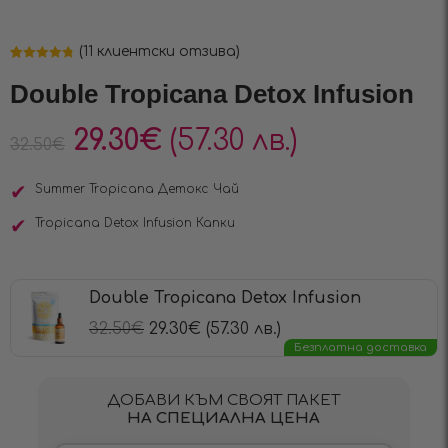
(
11
клиентски отзива)
Оценен
11
4.82
от 5,
Double Tropicana Detox Infusion
базирано на
потребителски
оценки
29.30
€
(57.30 лв.)
32.50
€
Summer Tropicana Детокс Чай
Tropicana Detox Infusion Капки
Double Tropicana Detox Infusion
32.50
€
29.30
€
(57.30 лв.)
Безплатна доставка