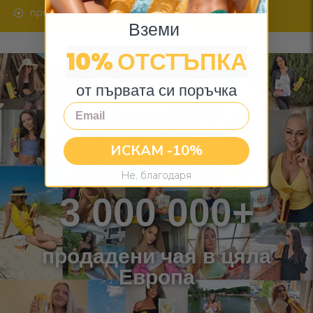
пречиства кожата
Вземи
10% ОТСТЪПКА
от първата си поръчка
Email
ИСКАМ -10%
Не, благодаря
3 000 000+
продадени чая в цяла
Европа