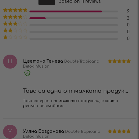
Оценено на
Based on 11 reviews
4.82
от 5
9
Оценено на
2
5
от 5
Оценено
0
на
4
от 5
Оценено
0
на
3
от
Оценено
0
5
на
2
Оценено
от 5
на
1
от
Ц
5
Цветана Тенева
Double Tropicana
Detox Infusion
Оценено на
5
от 5
Verified
Purchase
Това са едни от малкото продук...
Това са едни от малкото продукти, с които
реално отслабнах.
У
Уляна Богданова
Double Tropicana
Detox Infusion
Оценено на