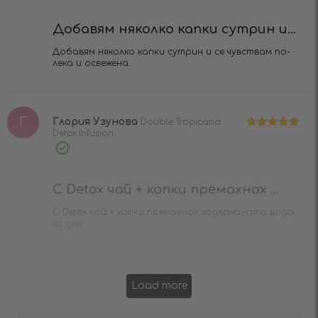
Добавям няколко капки сутрин и...
Добавям няколко капки сутрин и се чувствам по-
лека и освежена.
Г
Глория Узунова
Double Tropicana
Detox Infusion
Оценено на
5
от 5
Verified
Purchase
С Detox чай + капки премахнах ...
С Detox чай + капки премахнах задържаната вода
за дни.
Load more