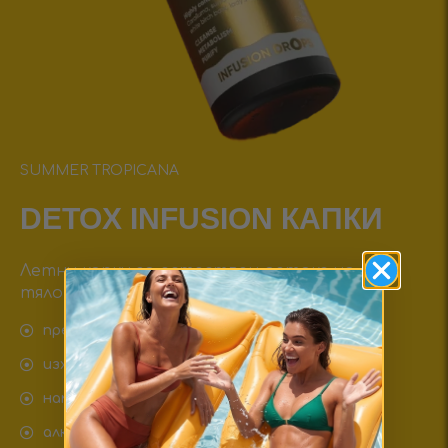
SUMMER TROPICANA
DETOX INFUSIОN КАПКИ
Летни капки за естествен детокс на
тялото.
пречистващ детокс
изхвърля задържаната вода
намалява подуването
алкализиращ ефект