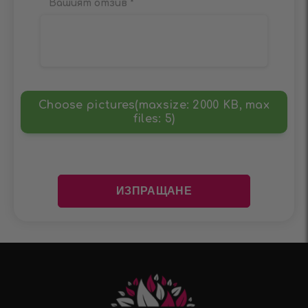
Вашият отзив
*
Choose pictures(maxsize: 2000 KB, max
files: 5)