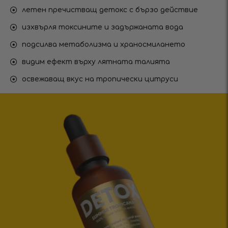
летен пречистващ детокс с бързо действие
изхвърля токсините и задържаната вода
подсилва метаболизма и храносмилането
видим ефект върху лятната талията
освежаващ вкус на тропически цитруси