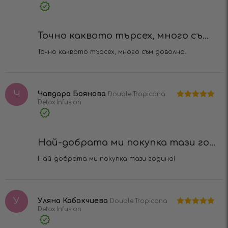
5
от 5
Verified
Purchase
Точно каквото търсех, много съ...
Точно каквото търсех, много съм доволна.
Ч
Чавдара Боянова
Double Tropicana
Detox Infusion
Оценено на
5
от 5
Verified
Purchase
Най-добрата ми покупка тази го...
Най-добрата ми покупка тази година!
У
Уляна Кабакчиева
Double Tropicana
Detox Infusion
Оценено на
5
от 5
Verified
Purchase