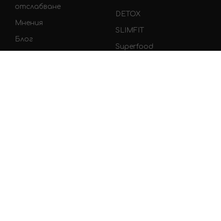
отслабване
DETOX
Мнения
SLIMFIT
Блог
Superfood
Контакти
WOW комплекти
Карта на сайта
Кариери
Партньорства
ПОЛЕЗНИ
#WOW
ВРЪЗКИ
Facebook
Поверителност и
Instagram
лични данни
Youtube
Общи условия
TikTok
Доставка