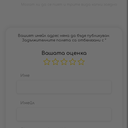
Могат ли да се пият и трите вида капки заедно
Вашият имейл адрес няма да бъде публикуван.
Задължителните полета са отбелязани с
*
Вашата оценка
Име
Имейл