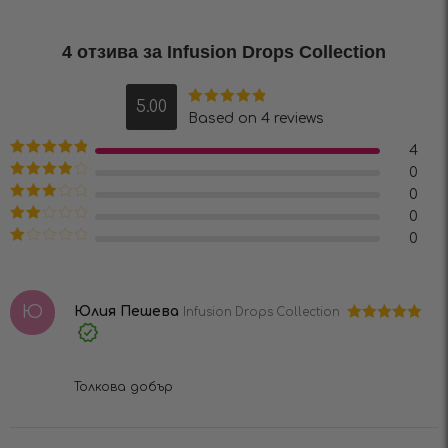
4 отзива за
Infusion Drops Collection
5.00
Оценено на
Based on 4 reviews
5.00
от 5
4
Оценено на
0
5
от 5
Оценено
0
на
4
от 5
Оценено
0
на
3
от
Оценено
0
5
на
2
Оценено
от 5
на
1
от
Ю
5
Юлия Пешева
Infusion Drops Collection
Оценено на
Verified
5
от 5
Purchase
Толкова добър