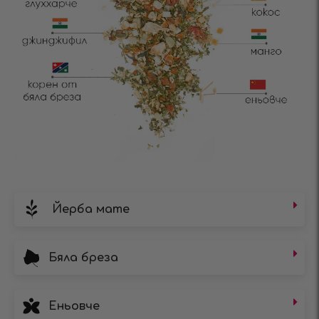
Йерба мате
Бяла бреза
Еньовче