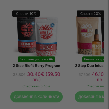
Спести
10
%
Спести
20
%
Безплатна доставка
⛟
Безплатна доста
2 Step Biofit Berry Program
2 Step Duo Infusio
30.40
€
(59.50
46.10
€
33.80
€
57.60
€
лв.)
лв.)
Спестяваш
3.40 €
Спестяваш
11
ДОБАВЯНЕ В КОЛИЧКАТА
ДОБАВЯНЕ В КО