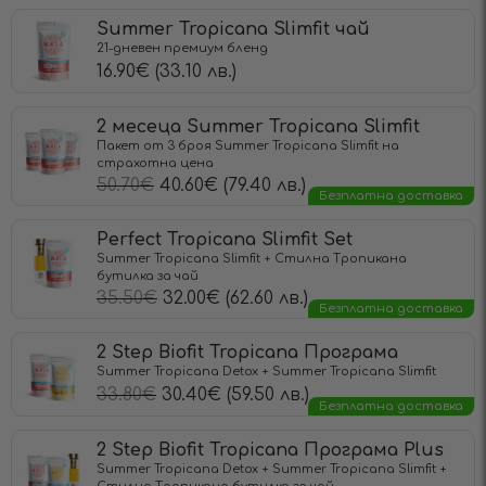
Summer Tropicana Slimfit чай
21-дневен премиум бленд
16.90
€
(33.10 лв.)
2 месеца Summer Tropicana Slimfit
Пакет от 3 броя Summer Tropicana Slimfit на
страхотна цена
50.70
€
40.60
€
(79.40 лв.)
Безплатна доставка
Perfect Tropicana Slimfit Set
Summer Tropicana Slimfit + Стилна Тропикана
бутилка за чай
35.50
€
32.00
€
(62.60 лв.)
Безплатна доставка
2 Step Biofit Tropicana Програма
Summer Tropicana Detox + Summer Tropicana Slimfit
33.80
€
30.40
€
(59.50 лв.)
Безплатна доставка
2 Step Biofit Tropicana Програма Plus
Summer Tropicana Detox + Summer Tropicana Slimfit +