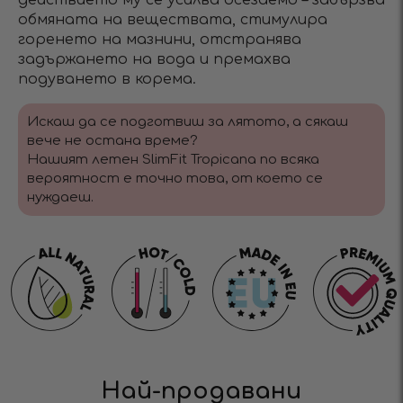
действието му се усилва осезаемо – забързва
обмяната на веществата, стимулира
горенето на мазнини, отстранява
задържането на вода и премахва
подуването в корема.
Искаш да се подготвиш за лятото, а сякаш
вече не остана време?
Нашият летен SlimFit Tropicana по всяка
вероятност е точно това, от което се
нуждаеш.
Най-продавани