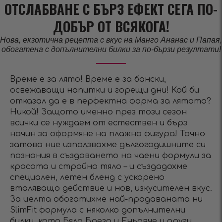
ОТСЛАБВАНЕ С БЪРЗ ЕФЕКТ СЕГА ПО-
ДОБЪР ОТ ВСЯКОГА!
Нова, екзотична рецепта с вкус на Манго Ананас и Папая,
обогатена с допълнителни билки за по-бързи резултати!
Време е за лято! Време е за бански,
освежаващи напитки и горещи дни! Кой би
отказал да е в перфектна форма за лятото?
Никой! Защото именно през този сезон
всички се нуждаем от естествен и бърз
начин за оформяне на плажна фигура! Точно
затова ние използвахме дългогодишните си
познания в създаването на чаени формули за
красота и стройно тяло – и създадохме
специален, летен бленд с ускорено
вталяващо действие и нов, изкусителен вкус.
За целта обогатихме най-продаваната ни
SlimFit формула с няколко допълнителни
билки, като Бяла Бреза и Еньовче и други,