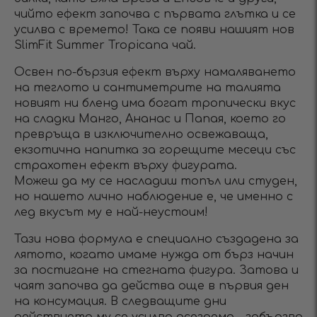
чийто ефект започва с първата глътка и се
усилва с времето! Така се появи нашият нов
SlimFit Summer Tropicana чай.
Освен по-бързия ефект върху намаляването
на теглото и сантиметрите на талията
новият ни бленд има богат тропически вкус
на сладки Манго, Ананас и Папая, което го
превръща в изключително освежаваща,
екзотична напитка за горещите месеци със
страхотен ефект върху фигурата.
Можеш да му се насладиш топъл или студен,
но нашето лично наблюдение е, че именно с
лед вкусът му е най-неустоим!
Тази нова формула е специално създадена за
лятото, когато имаме нужда от бърз начин
за постигане на стегната фигура. Затова и
чаят започва да действа още в първия ден
на консумация. В следващите дни