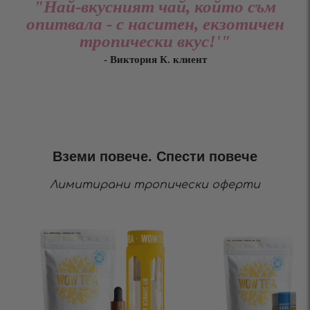
"Най-вкусният чай, който съм
опитвала - с наситен, екзотичен
тропически вкус!'"
- Виктория К. клиент
Вземи повече. Спести повече
Лимитирани тропически оферти