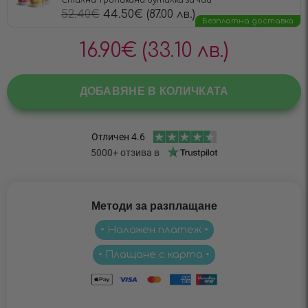
Стилна Тропикана бутилка за чай
52.40
€
44.50
€
(87.00 лв.)
Безплатна доставка
16.90
€
(33.10 лв.)
ДОБАВЯНЕ В КОЛИЧКАТА
Методи за разплащане
• Наложен платеж •
• Плащане с карта •