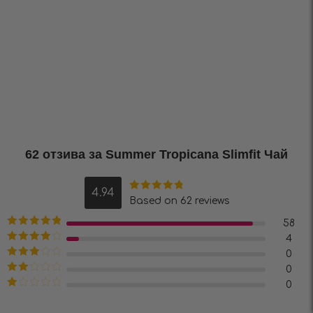
62 отзива за
Summer Tropicana Slimfit Чай
4.94
Оценено на
Based on 62 reviews
4.94
от 5
58
Оценено на
4
5
от 5
Оценено
0
на
4
от 5
Оценено
0
на
3
от
Оценено
0
5
на
2
Оценено
от 5
на