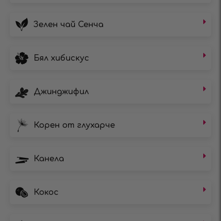
Зелен чай Сенча
Бял хибискус
Джинджифил
Корен от глухарче
Канела
Кокос