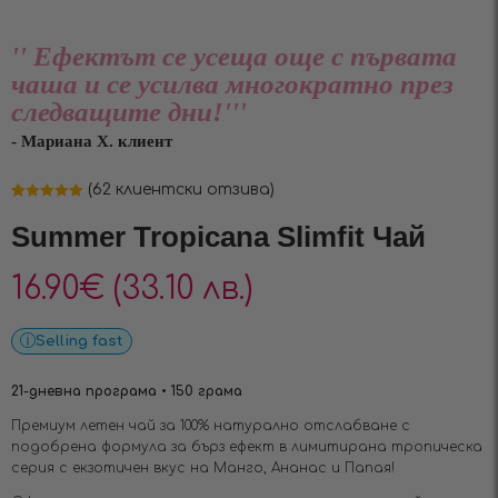
'' Ефектът се усеща още с първата
чаша и се усилва многократно през
следващите дни!'''
- Мариана Х. клиент
(
62
клиентски отзива)
Оценен
62
4.94
от 5,
Summer Tropicana Slimfit Чай
базирано на
потребителски
оценки
16.90
€
(33.10 лв.)
Selling fast
21-дневна програма • 150 грама
Премиум летен чай за 100% натурално отслабване с
подобрена формула за бърз ефект в лимитирана тропическа
серия с екзотичен вкус на Манго, Ананас и Папая!