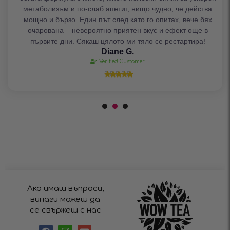
метаболизъм и по-слаб апетит, нищо чудно, че действа
мощно и бързо. Един път след като го опитах, вече бях
очарована – невероятно приятен вкус и ефект още в
първите дни. Сякаш цялото ми тяло се рестартира!
Diane G.
Verified Customer





Ако имаш въпроси,
винаги можеш да
се свържеш с нас