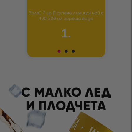
Залей 7 гр (1 супена лъжица) чай с
400-500 мл гореща вода
1.