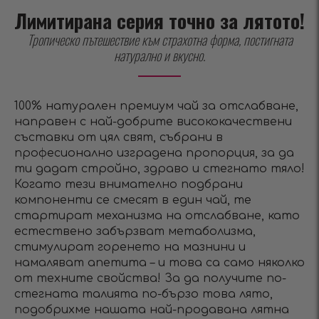
Лимитирана серия точно за лятото!
Тропическо пътешествие към страхотна форма, постигната
натурално и вкусно.
100% натурален премиум чай за отслабване,
направен с най-добрите висококачествени
съставки от цял свят, събрани в
професионално изградена пропорция, за да
ти дадат стройно, здраво и стегнато тяло!
Когато тези внимателно подбрани
компоненти се смесят в един чай, те
стартират механизма на отслабване, като
естествено забързват метаболизма,
стимулират горенето на мазнини и
намаляват апетита – и това са само няколко
от техните свойства! За да получите по-
стегната талията по-бързо това лято,
подобрихме нашата най-продавана лятна