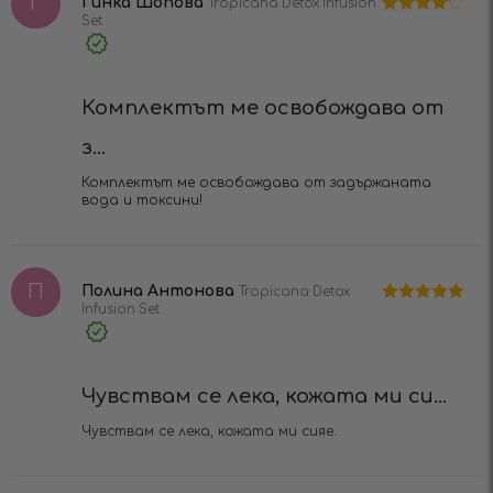
Г
Гинка Шопова
Tropicana Detox Infusion
Set
Оценено
на
4
от 5
Verified
Purchase
Комплектът ме освобождава от
з...
Комплектът ме освобождава от задържаната
вода и токсини!
П
Полина Антонова
Tropicana Detox
Infusion Set
Оценено на
5
от 5
Verified
Purchase
Чувствам се лека, кожата ми си...
Чувствам се лека, кожата ми сияе.