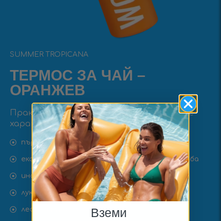
SUMMER TROPICANA
ТЕРМОС ЗА ЧАЙ –
ОРАНЖЕВ
Практичен, луксозен и екологичен избор с
характер.
първокласни материали
екологичен продукт за многократна употреба
инфузер за отлична филтрация
луксозен дизайн
Вземи
лесен за употреба