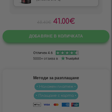
41.00
€
48.40
€
ДОБАВЯНЕ В КОЛИЧКАТА
Методи за разплащане
• Наложен платеж •
• Плащане с карта •