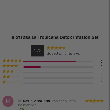
8 отзива за
Tropicana Detox Infusion Set
4.75
Оценено на
Based on 8 reviews
4.75
от 5
6
Оценено на
2
5
от 5
Оценено
0
на
4
от 5
Оценено
0
на
3
от
Оценено
0
5
на
2
Оценено
от 5
на
1
от
М
5
Милена Иванова
Tropicana Detox
Infusion Set
Оценено на
5
от 5