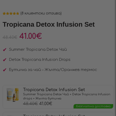
(
8
клиентски отзива)
Оценен
8
4.75
от 5,
Tropicana Detox Infusion Set
базирано на
потребителски
оценки
41.00
€
48.40
€
Summer Tropicana Detox Чай
Detox Tropicana Infusiоn Drops
Бутилка за чай – Жълта/Оранжев термос
Tropicana Detox Infusion Set
Summer Tropicana Detox Чай + Detox Tropicana Infusion
drops + Жълта бутилка
48.40
€
41.00
€
Безплатна доставка