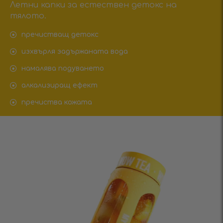
Летни капки за естествен детокс на
тялото.
пречистващ детокс
изхвърля задържаната вода
намалява подуването
алкализиращ ефект
пречиства кожата