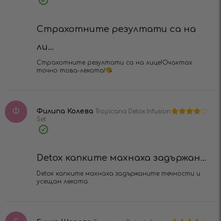
Verified
Purchase
Страхотните резултати са на
ли...
Страхотните резултати са на лице!Очактах
точно това-лекота!
Ф
Филипа Колева
Tropicana Detox Infusion
Set
Оценено
на
4
от 5
Verified
Purchase
Detox капките махнаха задържан...
Detox капките махнаха задържаните течности и
усещам лекота.