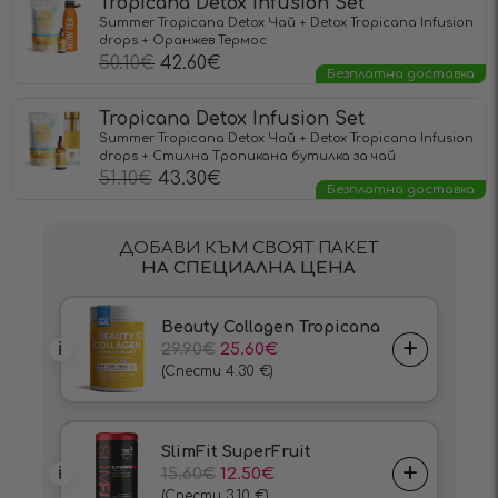
Tropicana Detox Infusion Set
Summer Tropicana Detox Чай + Detox Tropicana Infusion
drops + Оранжев Термос
50.10
€
42.60
€
Безплатна доставка
Tropicana Detox Infusion Set
Summer Tropicana Detox Чай + Detox Tropicana Infusion
drops + Стилна Тропикана бутилка за чай
51.10
€
43.30
€
Безплатна доставка