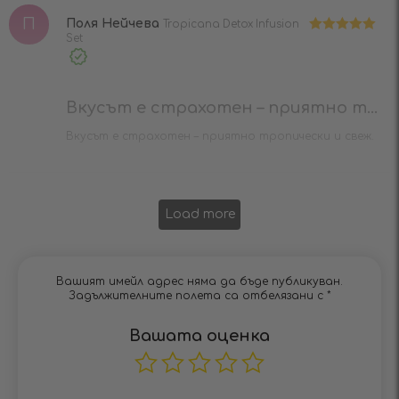
П
Поля Нейчева
Tropicana Detox Infusion
Set
Оценено на
5
от 5
Verified
Purchase
Вкусът е страхотен – приятно т...
Вкусът е страхотен – приятно тропически и свеж.
Load more
Вашият имейл адрес няма да бъде публикуван.
Задължителните полета са отбелязани с
*
Вашата оценка