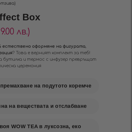
отзива)
fect Box
99.00 лв.)
% естествено оформяне на фигурата
,
зация
? Това е верният комплект за теб!
а бутилка и термос с инфузер превръщат
тическа церемония
 премахване на подутото коремче
на на веществата и отслабване
своя WOW TEA в луксозна, еко