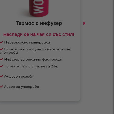
Термос с инфузер
Наслади се на чая си със стил!
Най-до
Първокласни материали
Най-уд
Екологичен продукт за многократна
Еколог
употреба
употреба
Инфузер за отлична филтрация
Превъз
Tопъл за 12ч. и студен за 24ч.
Лесна 
Луксозен дизайн
Високо
Лесен за употреба
Стилна