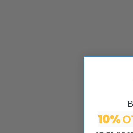
В
10% 