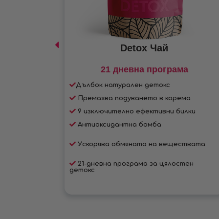
Detox Чай
иеш чай
21 дневна програма
чай
Дълбок натурален детокс
кратна
Премахва подуването в корема
9 изключително ефективни билки
Антиоксидантна бомба
Ускорява обмяната на веществата
и
21-дневна програма за цялостен
детокс