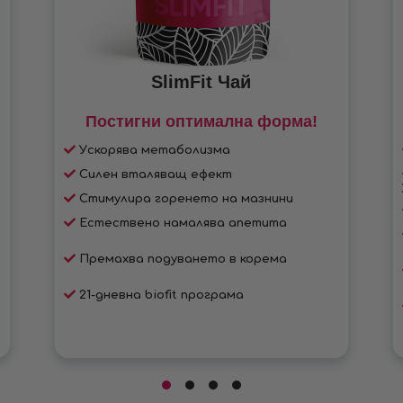
SlimFit Чай
Постигни оптимална форма!
Ускорява метаболизма
Силен вталяващ ефект
Стимулира горенето на мазнини
Естествено намалява апетита
Премахва подуването в корема
21-дневна biofit програма