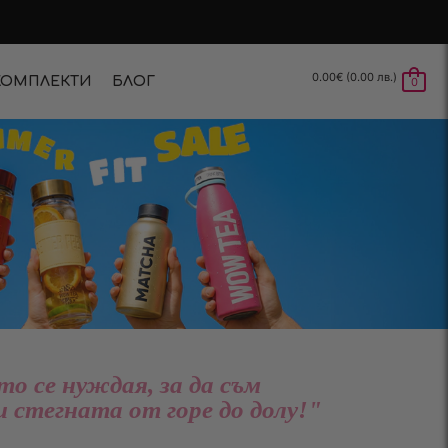
0.00
€
(0.00 лв.)
КОМПЛЕКТИ
БЛОГ
0
то се нуждая, за да съм
и стегната от горе до долу!"