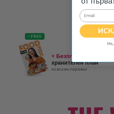
от първа
Email
ИСК
Не,
+ Безплатен
хранителен план
за всички поръчки!