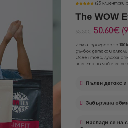
(
25
клиентски 
Оценен
25
4.80
от 5,
The WOW Ef
базирано на
потребителски
оценки
50.60
€
(
63.30
€
Искаш програма за
100
дълбок
детокс и алкали
Освен това, луксознат
пиенето на чай в есте
Пълен детокс и
Забързана обмя
Наслади се на 