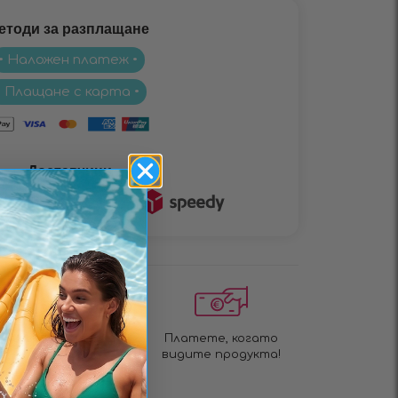
етоди за разплащане
• Наложен платеж •
• Плащане с карта •
Доставчици
Бърза доставка за 1
Платете, когато
до 3 дни!
видите продукта!