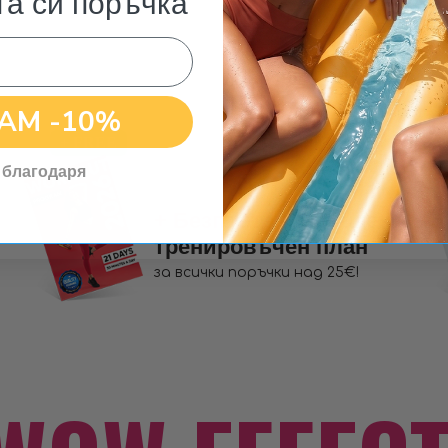
та си поръчка
АМ -10%
 благодаря
+ Безплатен
домашен
тренировъчен план
за всички поръчки над 25€!