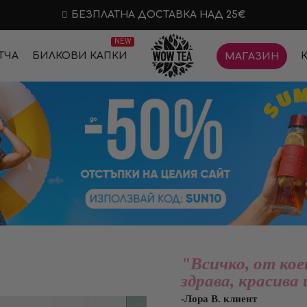
БЕЗПЛАТНА ДОСТАВКА НАД 25€
NEW
ТЧА
БИЛКОВИ КАПКИ
МАГАЗИН
"Всичко, от кое
здрава, красива 
-Лора В. клиент