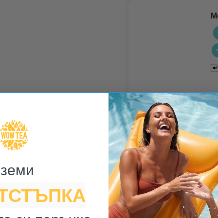
М
земи ​
Безплатна
ОТСТЪПКА
доставка за
поръчки над 25€