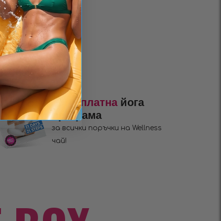
+ Безплатна
йога
програма
за всички поръчки на Wellness
чай!