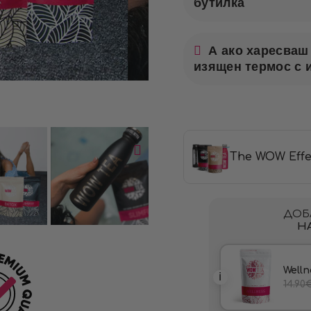
бутилка
А ако харесваш 
изящен термос с 
The WOW Effe