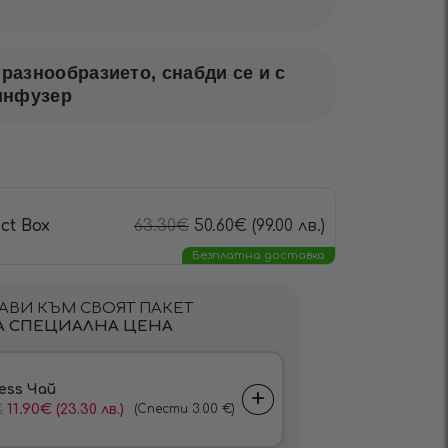
разнообразието, снабди се и с
инфузер
ct Box
63.30
€
50.60
€
(99.00 лв.)
Безплатна доставка