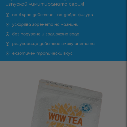
изпускай лимитираната серия!
по-бързо действие - по-добра фигура
ускорява горенето на мазнини
без подуване и задържана вода
регулиращо действие върху апетита
екзотичен тропически вкус