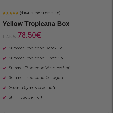
(
4
клиентски отзива)
Оценен
4
4.75
от 5,
Yellow Tropicana Box
базирано на
потребителски
оценки
78.50
€
112.10
€
Summer Tropicana Detox Чай
Summer Tropicana Slimfit Чай
Summer Tropicana Wellness Чай
Summer Tropicana Collagen
Жълта бутилка за чай
SlimFit Superfruit