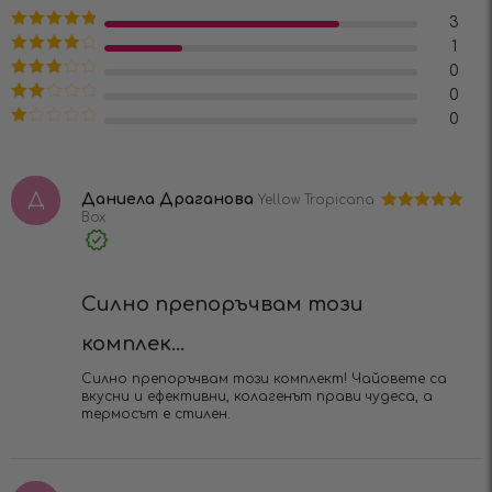
4.75
от 5
3
Оценено на
1
5
от 5
Оценено
0
на
4
от 5
Оценено
0
на
3
от
Оценено
0
5
на
2
Оценено
от 5
на
1
от
Д
5
Даниела Драганова
Yellow Tropicana
Box
Оценено на
5
от 5
Verified
Purchase
Силно препоръчвам този
комплек...
Силно препоръчвам този комплект! Чайовете са
вкусни и ефективни, колагенът прави чудеса, а
термосът е стилен.