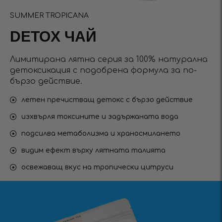
SUMMER TROPICANA
DETOX ЧАЙ
Лимитирана лятна серия за 100% натурална
детоксикация с подобрена формула за по-
бързо действие.
летен пречистващ детокс с бързо действие
изхвърля токсините и задържаната вода
подсилва метаболизма и храносмилането
видим ефект върху лятната талията
освежаващ вкус на тропически цитруси