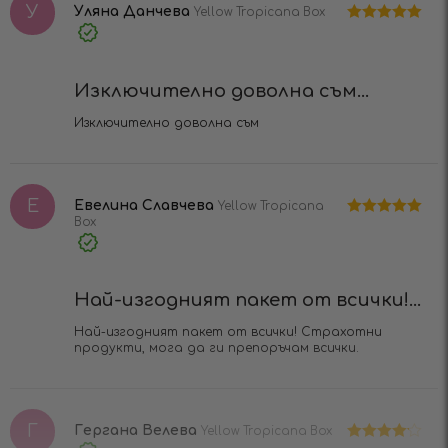
У
Уляна Данчева
Yellow Tropicana Box
Оценено на
Verified
5
от 5
Purchase
Изключително доволна съм...
Изключително доволна съм
Е
Евелина Славчева
Yellow Tropicana
Box
Оценено на
5
от 5
Verified
Purchase
Най-изгодният пакет от всички!...
Най-изгодният пакет от всички! Страхотни
продукти, мога да ги препоръчам всички.
Г
Гергана Велева
Yellow Tropicana Box