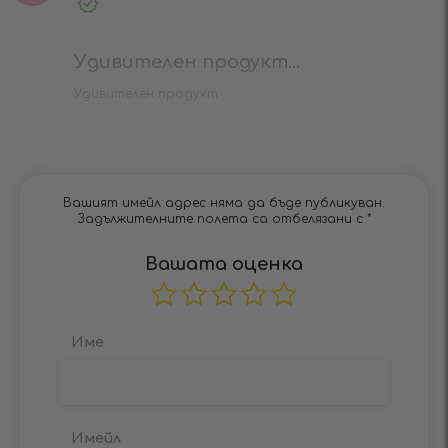
Оценено
Verified
на
4
от 5
Purchase
Удивителен продукт...
Удивителен продукт
Вашият имейл адрес няма да бъде публикуван.
Задължителните полета са отбелязани с
*
Вашата оценка
Име
Имейл