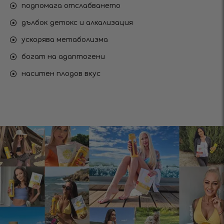
подпомага отслабването
дълбок детокс и алкализация
ускорява метаболизма
богат на адаптогени
наситен плодов вкус