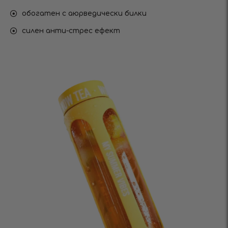
обогатен с аюрведически билки
силен анти-стрес ефект