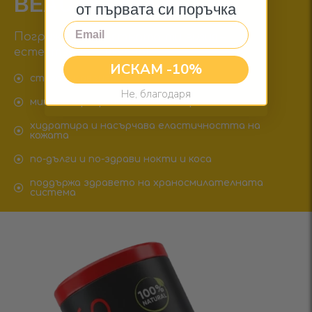
BEAUTY COLLAGEN
от първата си поръчка
Email
Погрижи се за лятната ти визия –
естествено и вкусно!
ИСКАМ -10%
стяга и повдига кожата
Не, благодаря
минимизира фините линии и бръчките
хидратира и насърчава еластичността на
кожата
по-дълги и по-здрави нокти и коса
поддържа здравето на храносмилателната
система