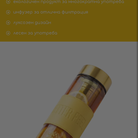
екологичен продукт за многократна употреба
инфузер за отлична филтрация
луксозен дизайн
лесен за употреба