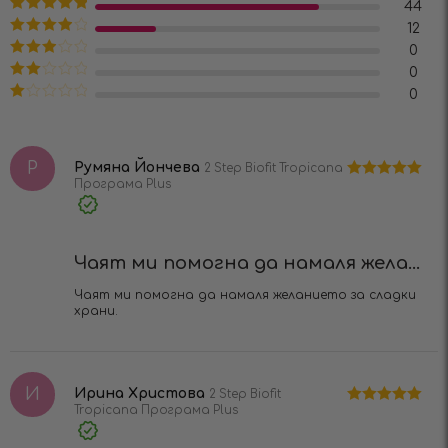
44
Оценено на
12
5
от 5
Оценено
0
на
4
от 5
Оценено
0
на
3
от
Оценено
0
5
на
2
Оценено
от 5
на
1
от
Р
5
Румяна Йончева
2 Step Biofit Tropicana
Програма Plus
Оценено на
5
от 5
Verified
Purchase
Чаят ми помогна да намаля жела...
Чаят ми помогна да намаля желанието за сладки
храни.​
И
Ирина Христова
2 Step Biofit
Tropicana Програма Plus
Оценено на
5
от 5
Verified
Purchase