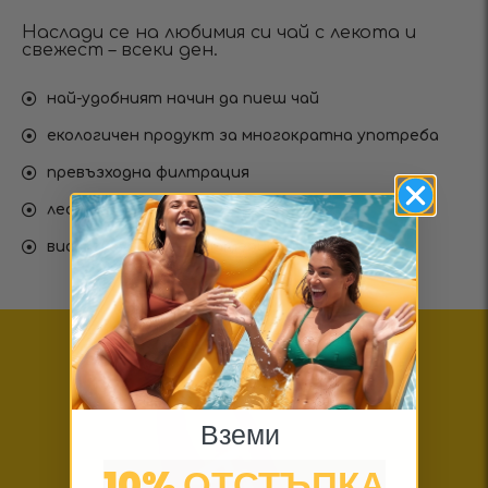
Наслади се на любимия си чай с лекота и
свежест – всеки ден.
най-удобният начин да пиеш чай
екологичен продукт за многократна употреба
превъзходна филтрация
лесна за употреба
висококачествени материали
Вземи
10% ОТСТЪПКА