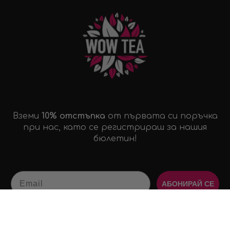
Вземи
10% отстъпка
от първата си поръчка
при нас, като се регистрираш за нашия
бюлетин!
Email
АБОНИРАЙ СЕ