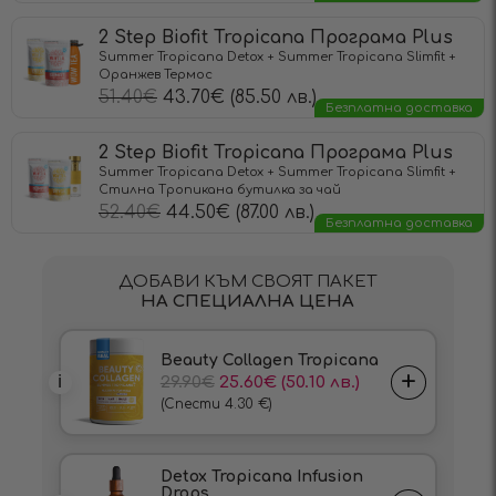
2 Step Biofit Tropicana Програма Plus
Summer Tropicana Detox + Summer Tropicana Slimfit +
Оранжев Термос
51.40
€
43.70
€
(85.50 лв.)
Безплатна доставка
2 Step Biofit Tropicana Програма Plus
Summer Tropicana Detox + Summer Tropicana Slimfit +
Стилна Тропикана бутилка за чай
52.40
€
44.50
€
(87.00 лв.)
Безплатна доставка