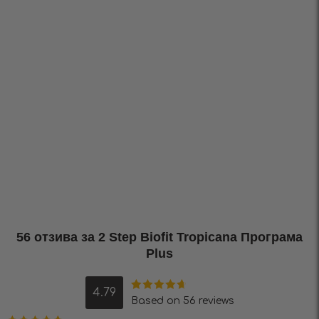
56 отзива за
2 Step Biofit Tropicana Програма
Plus
4.79
Оценено на
Based on 56 reviews
4.79
от 5