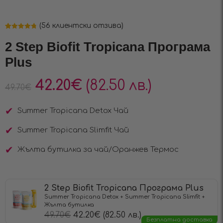
(
56
клиентски отзива)
Оценен
56
4.79
от 5,
2 Step Biofit Tropicana Програма
базирано на
потребителски
Plus
оценки
42.20
€
(82.50 лв.)
49.70
€
Summer Tropicana Detox Чай
Summer Tropicana Slimfit Чай
Жълта бутилка за чай/Оранжев Термос
2 Step Biofit Tropicana Програма Plus
Summer Tropicana Detox + Summer Tropicana Slimfit +
Жълта бутилка
49.70
€
42.20
€
(82.50 лв.)
Безплатна доставка