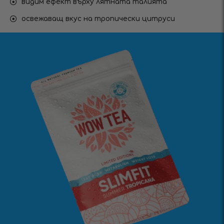
видим ефект върху лятната талията
освежаващ вкус на тропически цитруси