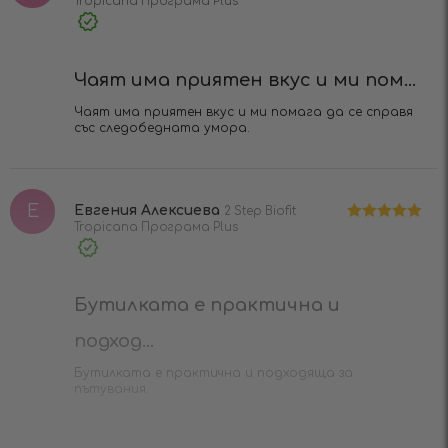
Tropicana Програма Plus
Оценено
на
4
от 5
Verified
Purchase
Чаят има приятен вкус и ми пом...
Чаят има приятен вкус и ми помага да се справя
със следобедната умора.​
Е
Евгения Алексиева
2 Step Biofit
Tropicana Програма Plus
Оценено на
5
от 5
Verified
Purchase
Бутилката е практична и
подход...
Бутилката е практична и подходяща за
пътувания.​