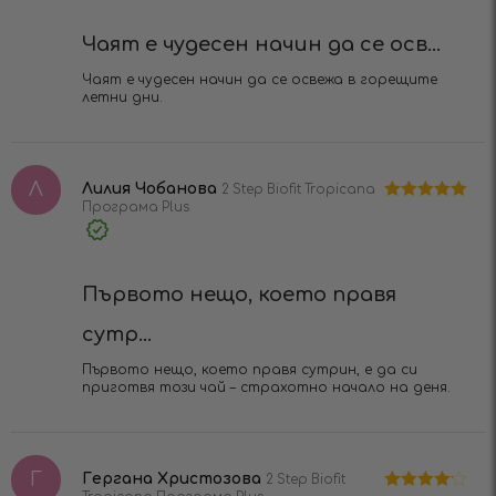
Чаят е чудесен начин да се осв...
Чаят е чудесен начин да се освежа в горещите
летни дни.​
Л
Лилия Чобанова
2 Step Biofit Tropicana
Програма Plus
Оценено на
5
от 5
Verified
Purchase
Първото нещо, което правя
сутр...
Първото нещо, което правя сутрин, е да си
приготвя този чай – страхотно начало на деня.​
Г
Гергана Христозова
2 Step Biofit