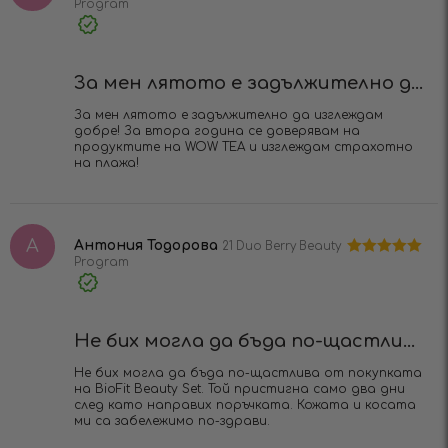
Program
Оценено на
5
от 5
Verified
Purchase
За мен лятото е задължително д...
За мен лятото е задължително да изглеждам
добре! За втора година се доверявам на
продуктите на WOW TEA и изглеждам страхотно
на плажа!
А
Антония Тодорова
21 Duo Berry Beauty
Program
Оценено на
5
от 5
Verified
Purchase
Не бих могла да бъда по-щастли...
Не бих могла да бъда по-щастлива от покупката
на BioFit Beauty Set. Той пристигна само два дни
след като направих поръчката. Кожата и косата
ми са забележимо по-здрави.