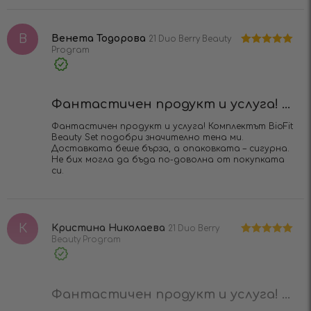
В
Венета Тодорова
21 Duo Berry Beauty
Program
Оценено на
5
от 5
Verified
Purchase
Фантастичен продукт и услуга! ...
Фантастичен продукт и услуга! Комплектът BioFit
Beauty Set подобри значително тена ми.
Доставката беше бърза, а опаковката – сигурна.
Не бих могла да бъда по-доволна от покупката
си.
К
Кристина Николаева
21 Duo Berry
Beauty Program
Оценено на
5
от 5
Verified
Purchase
Фантастичен продукт и услуга! ...