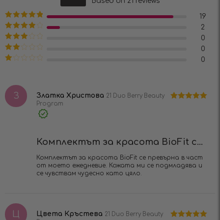
Based on 21 reviews
4.90
от 5
19
Оценено на
2
5
от 5
Оценено
0
на
4
от 5
Оценено
0
на
3
от
Оценено
0
5
на
2
Оценено
от 5
на
1
от
З
5
Златка Христова
21 Duo Berry Beauty
Program
Оценено на
5
от 5
Verified
Purchase
Комплектът за красота BioFit с...
Комплектът за красота BioFit се превърна в част
от моето ежедневие. Кожата ми се подмладява и
се чувствам чудесно като цяло.
Ц
Цвета Кръстева
21 Duo Berry Beauty