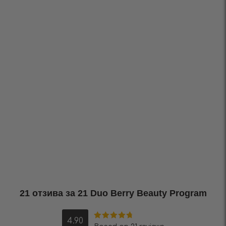
21 отзива за
21 Duo Berry Beauty Program
4.90
Оценено на