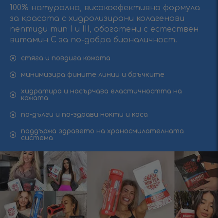
100% натурална, високоефективна формула
за красота с хидролизирани колагенови
пептиди тип I и III, обогатени с естествен
витамин C за по-добра бионаличност.
стяга и повдига кожата
минимизира фините линии и бръчките
хидратира и насърчава еластичността на
кожата
по-дълги и по-здрави нокти и коса
поддържа здравето на храносмилателната
система