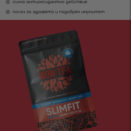
силно антиоксидантно действие
ползи за здравето и подобрен имунитет