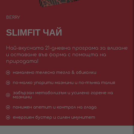
BERRY
SLIMFIT ЧАЙ
Най-вкусната 21-дневна програма за влизане
и оставане във форма с помощта на
природата!
намалено телесно тегло & обиколки
по-малко упорити мазнини и по-тънка талия
забързан метаболизъм и усилено горене на
мазнини
понижен апетит и контрол на глада
енергиен бустер и силен имунитет