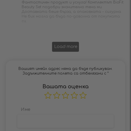
Фантастичен продукт и услуга! Комплектът BioFit
Beauty Set подобри значително тена ми.
Доставката беше бърза, а опаковката – сигурна.
Не бих могла да бъда по-доволна от покупката
си.
Load more
Вашият имейл адрес няма да бъде публикуван.
Задължителните полета са отбелязани с
*
Вашата оценка
Име