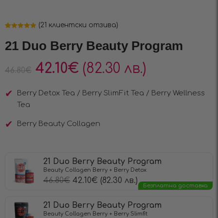
(
21
клиентски отзива)
Оценен
21
4.90
от 5,
21 Duo Berry Beauty Program
базирано на
потребителски
оценки
42.10
€
(82.30 лв.)
46.80
€
Berry Detox Tea / Berry SlimFit Tea / Berry Wellness
Tea
Berry Beauty Collagen
21 Duo Berry Beauty Program
Beauty Collagen Berry + Berry Detox
46.80
€
42.10
€
(82.30 лв.)
Безплатна доставка
21 Duo Berry Beauty Program
Beauty Collagen Berry + Berry Slimfit