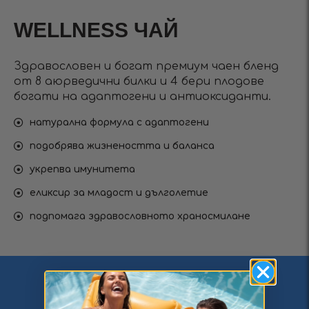
WELLNESS ЧАЙ
Здравословен и богат премиум чаен бленд
от 8 аюрведични билки и 4 бери плодове
богати на адаптогени и антиоксиданти.
натурална формула с адаптогени
подобрява жизнеността и баланса
укрепва имунитета
еликсир за младост и дълголетие
подпомага здравословното храносмилане