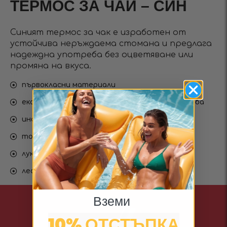
ТЕРМОС ЗА ЧАЙ – СИН
Синият термос за чак е изработен от
устойчива неръждаема стомана и предлага
надеждна употреба без оцветяване или
промяна на вкуса.
първокласни материали
екологичен продукт за многократна употреба
инфузер за отлична филтрация
топъл за 12ч. и студен за 24ч.
луксозен дизайн
лесен за употреба
Вземи
10% ОТСТЪПКА