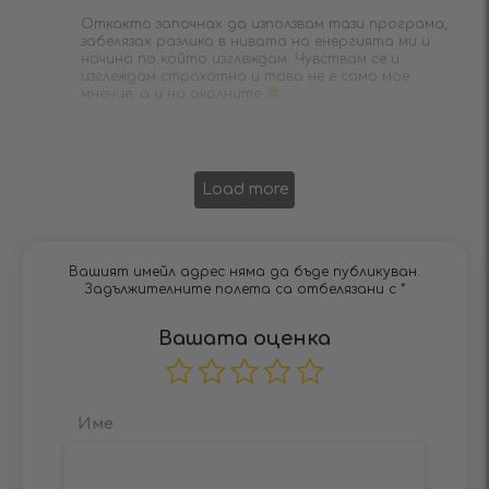
Откакто започнах да използвам тази програма,
забелязах разлика в нивата на енергията ми и
начина по който изглеждам. Чувствам се и
изглеждам страхотно и това не е само мое
мнение, а и на околните
Load more
Вашият имейл адрес няма да бъде публикуван.
Задължителните полета са отбелязани с
*
Вашата оценка
Име