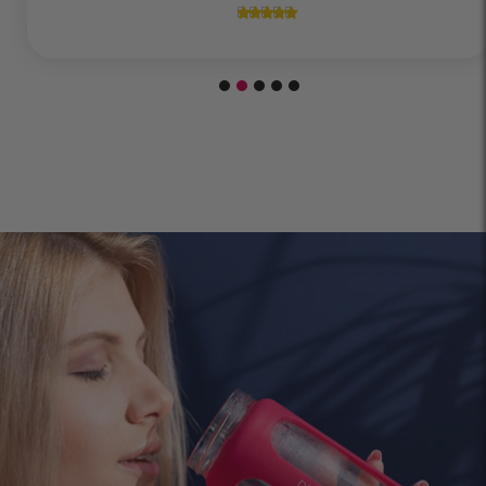




