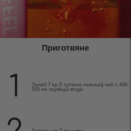
Приготвяне
1
Залей 7 гр (1 супена лъжица) чай с 400-
500 мл гореща вода
2
Запари за 7 минути