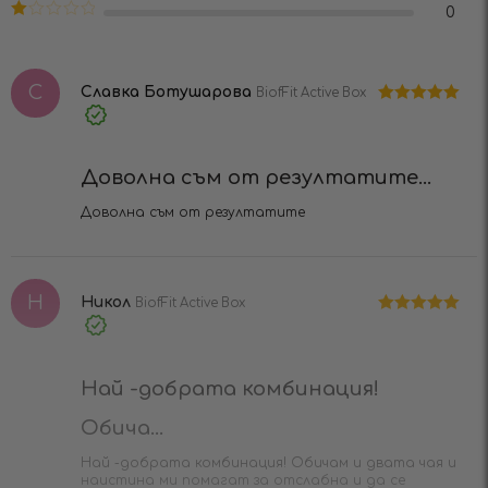
Оценено
0
5
на
2
Оценено
от 5
на
1
от
С
5
Славка Ботушарова
BiofFit Active Box
Оценено на
Verified
5
от 5
Purchase
Доволна съм от резултатите...
Доволна съм от резултатите
Н
Никол
BiofFit Active Box
Оценено на
Verified
5
от 5
Purchase
Най -добрата комбинация!
Обича...
Най -добрата комбинация! Обичам и двата чая и
наистина ми помагат за отслабна и да се