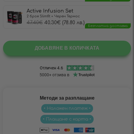
Active Infusion Set
2 броя Slimfit + Черен Термос
47.40
€
40.30
€
(78.80 лв.)
Безплатна доставка
ДОБАВЯНЕ В КОЛИЧКАТА
Методи за разплащане
• Наложен платеж •
• Плащане с карта •