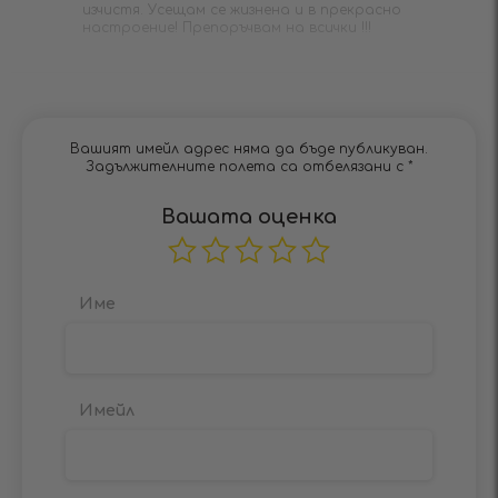
изчистя. Усещам се жизнена и в прекрасно
настроение! Препоръчвам на всички !!!
Вашият имейл адрес няма да бъде публикуван.
Задължителните полета са отбелязани с
*
Вашата оценка
Име
Имейл