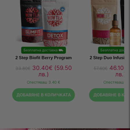
Безплатна доставка
⛟
Безплатна доста
2 Step Biofit Berry Program
2 Step Duo Infusio
30.40
€
(59.50
46.10
€
33.80
€
57.60
€
лв.)
лв.)
Спестяваш
3.40 €
Спестяваш
11
ДОБАВЯНЕ В КОЛИЧКАТА
ДОБАВЯНЕ В КО