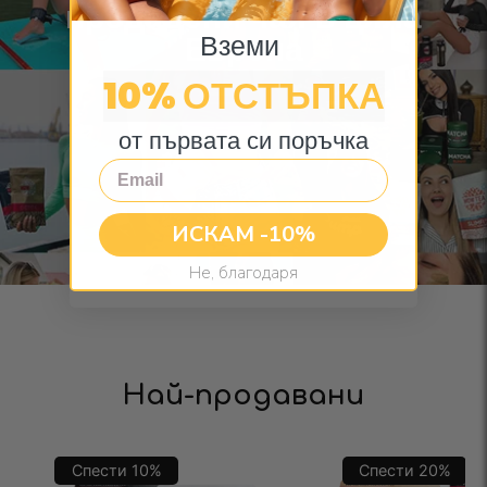
продадени чая в цяла
Вземи
Европа
10% ОТСТЪПКА
от първата си поръчка
Email
ИСКАМ -10%
Не, благодаря
Най-продавани
Спести
10
%
Спести
20
%