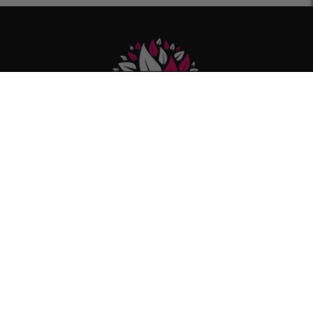
Вземи
10% отстъпка
от първата си поръчка
при нас, като се регистрираш за нашия
бюлетин!
Email
АБОНИРАЙ СЕ