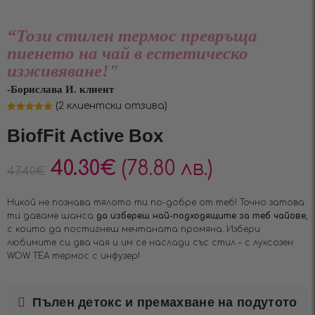
“Този стилен термос превръща
пиенето на чай в естетическо
изживяване!"
-Борислава И. клиент
(
2
клиентски отзива)
Оценен
2
5.00
от 5,
BiofFit Active Box
базирано на
потребителски
оценки
40.30
€
(78.80 лв.)
47.40
€
Никой не познава тялото ти по-добре от теб! Точно затова
ти даваме шанса
да избереш най-подходящите за теб чайове
,
с които да постигнеш мечтаната промяна. Избери
любимите си два чая и им се наслади със стил – с луксозен
WOW TEA термос с инфузер!
Пълен детокс и премахване на подутото