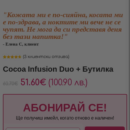
"Кожата ми е по-сияйна, косата ми
е по-здрава, а ноктите ми вече не се
чупят. Не мога да си представя деня
без тази напитка!"
- Елена С, клиент
(
3
клиентски отзива)
Оценен
3
4.67
от 5,
Cocoa Infusion Duo + Бутилка
базирано на
потребителски
оценки
51.60
€
(100.90 лв.)
60.70
€
АБОНИРАЙ СЕ!
Ще получиш имейл, когато отново е наличен!