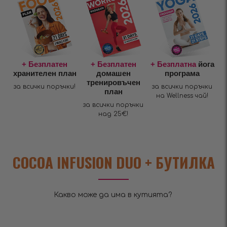
+ Безплатен
+ Безплатен
+ Безплатна
йога
хранителен план
домашен
програма
тренировъчен
за всички поръчки!
за всички поръчки
план
на Wellness чай!
за всички поръчки
над 25€!
COCOA INFUSION DUO + БУТИЛКА
Какво може да има в кутията?