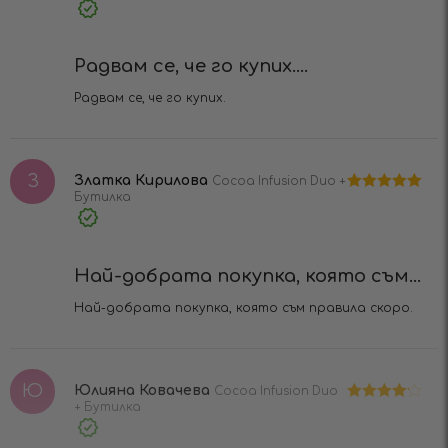
5
от 5
Verified
Purchase
Радвам се, че го купих....
Радвам се, че го купих.
З
Златка Кирилова
Cocoa Infusion Duo +
Бутилка
Оценено на
5
от 5
Verified
Purchase
Най-добрата покупка, която съм...
Най-добрата покупка, която съм правила скоро.
Ю
Юлияна Ковачева
Cocoa Infusion Duo
+ Бутилка
Оценено
на
4
от 5
Verified
Purchase