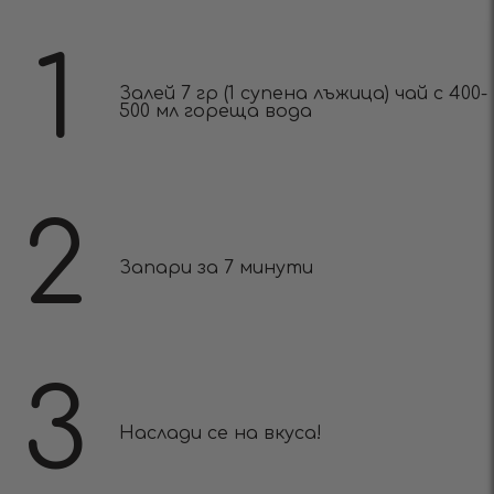
1
Залей 7 гр (1 супена лъжица) чай с 400-
500 мл гореща вода
2
Запари за 7 минути
3
Наслади се на вкуса!