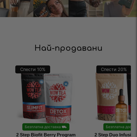
Най-продавани
Спести
10
%
Спести
20
%
Безплатна доставка
⛟
Безплатна доста
2 Step Biofit Berry Program
2 Step Duo Infusio