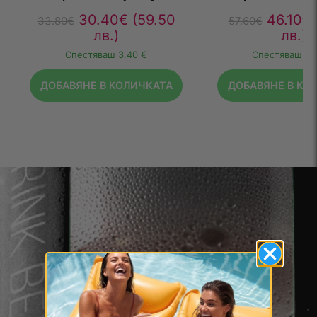
30.40
€
(59.50
46.10
€
33.80
€
57.60
€
лв.)
лв.)
Спестяваш
3.40 €
Спестяваш
11
ДОБАВЯНЕ В КОЛИЧКАТА
ДОБАВЯНЕ В КО