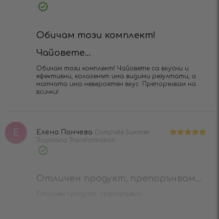
5
от 5
Verified
Purchase
Обичам този комплект!
Чайовете...
Обичам този комплект! Чайовете са вкусни и
ефективни, колагенът има видими резултати, а
матчата има невероятен вкус. Препоръчвам на
всички!
Е
Елена Панчева
Complete Summer
Tropicana Transformation
Оценено на
5
от 5
Verified
Purchase
Отличен продукт, препоръчвам...
Отличен продукт, препоръчвам