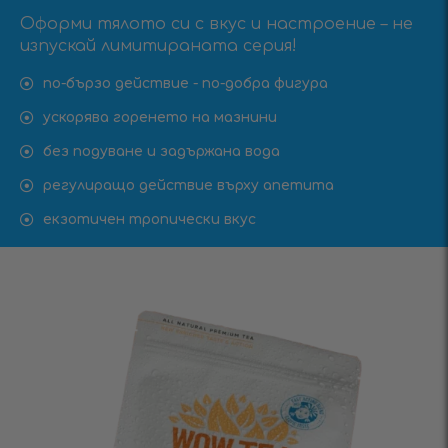
Оформи тялото си с вкус и настроение – не
изпускай лимитираната серия!
по-бързо действие - по-добра фигура
ускорява горенето на мазнини
без подуване и задържана вода
регулиращо действие върху апетита
екзотичен тропически вкус