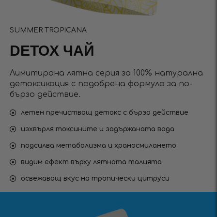
SUMMER TROPICANA
DETOX ЧАЙ
Лимитирана лятна серия за 100% натурална
детоксикация с подобрена формула за по-
бързо действие.
летен пречистващ детокс с бързо действие
изхвърля токсините и задържаната вода
подсилва метаболизма и храносмилането
видим ефект върху лятната талията
освежаващ вкус на тропически цитруси