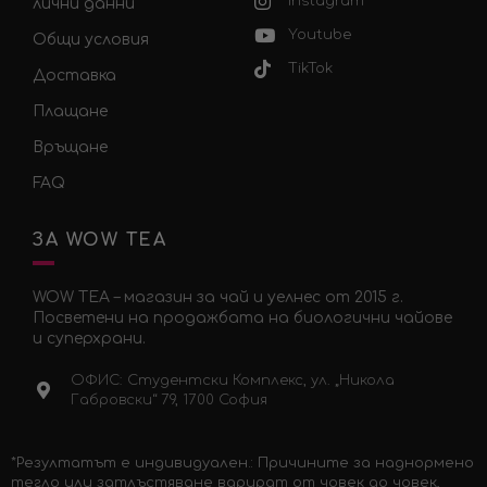
Instagram
лични данни
Youtube
Общи условия
TikTok
Доставка
Плащане
Връщане
FAQ
ЗА WOW TEA
WOW TEA – магазин за чай и уелнес от 2015 г.
Посветени на продажбата на биологични чайове
и суперхрани.
ОФИС: Студентски Комплекс, ул. „Никола
Габровски“ 79, 1700 София
*Резултатът е индивидуален.: Причините за наднормено
тегло или затлъстяване варират от човек до човек,