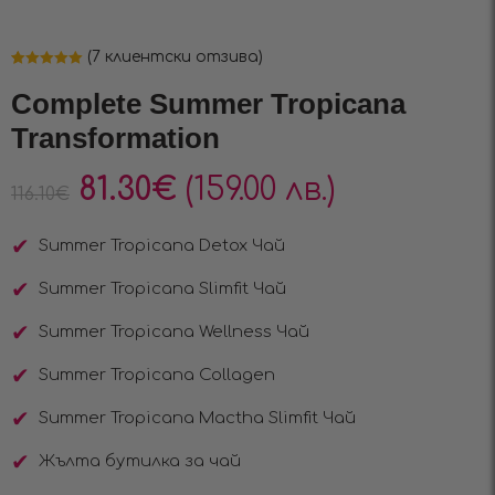
(
7
клиентски отзива)
Оценен
7
5.00
от 5,
Complete Summer Tropicana
базирано на
потребителски
Transformation
оценки
81.30
€
(159.00 лв.)
116.10
€
Summer Tropicana Detox Чай
Summer Tropicana Slimfit Чай
Summer Tropicana Wellness Чай
Summer Tropicana Collagen
Summer Tropicana Mactha Slimfit Чай
Жълта бутилка за чай