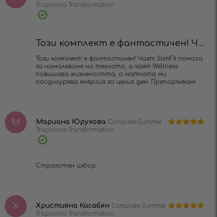
Tropicana Transformation
Оценено на
5
от 5
Verified
Purchase
Този комплект е фантастичен! Ч...
Този комплект е фантастичен! Чаят SlimFit помага
за намаляване на теглото, а чаят Wellness
повишава жизнеността, а матчата ми
посдигурява енергия за целия ден. Препоръчвам!
М
Мариана Юрукова
Complete Summer
Tropicana Transformation
Оценено на
5
от 5
Verified
Purchase
Страхотен избор
Х
Християна Касабян
Complete Summer
Tropicana Transformation
Оценено на