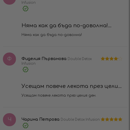
Infusion
Оценено на
5
от 5
Verified
Purchase
Няма как да бъда по-доволна!...
Няма как да бъда по-доволна!
Ф
Фиделия Първанова
Double Detox
Infusion
Оценено
на
4
от 5
Verified
Purchase
Усещам повече лекота през цели...
Усещам повече лекота през целия ден.
Ч
Чарина Петрова
Double Detox Infusion
Оценено на
Verified
5
от 5