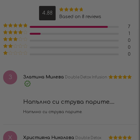
4.88
Оценено на
Based on 8 reviews
4.88
от 5
7
Оценено на
1
5
от 5
Оценено
0
на
4
от 5
Оценено
0
на
3
от
Оценено
0
5
на
2
Оценено
от 5
на
1
от
З
5
Златина Милева
Double Detox Infusion
Оценено на
Verified
5
от 5
Purchase
Напълно си струва парите....
Напълно си струва парите.
Х
Християна Николова
Double Detox