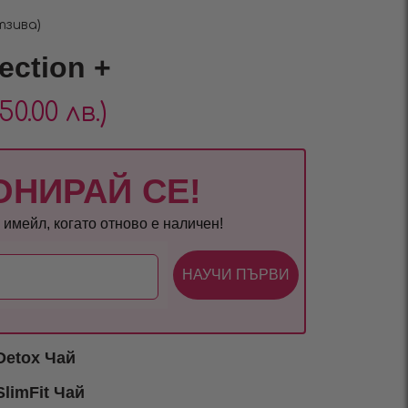
тзива)
ection +
150.00 лв.)
ОНИРАЙ СЕ!
имейл, когато отново е наличен!
НАУЧИ ПЪРВИ
Detox Чай
limFit Чай