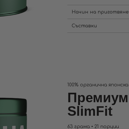
Начин на приготвяне
Съставки
100% органична японск
Премиум
SlimFit
63 грама • 21 порции