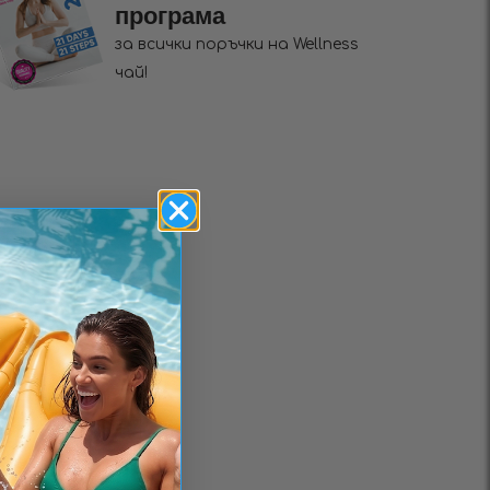
програма
за всички поръчки на Wellness
чай!