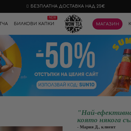
БЕЗПЛАТНА ДОСТАВКА НАД 25€
NEW
ТЧА
БИЛКОВИ КАПКИ
МАГАЗИН
"Най-ефективна
която някога съ
- Мария Д., клиент