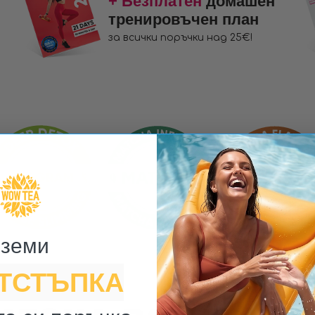
+ Безплатен
домашен
тренировъчен план
за всички поръчки над 25€!
земи ​
ОТСТЪПКА