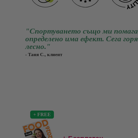
"Спортуването също ми помага
определено има ефект. Сега гор
лесно."
- Таня С., клиент