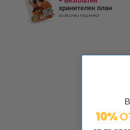
+ Безплатен
хранителен план
за всички поръчки!
В
10% 