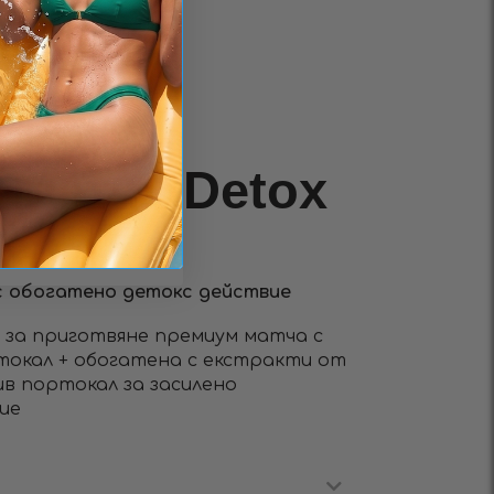
CK
а матча
 Матча Detox
 с обогатено детокс действие
а за приготвяне премиум матча с
токал + обогатена с екстракти от
ив портокал за засилено
ие