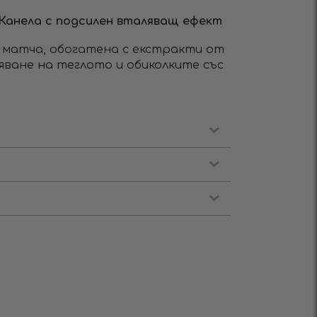
 Канела с подсилен вталяващ ефект
а матча, обогатена с екстракти от
ляване на теглото и обиколките със