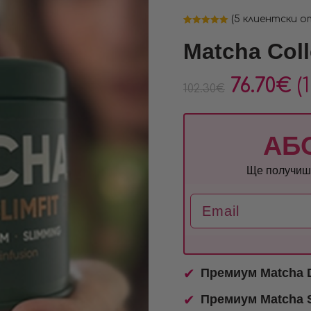
(
5
клиентски о
Оценен
5
5.00
от 5,
Matcha Coll
базирано на
потребителски
оценки
76.70
€
(
102.30
€
АБ
Ще получиш 
Email
Премиум Matcha 
Премиум Matcha S