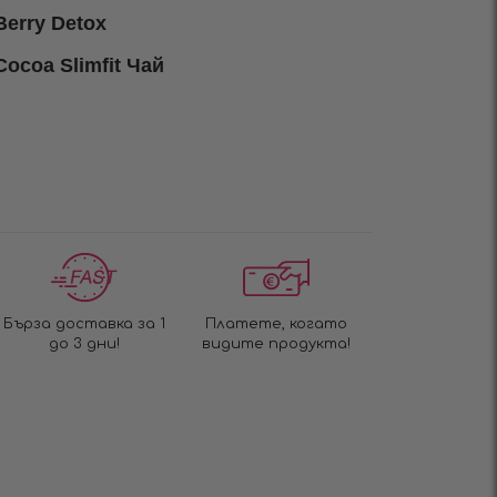
erry Detox
ocoa Slimfit Чай
Бърза доставка за 1
Платете, когато
до 3 дни!
видите продукта!