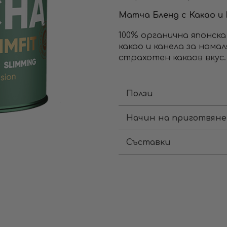
Матча Бленд с Какао и
100% органична японск
какао и канела за нама
страхотен какаов вкус.
Ползи
Начин на приготвяне
Съставки