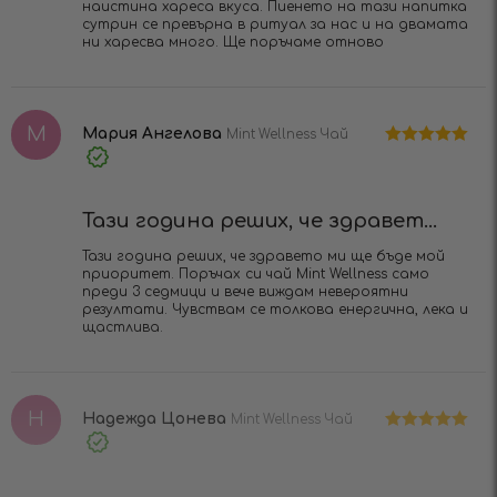
наистина хареса вкуса. Пиенето на тази напитка
сутрин се превърна в ритуал за нас и на двамата
ни харесва много. Ще поръчаме отново
М
Мария Ангелова
Mint Wellness Чай
Оценено на
Verified
5
от 5
Purchase
Тази година реших, че здравет...
Тази година реших, че здравето ми ще бъде мой
приоритет. Поръчах си чай Mint Wellness само
преди 3 седмици и вече виждам невероятни
резултати. Чувствам се толкова енергична, лека и
щастлива.
Н
Надежда Цонева
Mint Wellness Чай
Оценено на
Verified
5
от 5
Purchase