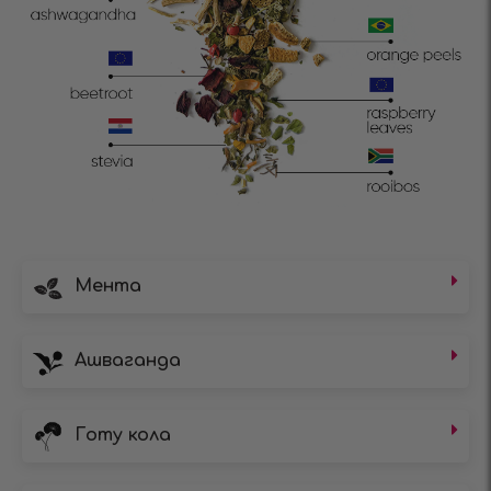
Мента
Ашваганда
Готу кола