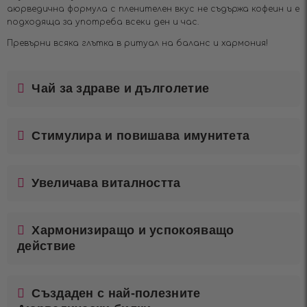
аюрведична формула с пленителен вкус не съдържа кофеин и е
подходяща за употреба всеки ден и час.
Превърни всяка глътка в ритуал на баланс и хармония!
Чай за здраве и дълголетие
Стимулира и повишава имунитета
Увеличава виталността
Хармонизиращо и успокояващо
действие
Създаден с най-полезните