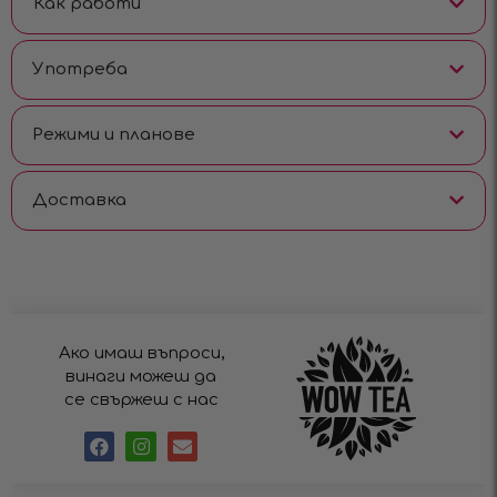
Как работи
Употреба
Режими и планове
Доставка
Ако имаш въпроси,
винаги можеш да
се свържеш с нас