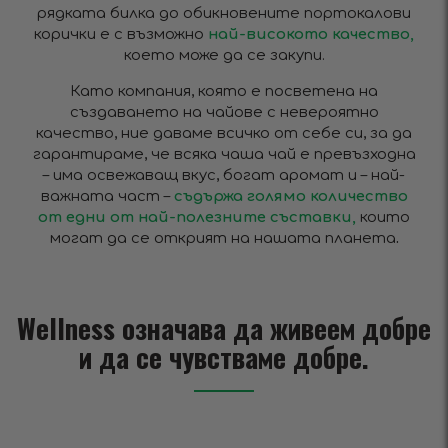
рядката билка до обикновените портокалови
корички е с възможно
най-високото качество,
което може да се закупи.
Като компания, която е посветена на
създаването на чайове с невероятно
качество, ние даваме всичко от себе си, за да
гарантираме, че всяка чаша чай е превъзходна
– има освежаващ вкус, богат аромат и – най-
важната част –
съдържа голямо количество
от едни от най-полезните съставки,
които
могат да се открият на нашата планета
.
Wellness означава да живеем добре
и да се чувстваме добре.