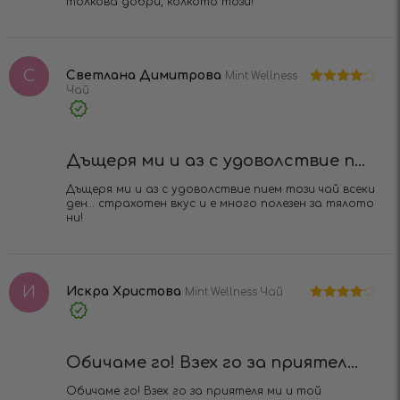
толкова добри, колкото този!
С
Светлана Димитрова
Mint Wellness
Чай
Оценено
на
4
от 5
Verified
Purchase
Дъщеря ми и аз с удоволствие п...
Дъщеря ми и аз с удоволствие пием този чай всеки
ден… страхотен вкус и е много полезен за тялото
ни!
И
Искра Христова
Mint Wellness Чай
Оценено
Verified
на
4
от 5
Purchase
Обичаме го! Взех го за приятел...
Обичаме го! Взех го за приятеля ми и той