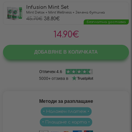
Infusion Mint Set
Mint Detox + Mint Wellness + Зелена бутилка
45.70
€
38.80
€
Безплатна доставка
14.90
€
ДОБАВЯНЕ В КОЛИЧКАТА
Методи за разплащане
• Наложен платеж •
• Плащане с карта •