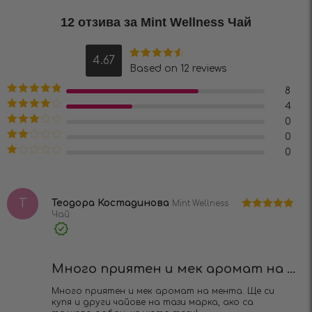
12 отзива за
Mint Wellness Чай
4.67
Оценено на
Based on 12 reviews
4.67
от 5
8
Оценено на
4
5
от 5
Оценено
0
на
4
от 5
Оценено
0
на
3
от
Оценено
0
5
на
2
Оценено
от 5
на
1
от
Т
5
Теодора Костадинова
Mint Wellness
Чай
Оценено на
5
от 5
Verified
Purchase
Много приятен и мек аромат на ...
Много приятен и мек аромат на мента. Ще си
купя и други чайове на тази марка, ако са