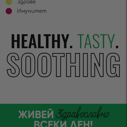
Здраве
Имунитет