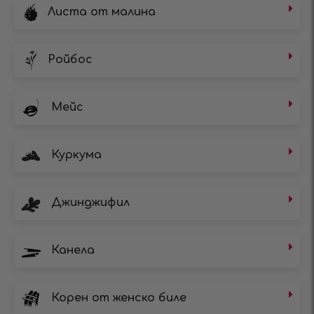
Листа от малина
Ройбос
Мейс
Куркума
Джинджифил
Канела
Корен от женско биле