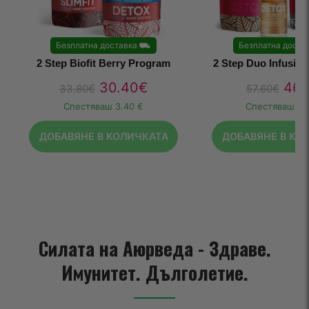
Безплатна доставка
⛟
Безплатна доста
2 Step Biofit Berry Program
2 Step Duo Infusio
30.40
€
46.
33.80
€
57.60
€
Спестяваш
3.40 €
Спестяваш
11
ДОБАВЯНЕ В КОЛИЧКАТА
ДОБАВЯНЕ В КО
Силата на Аюрведа - Здраве.
Имунитет. Дълголетие.