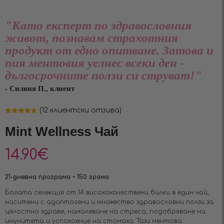
"Като експерт по здравословния
живот, познавам страхотния
продукт от едно опитване. Затова и
пия ментовия уелнес всеки ден -
дългосрочните ползи си струват!"
- Силвия П., клиент
(
12
клиентски отзива)
Оценен
12
4.67
от 5,
Mint Wellness Чай
базирано на
потребителски
оценки
14.90
€
21-дневна програма • 150 грама
Богата селекция от 14 висококачествени билки в един чай,
наситени с адаптогени и множество здравословни ползи за
цялостно здраве, намаляване на стреса, подобряване на
имунитета и успокоение на стомаха. Тази ментова