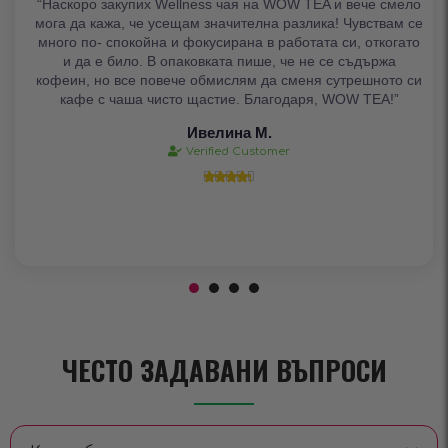
“Наскоро закупих Wellness чая на WOW TEA и вече смело
мога да кажа, че усещам значителна разлика! Чувствам се
много по- спокойна и фокусирана в работата си, откогато
и да е било. В опаковката пише, че не се съдържа
кофеин, но все повече обмислям да сменя сутрешното си
кафе с чаша чисто щастие. Благодаря, WOW TEA!”
Ивелина М.
Verified Customer





ЧЕСТО ЗАДАВАНИ ВЪПРОСИ