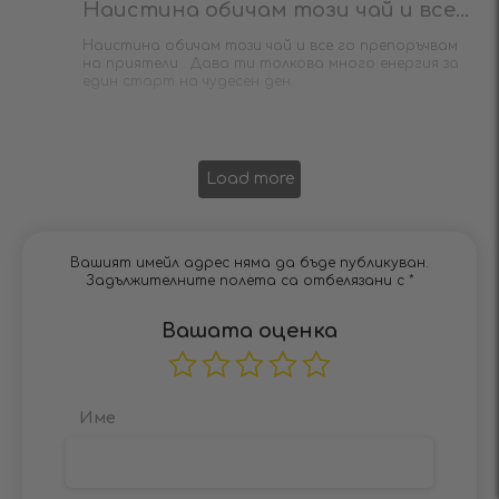
Наистина обичам този чай и все...
Наистина обичам този чай и все го препоръчвам
на приятели . Дава ти толкова много енергия за
един старт на чудесен ден.
Load more
Вашият имейл адрес няма да бъде публикуван.
Задължителните полета са отбелязани с
*
Вашата оценка
Име