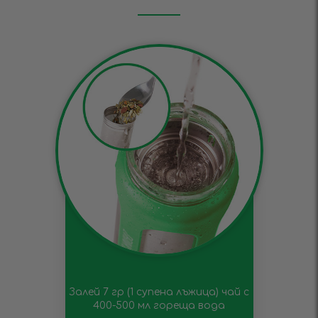
Залей 7 гр (1 супена лъжица) чай с
400-500 мл гореща вода