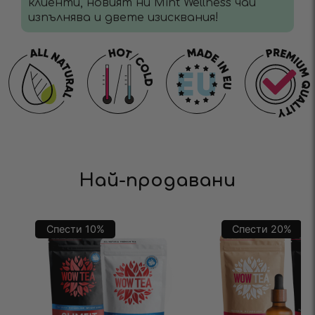
клиенти, новият ни Mint Wellness чай
изпълнява и двете изисквания!
Най-продавани
Спести
10
%
Спести
20
%