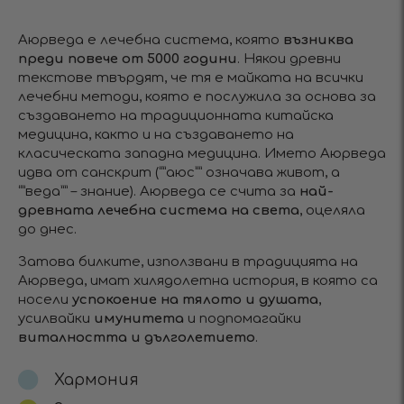
Аюрведа е лечебна система, която
възниква
преди повече от 5000 години
. Някои древни
текстове твърдят, че тя е майката на всички
лечебни методи, която е послужила за основа за
създаването на традиционната китайска
медицина, както и на създаването на
класическата западна медицина. Името Аюрведа
идва от санскрит (“”аюс”” означава живот, а
“”веда”” – знание). Аюрведа се счита за
най-
древната лечебна система на света
, оцеляла
до днес.
Затова билките, използвани в традицията на
Аюрведа, имат хилядолетна история, в която са
носели
успокоение на тялото и душата
,
усилвайки
имунитета
и подпомагайки
виталността
и дълголетието
.
Хармония