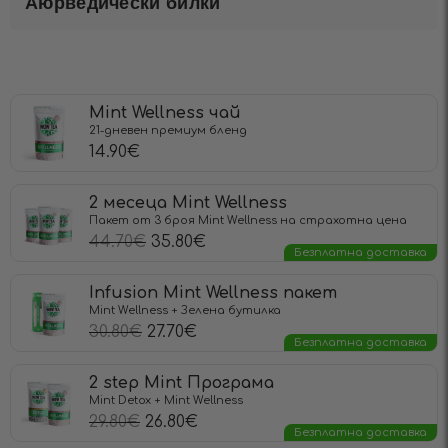
Аюрведически билки
Mint Wellness чай
21-дневен премиум бленд
14.90
€
2 месеца Mint Wellness
Пакет от 3 броя Mint Wellness на страхотна цена
44.70
€
35.80
€
Безплатна доставка
Infusion Mint Wellness пакет
Mint Wellness + Зелена бутилка
30.80
€
27.70
€
Безплатна доставка
2 step Mint Програма
Mint Detox + Mint Wellness
29.80
€
26.80
€
Безплатна доставка