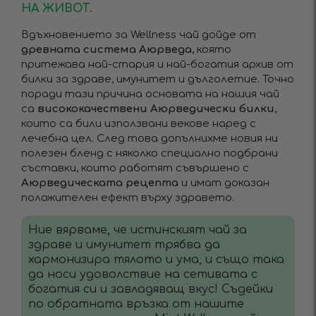
НА ЖИВОТ.
Вдъхновението за Wellness чай дойде от
древната система Аюрведа
, която
притежава най-стария и най-богатия архив от
билки за здраве, имунитет и дълголетие. Точно
поради тази причина основата на нашия чай
са
висококачествени Аюрведически билки
,
които са били използвани векове наред с
лечебна цел. След това допълнихме новия ни
полезен бленд с няколко специално подбрани
съставки, които работят съвършено с
Аюрведическата рецепта
и имат доказан
положителен ефект върху здравето.
Ние вярваме, че истинският чай за
здраве и имунитет трябва да
хармонизира тялото и ума, и също така
да носи удоволствие на сетивата с
богатия си и завладяващ вкус! Съдейки
по обратната връзка от нашите