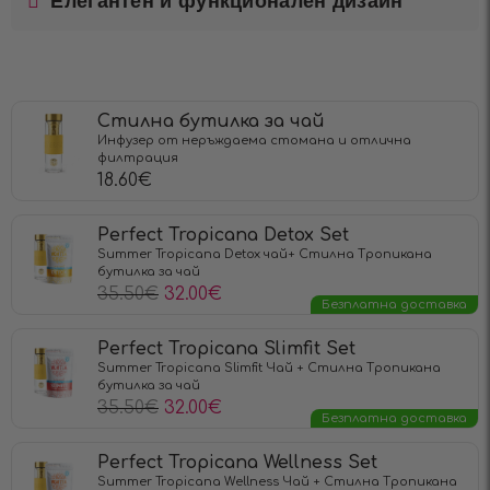
Елегантен и функционален дизайн
Стилна бутилка за чай
Инфузер от неръждаема стомана и отлична
филтрация
18.60
€
Perfect Tropicana Detox Set
Summer Tropicana Detox чай+ Стилна Тропикана
бутилка за чай
35.50
€
32.00
€
Безплатна доставка
Perfect Tropicana Slimfit Set
Summer Tropicana Slimfit Чай + Стилна Тропикана
бутилка за чай
35.50
€
32.00
€
Безплатна доставка
Perfect Tropicana Wellness Set
Summer Tropicana Wellness Чай + Стилна Тропикана