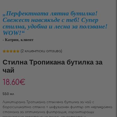
„Перфектната лятна бутилка!
Свежест навсякъде с теб! Супер
стилна, удобна и лесна за ползване!
WOW!“
- Катрин, клиент
(
2
клиентски отзива)
Оценен
2
5.00
от 5,
Стилна Тропикана бутилка за
базирано на
потребителски
чай
оценки
18.60
€
550 мл
Лимитирана Тропикана стъклена бутилка за чай с
боросиликатно стъкло + инфузионен филтър от неръждаема
стомана за оптимална филтрация, гарантиращи
максимално запазване на вкуса, качествата и