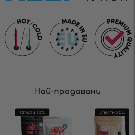
Най-продавани
Спести
10
%
Спести
20
%