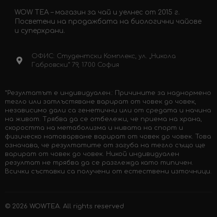
WOW TEA – магазин за чай и уелнес от 2015 г.
Посветени на продажбата на биологични чайове
и суперхрани.
ОФИС: Студентски Комплекс, ул. „Никола
Габровски“ 79, 1700 София
*Резултатът е индивидуален.: Причините за наднормено
тегло или затлъстяване варират от човек до човек,
независимо дали са генетични или от средата и начина
на живот. Трябва да се отбележи, че приема на храна,
скоростта на метаболизма и нивата на спорт и
физическо натоварване варират от човек до човек. Това
означава, че резултатите от загуба на тегло също ще
варират от човек до човек. Никой индивидуален
резултат не трябва да се разглежда като типичен.
Всички съставки са получени от естествени източници.
© 2026
WOWTEA
. All rights reserved