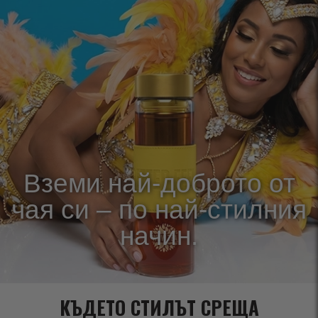
Вземи най-доброто от
чая си – по най-стилния
начин.
КЪДЕТО СТИЛЪТ СРЕЩА