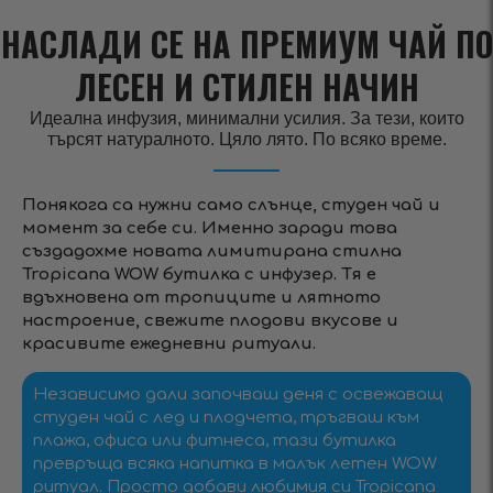
НАСЛАДИ СЕ НА ПРЕМИУМ ЧАЙ ПО
ЛЕСЕН И СТИЛЕН НАЧИН
Идеална инфузия, минимални усилия. За тези, които
търсят натуралното. Цяло лято. По всяко време.
Понякога са нужни само слънце, студен чай и
момент за себе си. Именно заради това
създадохме новата лимитирана стилна
Tropicana WOW бутилка с инфузер. Тя е
вдъхновена от тропиците и лятното
настроение, свежите плодови вкусове и
красивите ежедневни ритуали.
Независимо дали започваш деня с освежаващ
студен чай с лед и плодчета, тръгваш към
плажа, офиса или фитнеса, тази бутилка
превръща всяка напитка в малък летен WOW
ритуал. Просто добави любимия си Tropicana