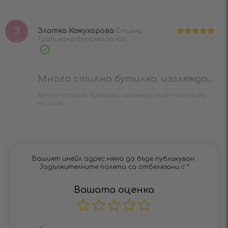
З
Златка Кожухарова
Стилна
Тропикана бутилка за чай
Оценено на
5
от 5
Verified
Purchase
Много стилна бутилка, изглежда...
Много стилна бутилка, изглежда още по-хубаво
на живо.
Вашият имейл адрес няма да бъде публикуван.
Задължителните полета са отбелязани с
*
Вашата оценка