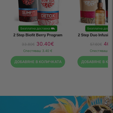
Безплатна доставка
⛟
Безплатна доста
2 Step Biofit Berry Program
2 Step Duo Infusio
30.40
€
46.
33.80
€
57.60
€
Спестяваш
3.40 €
Спестяваш
11
ДОБАВЯНЕ В КОЛИЧКАТА
ДОБАВЯНЕ В КО