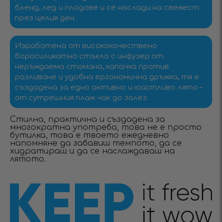
бленд, лед и плодове и се наслади на свежест
през целия ден.
Изработена от висококачествено
боросиликатно стъкло с инфузер от
неръждаема стомана, капачка против
разливане и удобна ергономична дръжка, тя е
създадена за едно активно и юастливо лято –
от сутрешния плаж чак до залез.
Стилна, практична и създадена за
многократна употреба, това не е просто
бутилка, това е твоето ежедневно
напомняне да забавиш темпото, да се
хидратираш и да се наслаждаваш на
лятото.