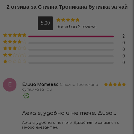
2 отзива за
Стилна Тропикана бутилка за чай
5.00
Оценено на
Based on 2 reviews
5.00
от 5
2
Оценено на
0
5
от 5
Оценено
0
на
4
от 5
Оценено
0
на
3
от
Оценено
0
5
на
2
Оценено
от 5
на
1
от
Е
5
Елица Матеева
Стилна Тропикана
бутилка за чай
Оценено на
5
от 5
Verified
Purchase
Лека е, удобна и не тече. Диза...
Лека е, удобна и не тече. Дизайнът е изчистен и
много елегантен.