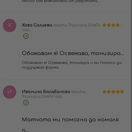
Много съм впечатлена от резултата.
Х
Хава Салиева
Matcha Tropicana SlimFit
Чай
Оценено
на
4
от 5
Verified
Purchase
Обожавам я! Освежава, тонизира...
Обожавам я! Освежава, тонизира и ми помага да
поддържам форма.
И
Иванина Балабанова
Matcha
Tropicana SlimFit Чай
Оценено на
5
от 5
Verified
Purchase
Матчата ми помогна да намаля
п...