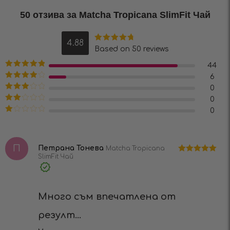
50 отзива за
Matcha Tropicana SlimFit Чай
4.88
Оценено на
Based on 50 reviews
4.88
от 5
44
Оценено на
6
5
от 5
Оценено
0
на
4
от 5
Оценено
0
на
3
от
Оценено
0
5
на
2
Оценено
от 5
на
1
от
П
5
Петрана Тонева
Matcha Tropicana
SlimFit Чай
Оценено на
5
от 5
Verified
Purchase
Много съм впечатлена от
резулт...