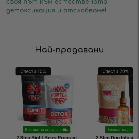
своя път към естествената
детоксикация и отслабване!
Най-продавани
Спести
10
%
Спести
20
%
Безплатна доставка
⛟
Безплатна доста
2 Step Biofit Berry Program
2 Step Duo Infusio