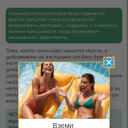
Нашата лятна матча е нещо повече от
вкусна напитка – тя е симфония от
естествени съставки, подбрани и смесени с
голяма прецизност, за да постигнат
несравними резултати.
Това, което отличава нашата матча, е
добавянето на екстракт от бяла бреза +
екстракт от еньовче, известни с
доказаното си WaterOut действие. Те
работят в чудесна синергия с естествените
свойства на матча за стимулиране на
метаболизма, предлагайки отличен избор за
тези, които търсят здравословен начин да
влязат и да останат във форма.
WOW TEA Matcha Slimfit Tropicana е
единствен по рода си бленд, който
Вземи
гарантирано ще осигури – тънка талия,