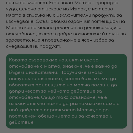
нашите клиенти. Ето защо Матча – природно
чудо, ценено от векове на Изток, е на първо
място в списъка ни с изключителни продукти за
изследване. Осъзнавайки огромния потенциал на
Матча като мощно решение за детоксикация и
отслабване, както и добре познатите й ползи за
здравето, ние я превърнахме в ясен избор за
следващия ни продукт.
Когато създавахме нашият микс за
отслабване с матча, знаехме, че е важно да
бъдем иновативни. Проучихме много
натурални съставки, които биха могли да
обогатят присъщите на матча ползи и да
допринесат за нейното действие за
отслабване. Също така осъзнахме, че е
изключително важно да разполагаме само с
най-добрата първокласна Матча, за да
постигнем обещанието си за качество и
действие.