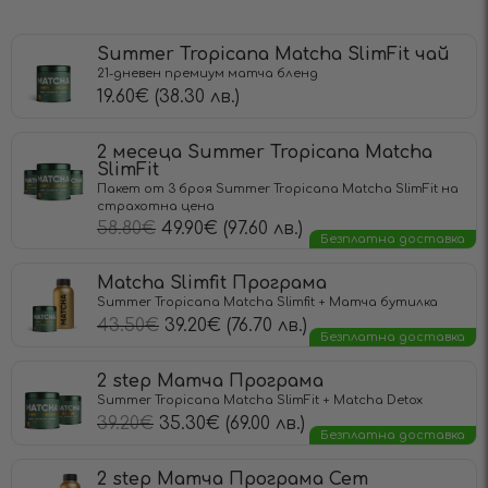
Summer Tropicana Matcha SlimFit чай
21-дневен премиум матча бленд
19.60
€
(38.30 лв.)
2 месеца Summer Tropicana Matcha
SlimFit
Пакет от 3 броя Summer Tropicana Matcha SlimFit на
страхотна цена
58.80
€
49.90
€
(97.60 лв.)
Безплатна доставка
Matcha Slimfit Програма
Summer Tropicana Matcha Slimfit + Матча бутилка
43.50
€
39.20
€
(76.70 лв.)
Безплатна доставка
2 step Матча Програма
Summer Tropicana Matcha SlimFit + Matcha Detox
39.20
€
35.30
€
(69.00 лв.)
Безплатна доставка
2 step Матча Програма Сет