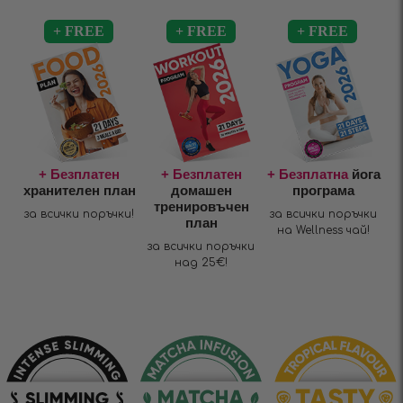
+ Безплатен
+ Безплатен
+ Безплатна
йога
хранителен план
домашен
програма
тренировъчен
за всички поръчки!
за всички поръчки
план
на Wellness чай!
за всички поръчки
над 25€!