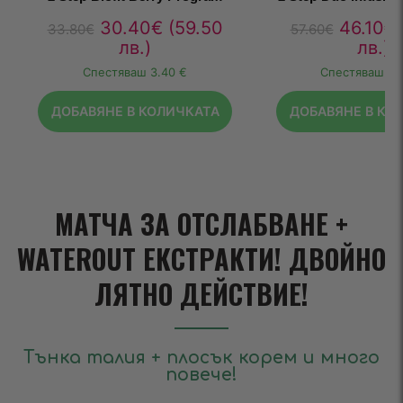
30.40
€
(59.50
46.10
€
33.80
€
57.60
€
лв.)
лв.)
Спестяваш
3.40 €
Спестяваш
11
ДОБАВЯНЕ В КОЛИЧКАТА
ДОБАВЯНЕ В КО
МАТЧА ЗА ОТСЛАБВАНЕ +
WATEROUT ЕКСТРАКТИ! ДВОЙНО
ЛЯТНО ДЕЙСТВИЕ!
Тънка талия + плосък корем и много
повече!