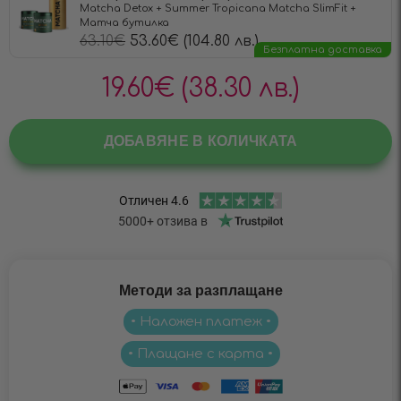
Matcha Detox + Summer Tropicana Matcha SlimFit +
Матча бутилка
63.10
€
53.60
€
(104.80 лв.)
Безплатна доставка
19.60
€
(38.30 лв.)
ДОБАВЯНЕ В КОЛИЧКАТА
Методи за разплащане
• Наложен платеж •
• Плащане с карта •