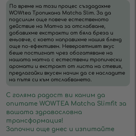
По време на този процес създадохме
WOWtea Тропикана Matcha Slim. За да
подсилим още повече естественото
действие на Матча за отслабване,
добавихме екстракти от бяла бреза и
еньовче, с което направихме нашия бленд
още по-ефективен. Невероятният вкус
беше постигнат чрез обогатяване на
нашата матча с естествени тропически
аромати и екстракт от листа на стевия,
предлагайки вкусен начин да се насладите
на пътя си към отслабването.
С голяма радост ви каним да
опитате WOWTEA Matcha Slimfit за
вашата здравословна
трансформация!
Започни още днес и изпитайте