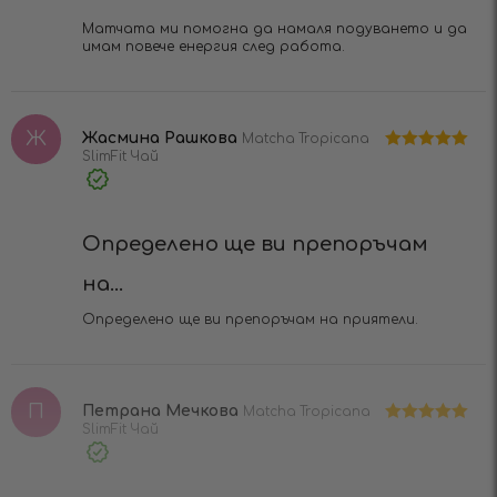
Матчата ми помогна да намаля подуването и да
имам повече енергия след работа.
Ж
Жасмина Рашкова
Matcha Tropicana
SlimFit Чай
Оценено на
5
от 5
Verified
Purchase
Определено ще ви препоръчам
на...
Определено ще ви препоръчам на приятели.
П
Петрана Мечкова
Matcha Tropicana
SlimFit Чай
Оценено на
5
от 5
Verified
Purchase