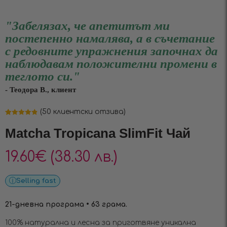
"Забелязах, че апетитът ми
постепенно намалява, а в съчетание
с редовните упражнения започнах да
наблюдавам положителни промени в
теглото си."
- Теодора В., клиент
(
50
клиентски отзива)
Оценен
50
4.88
от 5,
Matcha Tropicana SlimFit Чай
базирано на
потребителски
оценки
19.60
€
(38.30 лв.)
Selling fast
21-дневна програма • 63 грама.
100% натурална и лесна за приготвяне уникална