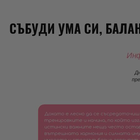
СЪБУДИ УМА СИ, БАЛА
Инф
Д
пре
Докато е лесно да се съсредоточиш 
тренировките и начина, по който из
истински важните неща често оста
вътрешната хармония и силната иму