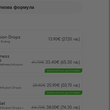
лкова формула
siоn Drops
13.90
€
(27.20 лв.)
 бленд
lness
s
41.70
€
33.40
€
(65.30 лв.)
llness Infusiоn
Безплатна доставка
28.80
€
25.90
€
(50.70 лв.)
 Infusiоn Drops
Безплатна доставка
Set
44.70
€
38.00
€
(74.30 лв.)
 Infusiоn Drops +