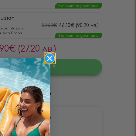
Безплатна доставка
fusion
57.60
€
46.10
€
(90.20 лв.)
etox Infusiоn
fusiоn Drops
Безплатна доставка
.90
€
(27.20 лв.)
БАВЯНЕ В КОЛИЧКАТА
етоди за разплащане
• Наложен платеж •