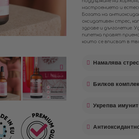
поддържане на хормона
настроението и естес
Богата на антиоксида
оксидативен стрес, к
здраве и дълголетие. 
пипетка правят приема 
които се вписват в тв
Намалява стрес
Билков комплек
Укрепва имунит
Антиоксидантн