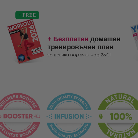
+ Безплатен
домашен
тренировъчен план
за всички поръчки над 25€!