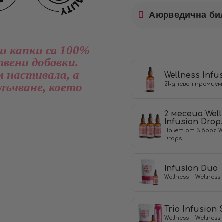
Аюрведична би
и капки са 100%
вени добавки.
м настивала, а
Wellness Infu
лъчване, което
21-дневен премиум
2 месеца Wel
Infusion Drop
Пакет от 3 броя We
Drops
Infusion Duo
Wellness + Wellness
Trio Infusion 
Wellness + Wellness