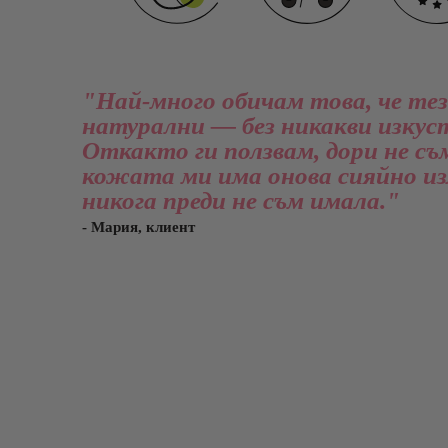
"Най-много обичам това, че тез
натурални — без никакви изкуст
Откакто ги ползвам, дори не съ
кожата ми има онова сияйно из
никога преди не съм имала."
- Мария, клиент