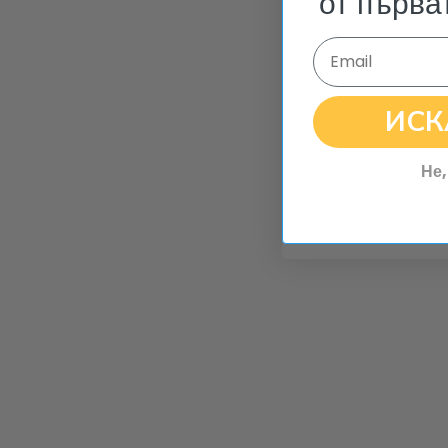
от първа
Email
ИСК
Не,