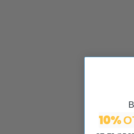
В
10% 