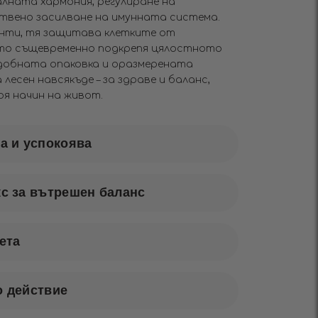
лната хармония, регулиране на
твено засилване на имунната система.
нти, тя защитава клетките от
ато същевременно подкрепя цялостното
Удобната опаковка и оразмерената
лесен навсякъде – за здраве и баланс,
оя начин на живот.
а и успокоява
с за вътрешен баланс
ета
о действие