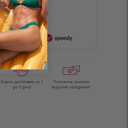
• Плащане с карта •
Доставчици
Бърза доставка за 1
Платете, когато
до 3 дни!
видите продукта!