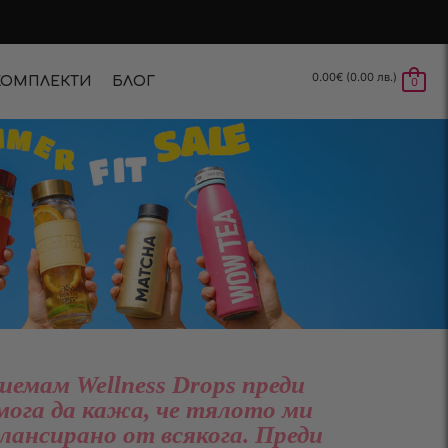
0.00
€
(0.00 лв.)
КОМПЛЕКТИ
БЛОГ
0
иемам Wellness Drops преди
мога да кажа, че тялото ми
алансирано от всякога. Преди