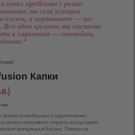
 и имах проблеми с резки
ението, но сега усещам
о-силен, а хормоните — по-
. Все едно цялата ми система
оти в хармония — спокойна,
ойчива.“
тзива)
fusiоn Капки
в.)
 мл.
ion формула комбинира 5 адаптогенни
ти, които намаляват стреса, насърчават
омагат вътрешния баланс. Помага за