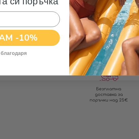
та си поръчка
АМ -10%
 благодаря
Безплатна
доставка за
поръчки над 25€