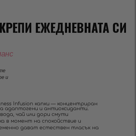
КРЕПИ ЕЖЕДНЕВНАТА СИ
ланс
те
ре и
ness Infusion капки — концентриран
 на адаптогени и антиоксиданти.
 вода, чай или дори смути
а в момент на спокойствие и
еменно дават естествен тласък на