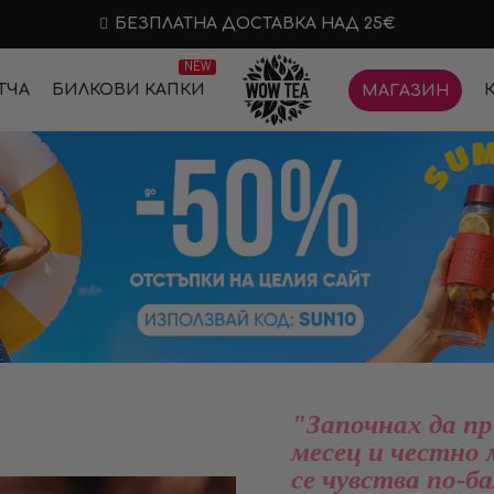
БЕЗПЛАТНА ДОСТАВКА НАД 25€
NEW
ТЧА
БИЛКОВИ КАПКИ
МАГАЗИН
"Започнах да пр
месец и честно 
се чувства по-б