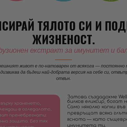
НСИРАЙ ТЯЛОТО СИ И ПОД
ЖИЗНЕНОСТ.
узионен екстракт за имунитет и ба
нешният живот е по-натоварен от всякога — постоянно 
дизвиква да бъдеш най-добрата версия на себе си, отвът
отвън.
Затова създадохме Well
билков еликсир, богат
върху храненето,
Само няколко капки във
глеждаш в огледалото,
превръщат всяка глътк
ват пренебрегнати:
яснота — като същевр
нна защита. Без тях
имунитета ти.