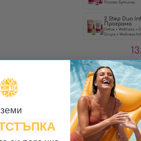
Розова бутилка
2 Step Duo In
Програма
Detox + Wellness + D
Drops + Wellness In
13
ДО
земи ​
ОТСТЪПКА
М