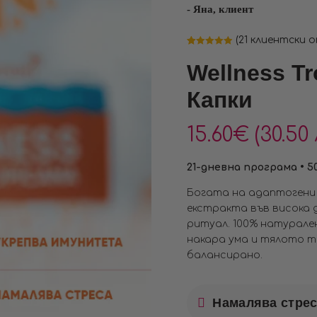
- Яна, клиент
(
21
клиентски о
Оценен
21
4.95
от 5,
Wellness Tr
базирано на
потребителски
оценки
Капки
15.60
€
(30.50 
21-дневна програма • 50
Богата на адаптогени
екстракта във висока 
ритуал. 100% натурален
накара ума и тялото т
балансирано.
Намалява стрес