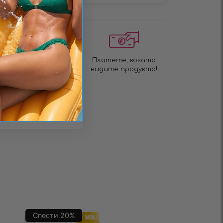
Бърза доставка за 1
Платете, когато
до 3 дни!
видите продукта!
Спести
20
%