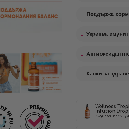
Поддържа хорм
Укрепва имунит
Антиоксидантн
Капки за здрав
Wellness Trop
Infusiоn Drop
21-дневен премиум