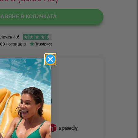
БАВЯНЕ В КОЛИЧКАТА
етоди за разплащане
• Наложен платеж •
• Плащане с карта •
Доставчици