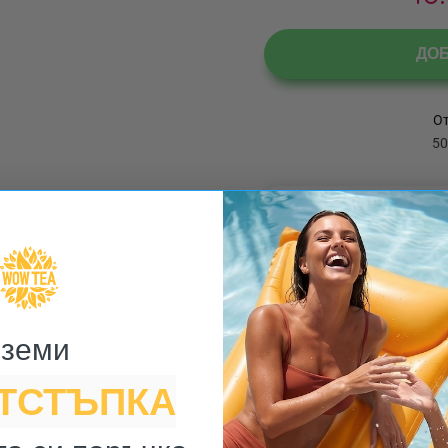
ДО
М
земи ​
ОТСТЪПКА