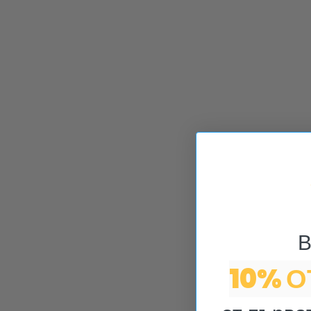
В
10% 