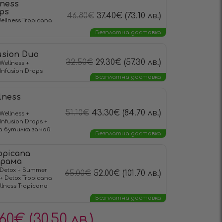
lness
ps
46.80
€
37.40
€
(73.10 лв.)
ellness Tropicana
Безплатна доставка
usion Duo
32.50
€
29.30
€
(57.30 лв.)
Wellness +
Infusiоn Drops
Безплатна доставка
lness
51.10
€
43.30
€
(84.70 лв.)
Wellness +
Infusiоn Drops +
 бутилка за чай
Безплатна доставка
opicana
грама
Detox + Summer
65.00
€
52.00
€
(101.70 лв.)
 + Detox Tropicana
llness Tropicana
Безплатна доставка
.60
€
(30.50 лв.)