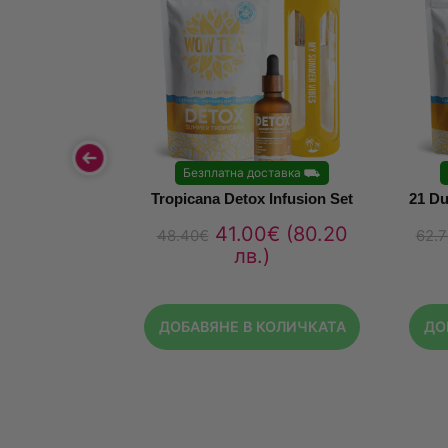
Безплатна доставка
⛟
Tropicana Detox Infusion Set
21 Du
41.00
€
(80.20
48.40
€
62.7
лв.)
ДОБАВЯНЕ В КОЛИЧКАТА
ДО