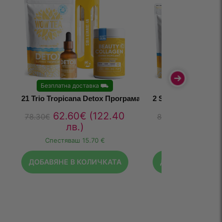
Безплатна доставка
⛟
Безплатна доста
21 Trio Tropicana Detox Програма Plus
2 Step Duo Tropica
62.60
€
(122.40
60.80
€
78.30
€
80.90
€
лв.)
лв.)
Спестяваш
15.70 €
ДОБАВЯНЕ В КОЛИЧКАТА
ДОБАВЯНЕ В КО