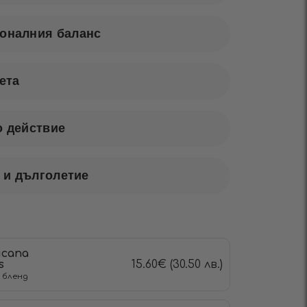
оналния баланс
ета
о действие
е и дълголетие
icana
s
15.60
€
(30.50 лв.)
 бленд