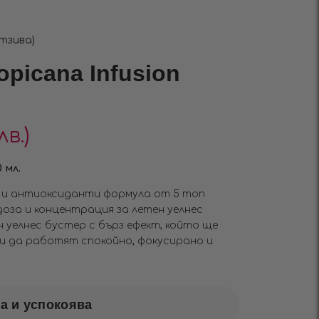
тзива)
opicana Infusiоn
лв.)
 мл.
 и антиоксиданти формула от 5 топ
доза и концентрация за летен уелнес
 уелнес бустер с бърз ефект, който ще
и да работят спокойно, фокусирано и
а и успокоява