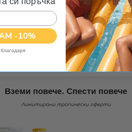
та си поръчка
АМ -10%
Безплатна
доставка за
поръчки над 25€
 благодаря
Вземи повече. Спести повече
Лимитирани тропически оферти