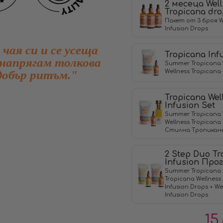
2 месеца Wel
Tropicana dro
Пакет от 3 броя W
Infusiоn Drops
 чая си и се усеща
Tropicana Inf
е напрягам толкова
Summer Tropicana 
Wellness Tropicana 
добър ритъм."
Tropicana Wel
Infusion Set
Summer Tropicana 
Wellness Tropicana 
Стилна Тропикана
2 Step Duo Tr
Infusion Про
Summer Tropicana 
Tropicana Wellness
Infusiоn Drops + We
Infusiоn Drops
15