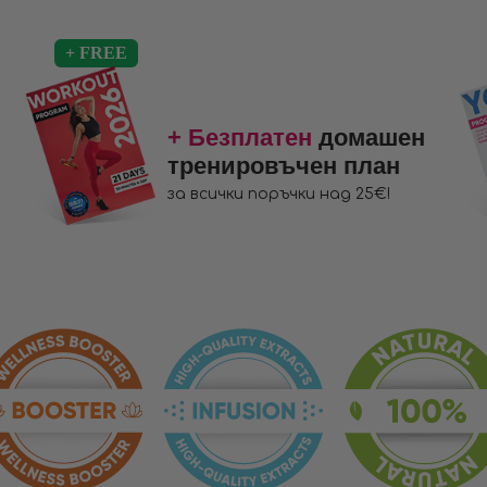
+ Безплатен
домашен
тренировъчен план
за всички поръчки над 25€!