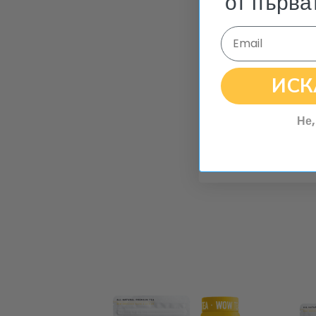
от първа
Email
ИСК
Не,