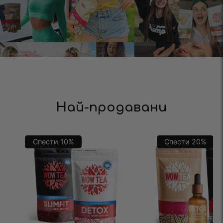
Най-продавани
Спести
10
%
Спести
20
%