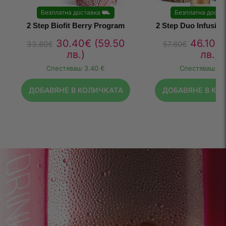
Безплатна доставка
⛟
Безплатна доста
2 Step Biofit Berry Program
2 Step Duo Infusio
30.40
€
(59.50
46.10
€
33.80
€
57.60
€
лв.)
лв.)
Спестяваш
3.40 €
Спестяваш
11
ДОБАВЯНЕ В КОЛИЧКАТА
ДОБАВЯНЕ В КО