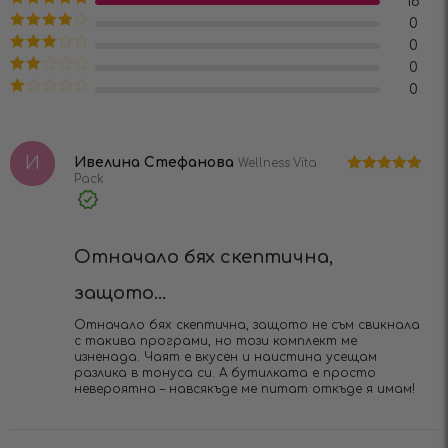
16
Оценено на
0
5
от 5
Оценено
0
на
4
от 5
Оценено
0
на
3
от
Оценено
0
5
на
2
Оценено
от 5
на
1
от
И
5
Ивелина Стефанова
Wellness Vita
Pack
Оценено на
5
от 5
Verified
Purchase
Отначало бях скептична,
защото...
Отначало бях скептична, защото не съм свикнала
с такива програми, но този комплект ме
изненада. Чаят е вкусен и наистина усещам
разлика в тонуса си. А бутилката е просто
невероятна – навсякъде ме питат откъде я имам!