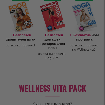
+ Безплатен
+ Безплатен
+ Безплатна
йога
хранителен план
домашен
програма
тренировъчен
за всички поръчки!
за всички поръчки
план
на Wellness чай!
за всички поръчки
над 25€!
WELLNESS VITA PACK
Какво има в кутията?