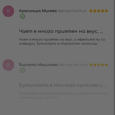
К
Красимира Милева
Wellness Vita Pack
Оценено на
Verified
5
от 5
Purchase
Чаят е много приятен на вкус, ...
Чаят е много приятен на вкус, а ефектите му са
очевидни. Бутилката е страхотен аксесоар.
В
Виолета Маринова
Wellness Vita Pack
Оценено на
Verified
5
от 5
Purchase
Бутилката е толкова красива и ...
Бутилката е толкова красива и удобна, че я нося
навсякъде със себе си!