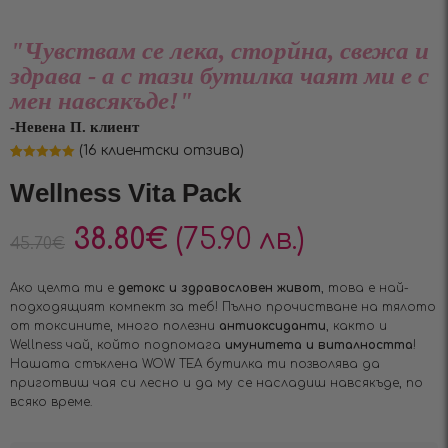
"Чувствам се лека, сторйна, свежа и
здрава - а с тази бутилка чаят ми е с
мен навсякъде!"
-Невена П. клиент
(
16
клиентски отзива)
Оценен
16
5.00
от 5,
Wellness Vita Pack
базирано на
потребителски
оценки
38.80
€
(75.90 лв.)
45.70
€
Ако целта ти е
детокс и здравословен живот
, това е най-
подходящият компект за теб! Пълно прочистване на тялото
от токсините, много полезни
антиоксиданти
, както и
Wellness чай, който подпомага
имунитета и виталността
!
Нашата стъклена WOW TEA бутилка ти позволява да
приготвиш чая си лесно и да му се насладиш навсякъде, по
всяко време.