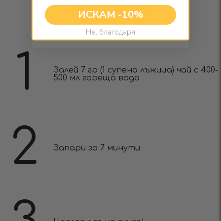
Приготвяне
ИСКАМ -10%
Не, благодаря
1
Залей 7 гр (1 супена лъжица) чай с 400-
500 мл гореща вода
2
Запари за 7 минути