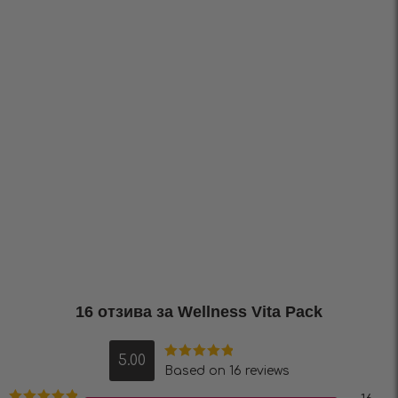
16 отзива за
Wellness Vita Pack
5.00
Оценено на
Based on 16 reviews
5.00
от 5