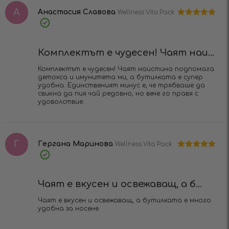
А
Анастасия Славова
Wellness Vita Pack
Оценено на
Verified
5
от 5
Purchase
Комплектът е чудесен! Чаят наи...
Комплектът е чудесен! Чаят наистина подпомага
детокса и имунитета ми, а бутилката е супер
удобна. Единственият минус е, че трябваше да
свикна да пия чай редовно, но вече го правя с
удоволствие.
Г
Гергана Маринова
Wellness Vita Pack
Оценено на
Verified
5
от 5
Purchase
Чаят е вкусен и освежаващ, а б...
Чаят е вкусен и освежаващ, а бутилката е много
удобна за носене