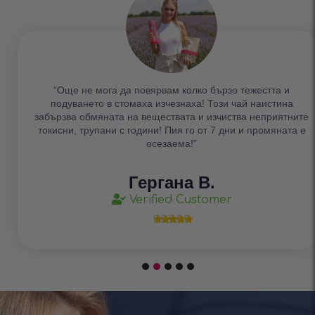
“Още не мога да повярвам колко бързо тежестта и
подуването в стомаха изчезнаха! Този чай наистина
забързва обмяната на веществата и изчиства неприятните
токисни, трупани с години! Пия го от 7 дни и промяната е
осезаема!”
Гергана В.
Verified Customer




