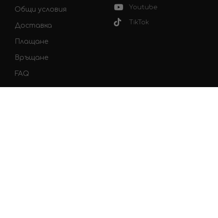
Youtube
Общи условия
TikTok
Доставка
Плащане
Връщане
FAQ
ЗА WOW TEA
WOW TEA – магазин за чай и уелнес от 2015 г.
Посветени на продажбата на биологични чайове
и суперхрани.
ОФИС: Студентски Комплекс, ул. „Никола
Габровски“ 79, 1700 София
*Резултатът е индивидуален.: Причините за наднормено
тегло или затлъстяване варират от човек до човек,