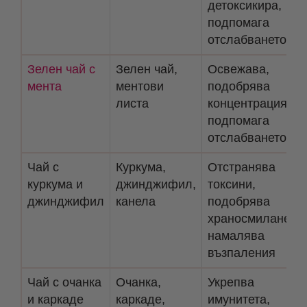
детоксикира,
подпомага
отслабването
Зелен чай с
Зелен чай,
Освежава,
мента
ментови
подобрява
листа
концентрацията,
подпомага
отслабването
Чай с
Куркума,
Отстранява
куркума и
джинджифил,
токсини,
джинджифил
канела
подобрява
храносмилането,
намалява
възпаления
Чай с очанка
Очанка,
Укрепва
и каркаде
каркаде,
имунитета,