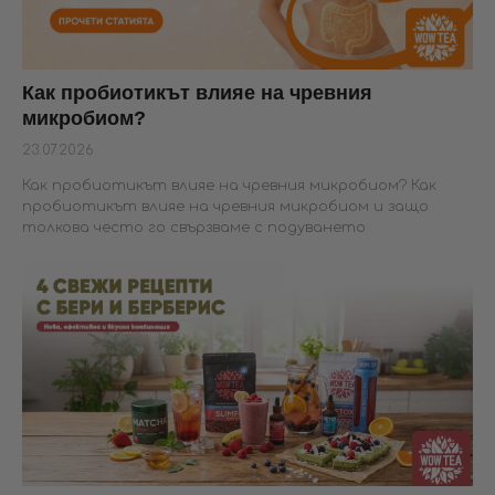
Как пробиотикът влияе на чревния
микробиом?
23.07.2026
Как пробиотикът влияе на чревния микробиом? Как
пробиотикът влияе на чревния микробиом и защо
толкова често го свързваме с подуването