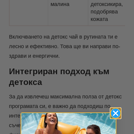
малина
детоксикира,
подобрява
кожата
Включването на детокс чай в рутината ти е
лесно и ефективно. Това ще ви направи по-
здрави и енергични.
Интегриран подход към
детокса
За да извлечеш максимална полза от детокс
програмата си, е важно да подходиш по
интегриран начин. Това означава да
съчетаеш промяна в диетата си с редовна