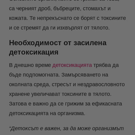
са черният дроб, бъбреците, стомахът и
кожата. Те непрекъснато се борят с токсините
и се стремят да ги изхвърлят от тялото.
Необходимост от засилена
детоксикация
В днешно време
детоксикацията
трябва да
бъде подпомогната. Замърсяването на
околната среда, стресът и нездравословното
хранене увеличават токсините в тялото.
Затова е важно да се грижим за ефикасната
детоксикацията на организма.
“Детоксът е важен, за да може организмът