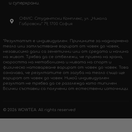
и суперхрани.
ОФИС: Студентски Комплекс, ул. „Никола
Габровски“ 79, 1700 София
*Резултатът е индивидуален.: Причините за наднормено
тегло или затлъстяване варират от човек до човек,
независимо дали са генетични или от средата и начина
на живот. Трябва да се отбележи, че приема на храна,
скоростта на метаболизма и нивата на спорт и
физическо натоварване варират от човек до човек. Това
означава, че резултатите от загуба на тегло също ще
варират от човек до човек. Никой индивидуален
резултат не трябва да се разглежда като типичен.
Всички съставки са получени от естествени източници.
© 2026
WOWTEA
. All rights reserved