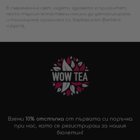
В съвременния свят, където здравето е приоритет,
често търсим естествени начини да детоксикираме
и тонизираме организма си. Берберисът (Berberis
vulgaris),
Вземи
10% отстъпка
от първата си поръчка
при нас, като се регистрираш за нашия
бюлетин!