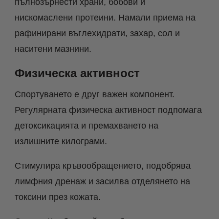
пълнозърнести храни, бобови и
нискомаслени протеини. Намали приема на
рафинирани въглехидрати, захар, сол и
наситени мазнини.
Физическа активност
Спортуването е друг важен компонент.
Регулярната физическа активност подпомага
детоксикацията и премахването на
излишните килограми.
Стимулира кръвообращението, подобрява
лимфния дренаж и засилва отделянето на
токсини през кожата.