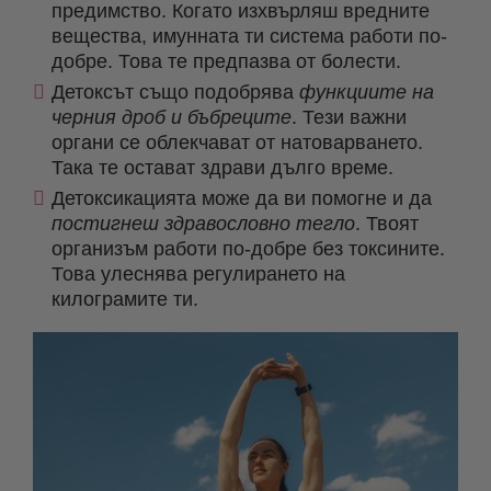
предимство. Когато изхвърляш вредните
вещества, имунната ти система работи по-
добре. Това те предпазва от болести.
Детоксът също подобрява
функциите на
черния дроб и бъбреците
. Тези важни
органи се облекчават от натоварването.
Така те остават здрави дълго време.
Детоксикацията може да ви помогне и да
постигнеш здравословно тегло
. Твоят
организъм работи по-добре без токсините.
Това улеснява регулирането на
килограмите ти.