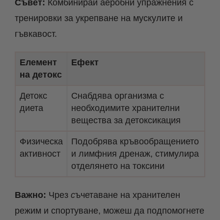
Съвет:
Комбинирай аеробни упражнения с
тренировки за укрепване на мускулите и
гъвкавост.
Елемент
Ефект
на детокс
Детокс
Снабдява организма с
диета
необходимите хранителни
вещества за детоксикация
Физическа
Подобрява кръвообращението
активност
и лимфния дренаж, стимулира
отделянето на токсини
Важно:
Чрез
с
ъчетаване на хранителен
режим и спортуване, можеш да подпомогнете