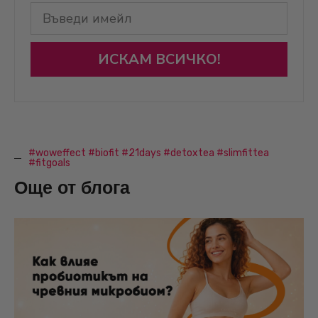
ИСКАМ ВСИЧКО!
#woweffect #biofit #21days #detoxtea #slimfittea
#fitgoals
Още от блога