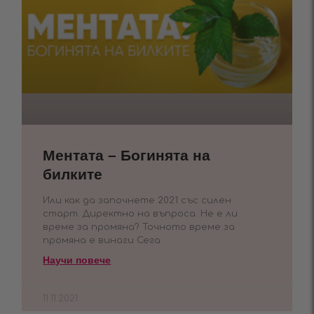
Ментата – Богинята на
билките
Или как да започнете 2021 със силен
старт. Директно на въпроса. Не е ли
време за промяна? Точното време за
промяна е винаги Сега.
Научи повече
11.11.2021