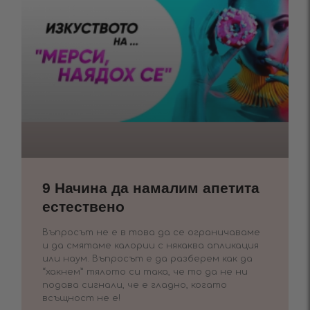
9 Начина да намалим апетита
естествено
Въпросът не е в това да се ограничаваме
и да смятаме калории с някаква апликация
или наум. Въпросът е да разберем как да
“хакнем” тялото си така, че то да не ни
подава сигнали, че е гладно, когато
всъщност не е!