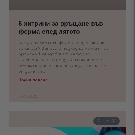
5 хитрини за връщане във
форма след лятото
Как да влезем във форма след лятната
ваканция? Винаги е подходящ момент за
промяна. Най-добрият метод за
възстановяване на духа и тялото е с
релаксираща лятна ваканция, която те
отдалечава
Научи повече
07.09.2022
GET SLIM