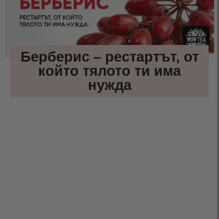
Берберис – рестартът, от
който тялото ти има
нужда