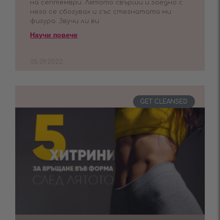
на септември. Лятото свърши и заедно с
него се сбогувах и със стегнатата ми
фигура. Звучи ли ви
Научи повече
05.09.2022
GET CLEANSED