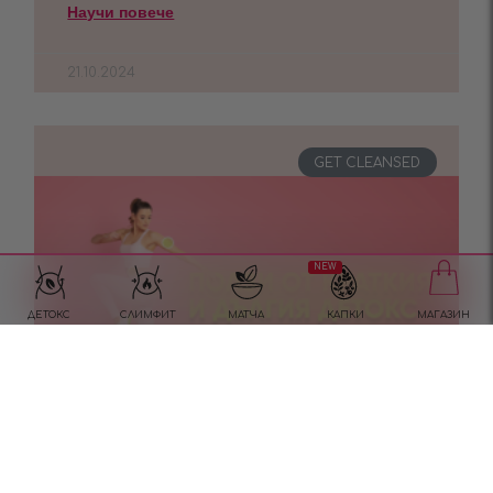
Научи повече
21.10.2024
GET CLEANSED
NEW
ДЕТОКС
СЛИМФИТ
МАТЧА
КАПКИ
МАГАЗИН